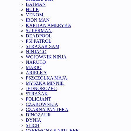
BATMAN
HULK
VENOM
IRON MAN
KAPITAN AMERYKA
SUPERMAN
DEADPOOL
PSI PATROL
STRAŻAK SAM
NINJAGO
WOJOWNIK NINJA
NARUTO
MARIO
ARIELKA
PSZCZÓŁKA MAJA
MYSZKA MINNIE
JEDNOROŻEC
STRAŻAK
POLICJANT
CZAROWNICA
CZARNA PANTERA
DINOZAUR
DYNIA
STICH
CZERWONY KAPTUREK