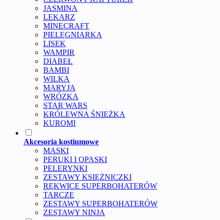
JASMINA
LEKARZ
MINECRAFT
PIELĘGNIARKA
LISEK
WAMPIR
DIABEŁ
BAMBI
WILKA
MARYJA
WRÓZKA
STAR WARS
KRÓLEWNA ŚNIEŻKA
KUROMI
Akcesoria kostiumowe
MASKI
PERUKI I OPASKI
PELERYNKI
ZESTAWY KSIĘŻNICZKI
RĘKWICE SUPERBOHATERÓW
TARCZE
ZESTAWY SUPERBOHATERÓW
ZESTAWY NINJA