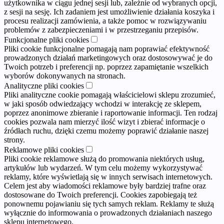
użytkownika w ciągu jednej sesji lub, zależnie od wybranych opcji,
z sesji na sesję. Ich zadaniem jest umożliwienie działania koszyka i
procesu realizacji zamówienia, a także pomoc w rozwiązywaniu
problemów z zabezpieczeniami i w przestrzeganiu przepisów.
Funkcjonalne pliki cookies
Pliki cookie funkcjonalne pomagają nam poprawiać efektywność
prowadzonych działań marketingowych oraz dostosowywać je do
Twoich potrzeb i preferencji np. poprzez zapamiętanie wszelkich
wyborów dokonywanych na stronach.
Analityczne pliki cookies
Pliki analityczne cookie pomagają właścicielowi sklepu zrozumieć,
w jaki sposób odwiedzający wchodzi w interakcję ze sklepem,
poprzez anonimowe zbieranie i raportowanie informacji. Ten rodzaj
cookies pozwala nam mierzyć ilość wizyt i zbierać informacje o
źródłach ruchu, dzięki czemu możemy poprawić działanie naszej
strony.
Reklamowe pliki cookies
Pliki cookie reklamowe służą do promowania niektórych usług,
artykułów lub wydarzeń. W tym celu możemy wykorzystywać
reklamy, które wyświetlają się w innych serwisach internetowych.
Celem jest aby wiadomości reklamowe były bardziej trafne oraz
dostosowane do Twoich preferencji. Cookies zapobiegają też
ponownemu pojawianiu się tych samych reklam. Reklamy te służą
wyłącznie do informowania o prowadzonych działaniach naszego
sklepu internetowego.