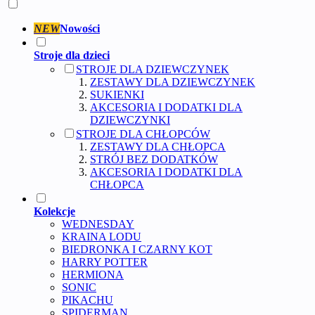
NEW
Nowości
Stroje dla dzieci
STROJE DLA DZIEWCZYNEK
ZESTAWY DLA DZIEWCZYNEK
SUKIENKI
AKCESORIA I DODATKI DLA
DZIEWCZYNKI
STROJE DLA CHŁOPCÓW
ZESTAWY DLA CHŁOPCA
STRÓJ BEZ DODATKÓW
AKCESORIA I DODATKI DLA
CHŁOPCA
Kolekcje
WEDNESDAY
KRAINA LODU
BIEDRONKA I CZARNY KOT
HARRY POTTER
HERMIONA
SONIC
PIKACHU
SPIDERMAN