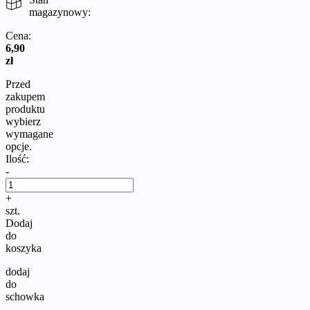
magazynowy:
Cena:
6,90
zł
Przed
zakupem
produktu
wybierz
wymagane
opcje.
Ilość:
-
+
szt.
Dodaj
do
koszyka
dodaj
do
schowka