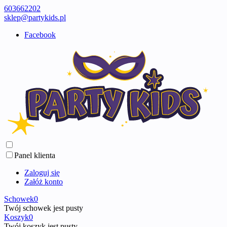
603662202
sklep@partykids.pl
Facebook
Panel klienta
Zaloguj się
Załóż konto
Schowek
0
Twój schowek jest pusty
Koszyk
0
Twój koszyk jest pusty ...