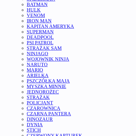
BATMAN
HULK
VENOM
IRON MAN
KAPITAN AMERYKA
SUPERMAN
DEADPOOL
PSI PATROL
STRAŻAK SAM
NINJAGO
WOJOWNIK NINJA
NARUTO
MARIO
ARIELKA
PSZCZÓŁKA MAJA
MYSZKA MINNIE
JEDNOROŻEC
STRAŻAK
POLICJANT
CZAROWNICA
CZARNA PANTERA
DINOZAUR
DYNIA
STICH
CZERWONY KAPTUREK