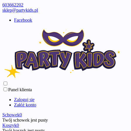
603662202
sklep@partykids.pl
Facebook
Panel klienta
Zaloguj się
Załóż konto
Schowek
0
Twój schowek jest pusty
Koszyk
0
Twój koszyk jest pusty ...