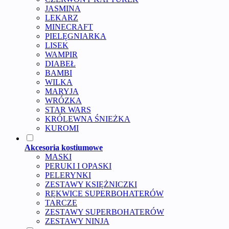
JASMINA
LEKARZ
MINECRAFT
PIELĘGNIARKA
LISEK
WAMPIR
DIABEŁ
BAMBI
WILKA
MARYJA
WRÓZKA
STAR WARS
KRÓLEWNA ŚNIEŻKA
KUROMI
Akcesoria kostiumowe
MASKI
PERUKI I OPASKI
PELERYNKI
ZESTAWY KSIĘŻNICZKI
RĘKWICE SUPERBOHATERÓW
TARCZE
ZESTAWY SUPERBOHATERÓW
ZESTAWY NINJA