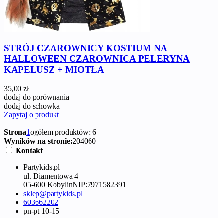
STRÓJ CZAROWNICY KOSTIUM NA
HALLOWEEN CZAROWNICA PELERYNA
KAPELUSZ + MIOTŁA
35,00 zł
dodaj do porównania
dodaj do schowka
Zapytaj o produkt
Strona
1
ogółem produktów: 6
Wyników na stronie:
20
40
60
Kontakt
Partykids.pl
ul. Diamentowa 4
05-600 Kobylin
NIP:
7971582391
sklep@partykids.pl
603662202
pn-pt 10-15