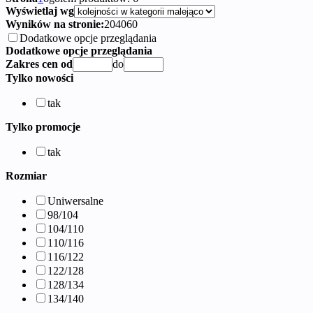
Wyświetlaj wg
Wyników na stronie:
20
40
60
Dodatkowe opcje przeglądania
Dodatkowe opcje przeglądania
Zakres cen od
do
Tylko nowości
tak
Tylko promocje
tak
Rozmiar
Uniwersalne
98/104
104/110
110/116
116/122
122/128
128/134
134/140