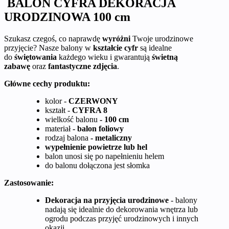
BALON CYFRA DEKORACJA
URODZINOWA 100 cm
Szukasz czegoś, co naprawdę
wyróżni
Twoje urodzinowe
przyjęcie? Nasze balony w
kształcie cyfr
są idealne
do
świętowania
każdego wieku i gwarantują
świetną
zabawę
oraz
fantastyczne zdjęcia
.
Główne cechy produktu:
kolor -
CZERWONY
kształt -
CYFRA 8
wielkość balonu
- 100 cm
materiał
- balon foliowy
rodzaj balona
- metaliczny
wypełnienie powietrze lub hel
balon unosi się po napełnieniu helem
do balonu dołączona jest słomka
Zastosowanie:
Dekoracja na przyjęcia urodzinowe
- balony
nadają się idealnie do dekorowania wnętrza lub
ogrodu podczas przyjęć urodzinowych i innych
okazji