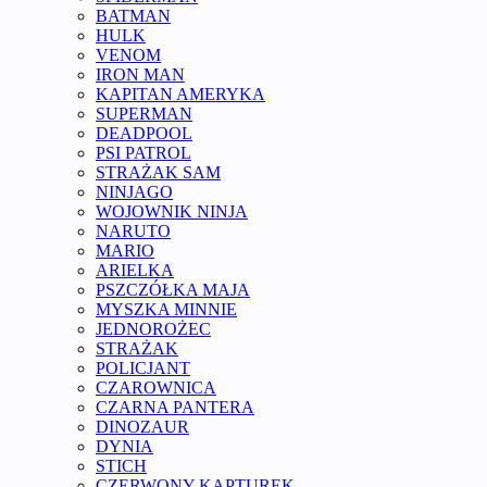
BATMAN
HULK
VENOM
IRON MAN
KAPITAN AMERYKA
SUPERMAN
DEADPOOL
PSI PATROL
STRAŻAK SAM
NINJAGO
WOJOWNIK NINJA
NARUTO
MARIO
ARIELKA
PSZCZÓŁKA MAJA
MYSZKA MINNIE
JEDNOROŻEC
STRAŻAK
POLICJANT
CZAROWNICA
CZARNA PANTERA
DINOZAUR
DYNIA
STICH
CZERWONY KAPTUREK