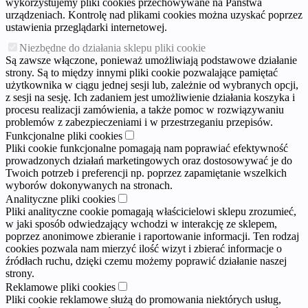
wykorzystujemy pliki cookies przechowywane na Państwa
urządzeniach. Kontrolę nad plikami cookies można uzyskać poprzez
ustawienia przeglądarki internetowej.
Niezbędne do działania sklepu pliki cookie
Są zawsze włączone, ponieważ umożliwiają podstawowe działanie
strony. Są to między innymi pliki cookie pozwalające pamiętać
użytkownika w ciągu jednej sesji lub, zależnie od wybranych opcji,
z sesji na sesję. Ich zadaniem jest umożliwienie działania koszyka i
procesu realizacji zamówienia, a także pomoc w rozwiązywaniu
problemów z zabezpieczeniami i w przestrzeganiu przepisów.
Funkcjonalne pliki cookies
Pliki cookie funkcjonalne pomagają nam poprawiać efektywność
prowadzonych działań marketingowych oraz dostosowywać je do
Twoich potrzeb i preferencji np. poprzez zapamiętanie wszelkich
wyborów dokonywanych na stronach.
Analityczne pliki cookies
Pliki analityczne cookie pomagają właścicielowi sklepu zrozumieć,
w jaki sposób odwiedzający wchodzi w interakcję ze sklepem,
poprzez anonimowe zbieranie i raportowanie informacji. Ten rodzaj
cookies pozwala nam mierzyć ilość wizyt i zbierać informacje o
źródłach ruchu, dzięki czemu możemy poprawić działanie naszej
strony.
Reklamowe pliki cookies
Pliki cookie reklamowe służą do promowania niektórych usług,