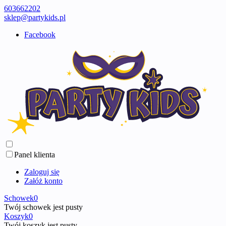
603662202
sklep@partykids.pl
Facebook
Panel klienta
Zaloguj się
Załóż konto
Schowek
0
Twój schowek jest pusty
Koszyk
0
Twój koszyk jest pusty ...