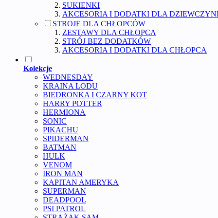
SUKIENKI
AKCESORIA I DODATKI DLA DZIEWCZYN
STROJE DLA CHŁOPCÓW
ZESTAWY DLA CHŁOPCA
STRÓJ BEZ DODATKÓW
AKCESORIA I DODATKI DLA CHŁOPCA
Kolekcje
WEDNESDAY
KRAINA LODU
BIEDRONKA I CZARNY KOT
HARRY POTTER
HERMIONA
SONIC
PIKACHU
SPIDERMAN
BATMAN
HULK
VENOM
IRON MAN
KAPITAN AMERYKA
SUPERMAN
DEADPOOL
PSI PATROL
STRAŻAK SAM