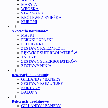
WILKA
MARYJA
WRÓZKA
STAR WARS
KRÓLEWNA ŚNIEŻKA
KUROMI
Akcesoria kostiumowe
MASKI
PERUKI I OPASKI
PELERYNKI
ZESTAWY KSIĘŻNICZKI
RĘKWICE SUPERBOHATERÓW
TARCZE
ZESTAWY SUPERBOHATERÓW
ZESTAWY NINJA
Dekoracje na komunię
GIRLANDY / BANERY
ZESTAWY KOMUNIJNE
KURTYNY
BALONY
Dekoracje urodzinowe
GIRLANDY / BANERY