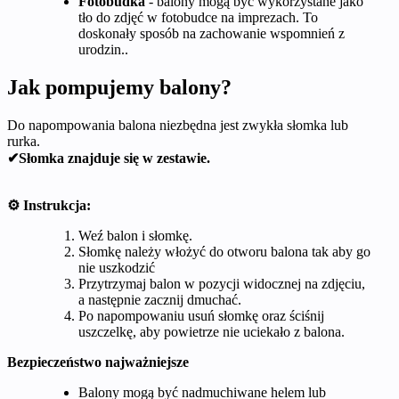
Fotobudka
- balony mogą być wykorzystane jako
tło do zdjęć w fotobudce na imprezach. To
doskonały sposób na zachowanie wspomnień z
urodzin..
Jak pompujemy balony?
Do napompowania balona niezbędna jest zwykła słomka lub
rurka.
✔Słomka znajduje się w zestawie.
⚙️ Instrukcja:
Weź balon i słomkę.
Słomkę należy włożyć do otworu balona tak aby go
nie uszkodzić
Przytrzymaj balon w pozycji widocznej na zdjęciu,
a następnie zacznij dmuchać.
Po napompowaniu usuń słomkę oraz ściśnij
uszczelkę, aby powietrze nie uciekało z balona.
Bezpieczeństwo najważniejsze
Balony mogą być nadmuchiwane helem lub