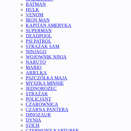
BATMAN
HULK
VENOM
IRON MAN
KAPITAN AMERYKA
SUPERMAN
DEADPOOL
PSI PATROL
STRAŻAK SAM
NINJAGO
WOJOWNIK NINJA
NARUTO
MARIO
ARIELKA
PSZCZÓŁKA MAJA
MYSZKA MINNIE
JEDNOROŻEC
STRAŻAK
POLICJANT
CZAROWNICA
CZARNA PANTERA
DINOZAUR
DYNIA
STICH
CZERWONY KAPTUREK