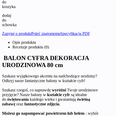
do
koszyka
dodaj
do
schowka
Zapytaj o produkt
Poleć znajomemu
Specyfikacja PDF
Opis produktu
Recenzje produktu (0)
BALON CYFRA DEKORACJA
URODZINOWA 80 cm
Szukasz wyjątkowego akcentu na nadchodzące urodziny?
Odkryj nasze fantastyczne balony w kształcie cyfr!
Szukasz czegoś, co naprawdę
wyróżni
Twoje urodzinowe
przyjęcie? Nasze balony w
kształcie cyfr
są idealne
do
świętowania
każdego wieku i gwarantują
świetną
zabawę
oraz
fantastyczne zdjęcia
.
Możesz go napompować powietrzem lub helem
- wybór