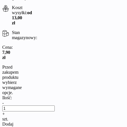
Koszt
wysyłki:
od
13,00
zł
Stan
magazynowy:
Cena:
7,90
zł
Przed
zakupem
produktu
wybierz
wymagane
opcje.
Ilość:
-
+
szt.
Dodaj