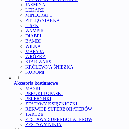
JASMINA
LEKARZ
MINECRAFT
PIELĘGNIARKA
LISEK
WAMPIR
DIABEŁ
BAMBI
WILKA
MARYJA
WRÓZKA
STAR WARS
KRÓLEWNA ŚNIEŻKA
KUROMI
Akcesoria kostiumowe
MASKI
PERUKI I OPASKI
PELERYNKI
ZESTAWY KSIĘŻNICZKI
RĘKWICE SUPERBOHATERÓW
TARCZE
ZESTAWY SUPERBOHATERÓW
ZESTAWY NINJA