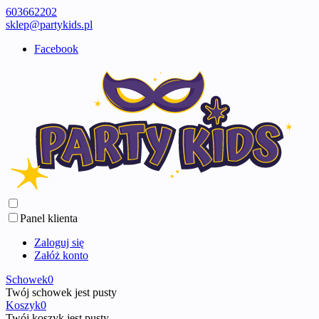
603662202
sklep@partykids.pl
Facebook
Panel klienta
Zaloguj się
Załóż konto
Schowek
0
Twój schowek jest pusty
Koszyk
0
Twój koszyk jest pusty ...