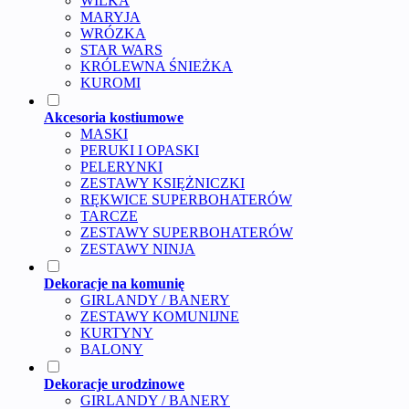
WILKA
MARYJA
WRÓZKA
STAR WARS
KRÓLEWNA ŚNIEŻKA
KUROMI
Akcesoria kostiumowe
MASKI
PERUKI I OPASKI
PELERYNKI
ZESTAWY KSIĘŻNICZKI
RĘKWICE SUPERBOHATERÓW
TARCZE
ZESTAWY SUPERBOHATERÓW
ZESTAWY NINJA
Dekoracje na komunię
GIRLANDY / BANERY
ZESTAWY KOMUNIJNE
KURTYNY
BALONY
Dekoracje urodzinowe
GIRLANDY / BANERY