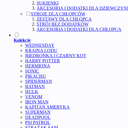
SUKIENKI
AKCESORIA I DODATKI DLA DZIEWCZYN
STROJE DLA CHŁOPCÓW
ZESTAWY DLA CHŁOPCA
STRÓJ BEZ DODATKÓW
AKCESORIA I DODATKI DLA CHŁOPCA
Kolekcje
WEDNESDAY
KRAINA LODU
BIEDRONKA I CZARNY KOT
HARRY POTTER
HERMIONA
SONIC
PIKACHU
SPIDERMAN
BATMAN
HULK
VENOM
IRON MAN
KAPITAN AMERYKA
SUPERMAN
DEADPOOL
PSI PATROL
STRAŻAK SAM