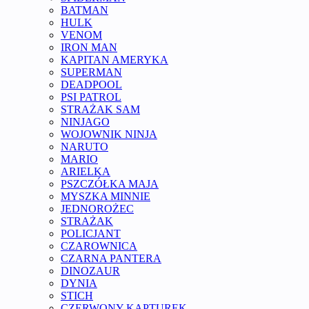
BATMAN
HULK
VENOM
IRON MAN
KAPITAN AMERYKA
SUPERMAN
DEADPOOL
PSI PATROL
STRAŻAK SAM
NINJAGO
WOJOWNIK NINJA
NARUTO
MARIO
ARIELKA
PSZCZÓŁKA MAJA
MYSZKA MINNIE
JEDNOROŻEC
STRAŻAK
POLICJANT
CZAROWNICA
CZARNA PANTERA
DINOZAUR
DYNIA
STICH
CZERWONY KAPTUREK