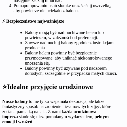
następnie zacznij dmuchać.
Po napompowaniu usuń słomkę oraz ściśnij uszczelkę,
aby powietrze nie uciekało z balona.
⚡ Bezpieczeństwo najważniejsze
Balony mogą być nadmuchiwane helem lub
powietrzem, w zależności od preferencji.
Zawsze nadmuchuj balony zgodnie z instrukcjami
producenta.
Balony helem powinny być bezpiecznie
przymocowane, aby uniknąć niekontrolowanego
unoszenia się.
Balony powinny być używane pod nadzorem
dorosłych, szczególnie w przypadku małych dzieci.
⭐Idealne przyjęcie urodzinowe
Nasze balony
to nie tylko wspaniała dekoracja, ale także
fantastyczny sposób na zrobienie niesamowitych zdjęć, które
zostaną pamiątką na lata. Z nami każda
urodzinowa
impreza
stanie się niezapomnianym wydarzeniem,
pełnym
emocji i wrażeń