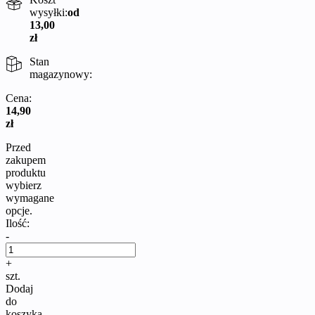
wysyłki:
od
13,00
zł
Stan
magazynowy:
Cena:
14,90
zł
Przed
zakupem
produktu
wybierz
wymagane
opcje.
Ilość:
-
+
szt.
Dodaj
do
koszyka