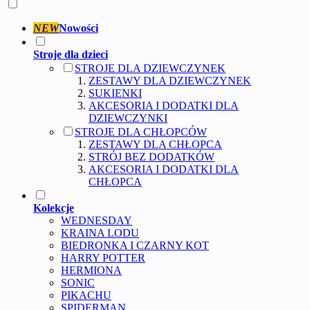
NEW
Nowości
Stroje dla dzieci
STROJE DLA DZIEWCZYNEK
ZESTAWY DLA DZIEWCZYNEK
SUKIENKI
AKCESORIA I DODATKI DLA
DZIEWCZYNKI
STROJE DLA CHŁOPCÓW
ZESTAWY DLA CHŁOPCA
STRÓJ BEZ DODATKÓW
AKCESORIA I DODATKI DLA
CHŁOPCA
Kolekcje
WEDNESDAY
KRAINA LODU
BIEDRONKA I CZARNY KOT
HARRY POTTER
HERMIONA
SONIC
PIKACHU
SPIDERMAN