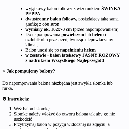
wyjątkowy balon foliowy z wizerunkiem
ŚWINKA
PEPPA
dwustronny balon foliowy,
posiadający taką samą
grafikę z obu stron
wymiary ok. 102x70 cm (
przed napompowaniem)
Do napompowania
powietrzem
lub
helem
i
ozdobić nim przestrzeń, tworząc niepowtarzalny
klimat,
Balon unosi się po
napełnieniu helem
w zestawie - balon lateksowy JASNY RÓŻOWY
z nadrukiem Wszystkiego Najlepszego!!!
⭐
Jak pompujemy balony?
Do napompowania balona niezbędna jest zwykła słomka lub
rurka.
⚙️ Instrukcja:
Weź balon i słomkę.
Słomkę należy włożyć do otworu balona tak aby go nie
uszkodzić
Przytrzymaj balon w pozycji widocznej na zdjęciu, a