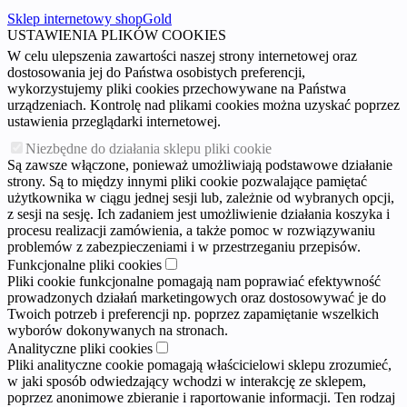
Sklep internetowy shopGold
USTAWIENIA PLIKÓW COOKIES
W celu ulepszenia zawartości naszej strony internetowej oraz
dostosowania jej do Państwa osobistych preferencji,
wykorzystujemy pliki cookies przechowywane na Państwa
urządzeniach. Kontrolę nad plikami cookies można uzyskać poprzez
ustawienia przeglądarki internetowej.
Niezbędne do działania sklepu pliki cookie
Są zawsze włączone, ponieważ umożliwiają podstawowe działanie
strony. Są to między innymi pliki cookie pozwalające pamiętać
użytkownika w ciągu jednej sesji lub, zależnie od wybranych opcji,
z sesji na sesję. Ich zadaniem jest umożliwienie działania koszyka i
procesu realizacji zamówienia, a także pomoc w rozwiązywaniu
problemów z zabezpieczeniami i w przestrzeganiu przepisów.
Funkcjonalne pliki cookies
Pliki cookie funkcjonalne pomagają nam poprawiać efektywność
prowadzonych działań marketingowych oraz dostosowywać je do
Twoich potrzeb i preferencji np. poprzez zapamiętanie wszelkich
wyborów dokonywanych na stronach.
Analityczne pliki cookies
Pliki analityczne cookie pomagają właścicielowi sklepu zrozumieć,
w jaki sposób odwiedzający wchodzi w interakcję ze sklepem,
poprzez anonimowe zbieranie i raportowanie informacji. Ten rodzaj