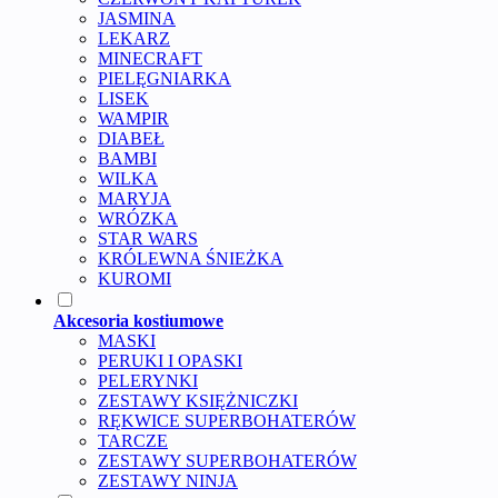
JASMINA
LEKARZ
MINECRAFT
PIELĘGNIARKA
LISEK
WAMPIR
DIABEŁ
BAMBI
WILKA
MARYJA
WRÓZKA
STAR WARS
KRÓLEWNA ŚNIEŻKA
KUROMI
Akcesoria kostiumowe
MASKI
PERUKI I OPASKI
PELERYNKI
ZESTAWY KSIĘŻNICZKI
RĘKWICE SUPERBOHATERÓW
TARCZE
ZESTAWY SUPERBOHATERÓW
ZESTAWY NINJA