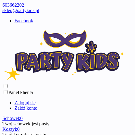
603662202
sklep@partykids.pl
Facebook
Panel klienta
Zaloguj się
Załóż konto
Schowek
0
Twój schowek jest pusty
Koszyk
0
Twój koszyk jest pusty ...