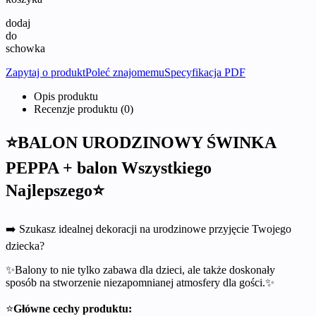
dodaj
do
schowka
Zapytaj o produkt
Poleć znajomemu
Specyfikacja PDF
Opis produktu
Recenzje produktu (0)
⭐BALON URODZINOWY ŚWINKA
PEPPA + balon Wszystkiego
Najlepszego⭐
➡️ Szukasz idealnej dekoracji na urodzinowe przyjęcie Twojego
dziecka?
✨Balony to nie tylko zabawa dla dzieci, ale także doskonały
sposób na stworzenie niezapomnianej atmosfery dla gości.✨
⭐
Główne cechy produktu: