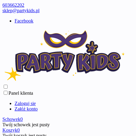
603662202
sklep@partykids.pl
Facebook
Panel klienta
Zaloguj się
Załóż konto
Schowek
0
Twój schowek jest pusty
Koszyk
0
Twój koszyk jest pusty ...