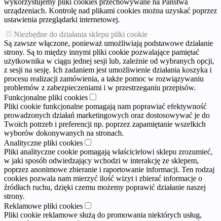
wykorzystujemy pliki cookies przechowywane na Państwa
urządzeniach. Kontrolę nad plikami cookies można uzyskać poprzez
ustawienia przeglądarki internetowej.
Niezbędne do działania sklepu pliki cookie
Są zawsze włączone, ponieważ umożliwiają podstawowe działanie
strony. Są to między innymi pliki cookie pozwalające pamiętać
użytkownika w ciągu jednej sesji lub, zależnie od wybranych opcji,
z sesji na sesję. Ich zadaniem jest umożliwienie działania koszyka i
procesu realizacji zamówienia, a także pomoc w rozwiązywaniu
problemów z zabezpieczeniami i w przestrzeganiu przepisów.
Funkcjonalne pliki cookies
Pliki cookie funkcjonalne pomagają nam poprawiać efektywność
prowadzonych działań marketingowych oraz dostosowywać je do
Twoich potrzeb i preferencji np. poprzez zapamiętanie wszelkich
wyborów dokonywanych na stronach.
Analityczne pliki cookies
Pliki analityczne cookie pomagają właścicielowi sklepu zrozumieć,
w jaki sposób odwiedzający wchodzi w interakcję ze sklepem,
poprzez anonimowe zbieranie i raportowanie informacji. Ten rodzaj
cookies pozwala nam mierzyć ilość wizyt i zbierać informacje o
źródłach ruchu, dzięki czemu możemy poprawić działanie naszej
strony.
Reklamowe pliki cookies
Pliki cookie reklamowe służą do promowania niektórych usług,