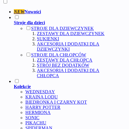
NEW
Nowości
Stroje dla dzieci
STROJE DLA DZIEWCZYNEK
ZESTAWY DLA DZIEWCZYNEK
SUKIENKI
AKCESORIA I DODATKI DLA
DZIEWCZYNKI
STROJE DLA CHŁOPCÓW
ZESTAWY DLA CHŁOPCA
STRÓJ BEZ DODATKÓW
AKCESORIA I DODATKI DLA
CHŁOPCA
Kolekcje
WEDNESDAY
KRAINA LODU
BIEDRONKA I CZARNY KOT
HARRY POTTER
HERMIONA
SONIC
PIKACHU
SPIDERMAN