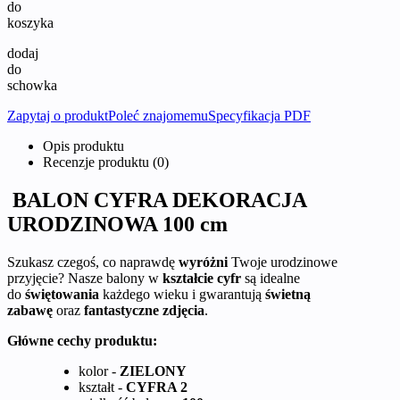
do
koszyka
dodaj
do
schowka
Zapytaj o produkt
Poleć znajomemu
Specyfikacja PDF
Opis produktu
Recenzje produktu (0)
BALON CYFRA DEKORACJA
URODZINOWA 100 cm
Szukasz czegoś, co naprawdę
wyróżni
Twoje urodzinowe
przyjęcie? Nasze balony w
kształcie cyfr
są idealne
do
świętowania
każdego wieku i gwarantują
świetną
zabawę
oraz
fantastyczne zdjęcia
.
Główne cechy produktu:
kolor -
ZIELONY
kształt -
CYFRA 2