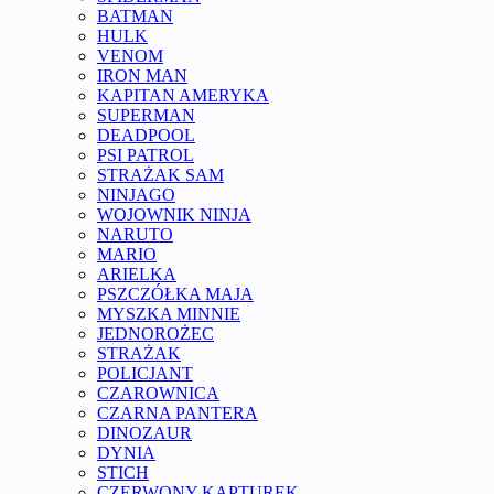
BATMAN
HULK
VENOM
IRON MAN
KAPITAN AMERYKA
SUPERMAN
DEADPOOL
PSI PATROL
STRAŻAK SAM
NINJAGO
WOJOWNIK NINJA
NARUTO
MARIO
ARIELKA
PSZCZÓŁKA MAJA
MYSZKA MINNIE
JEDNOROŻEC
STRAŻAK
POLICJANT
CZAROWNICA
CZARNA PANTERA
DINOZAUR
DYNIA
STICH
CZERWONY KAPTUREK