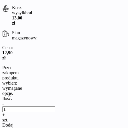
Koszt
wysyłki:
od
13,00
zł
Stan
magazynowy:
Cena:
12,90
zł
Przed
zakupem
produktu
wybierz
wymagane
opcje.
Ilość:
-
+
szt.
Dodaj