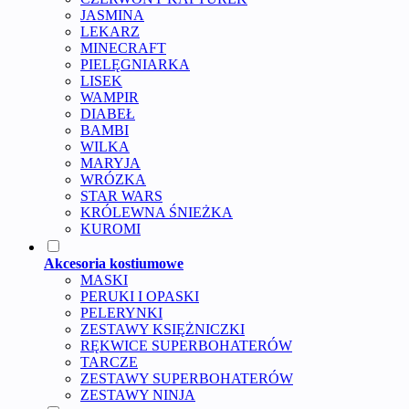
JASMINA
LEKARZ
MINECRAFT
PIELĘGNIARKA
LISEK
WAMPIR
DIABEŁ
BAMBI
WILKA
MARYJA
WRÓZKA
STAR WARS
KRÓLEWNA ŚNIEŻKA
KUROMI
Akcesoria kostiumowe
MASKI
PERUKI I OPASKI
PELERYNKI
ZESTAWY KSIĘŻNICZKI
RĘKWICE SUPERBOHATERÓW
TARCZE
ZESTAWY SUPERBOHATERÓW
ZESTAWY NINJA