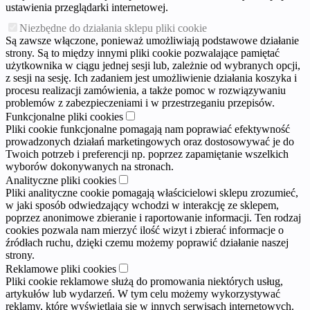
ustawienia przeglądarki internetowej.
Niezbędne do działania sklepu pliki cookie
Są zawsze włączone, ponieważ umożliwiają podstawowe działanie
strony. Są to między innymi pliki cookie pozwalające pamiętać
użytkownika w ciągu jednej sesji lub, zależnie od wybranych opcji,
z sesji na sesję. Ich zadaniem jest umożliwienie działania koszyka i
procesu realizacji zamówienia, a także pomoc w rozwiązywaniu
problemów z zabezpieczeniami i w przestrzeganiu przepisów.
Funkcjonalne pliki cookies
Pliki cookie funkcjonalne pomagają nam poprawiać efektywność
prowadzonych działań marketingowych oraz dostosowywać je do
Twoich potrzeb i preferencji np. poprzez zapamiętanie wszelkich
wyborów dokonywanych na stronach.
Analityczne pliki cookies
Pliki analityczne cookie pomagają właścicielowi sklepu zrozumieć,
w jaki sposób odwiedzający wchodzi w interakcję ze sklepem,
poprzez anonimowe zbieranie i raportowanie informacji. Ten rodzaj
cookies pozwala nam mierzyć ilość wizyt i zbierać informacje o
źródłach ruchu, dzięki czemu możemy poprawić działanie naszej
strony.
Reklamowe pliki cookies
Pliki cookie reklamowe służą do promowania niektórych usług,
artykułów lub wydarzeń. W tym celu możemy wykorzystywać
reklamy, które wyświetlają się w innych serwisach internetowych.