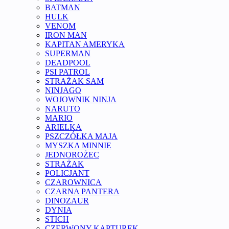
BATMAN
HULK
VENOM
IRON MAN
KAPITAN AMERYKA
SUPERMAN
DEADPOOL
PSI PATROL
STRAŻAK SAM
NINJAGO
WOJOWNIK NINJA
NARUTO
MARIO
ARIELKA
PSZCZÓŁKA MAJA
MYSZKA MINNIE
JEDNOROŻEC
STRAŻAK
POLICJANT
CZAROWNICA
CZARNA PANTERA
DINOZAUR
DYNIA
STICH
CZERWONY KAPTUREK