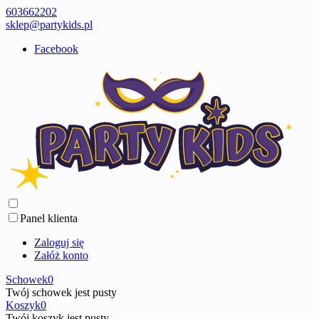
603662202
sklep@partykids.pl
Facebook
Panel klienta
Zaloguj się
Załóż konto
Schowek
0
Twój schowek jest pusty
Koszyk
0
Twój koszyk jest pusty ...