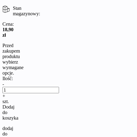
Stan
magazynowy:
Cena:
18,90
zł
Przed
zakupem
produktu
wybierz
wymagane
opcje.
Ilość:
-
+
szt.
Dodaj
do
koszyka
dodaj
do