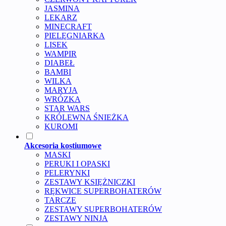
JASMINA
LEKARZ
MINECRAFT
PIELĘGNIARKA
LISEK
WAMPIR
DIABEŁ
BAMBI
WILKA
MARYJA
WRÓZKA
STAR WARS
KRÓLEWNA ŚNIEŻKA
KUROMI
Akcesoria kostiumowe
MASKI
PERUKI I OPASKI
PELERYNKI
ZESTAWY KSIĘŻNICZKI
RĘKWICE SUPERBOHATERÓW
TARCZE
ZESTAWY SUPERBOHATERÓW
ZESTAWY NINJA