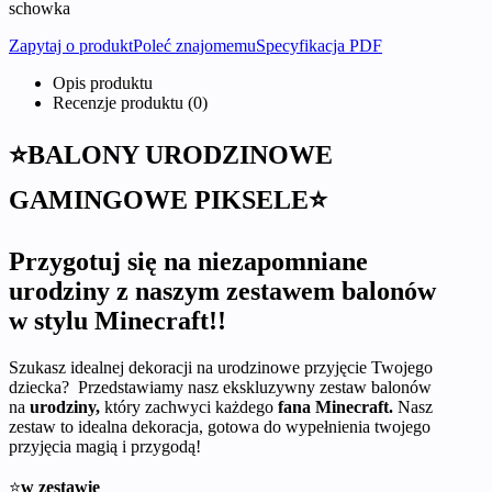
schowka
Zapytaj o produkt
Poleć znajomemu
Specyfikacja PDF
Opis produktu
Recenzje produktu (0)
⭐BALONY URODZINOWE
GAMINGOWE PIKSELE⭐
Przygotuj się na niezapomniane
urodziny z naszym zestawem balonów
w stylu Minecraft!!
Szukasz idealnej dekoracji na urodzinowe przyjęcie Twojego
dziecka? Przedstawiamy nasz ekskluzywny zestaw balonów
na
urodziny,
który zachwyci każdego
fana Minecraft.
Nasz
zestaw to idealna dekoracja, gotowa do wypełnienia twojego
przyjęcia magią i przygodą!
⭐
w zestawie