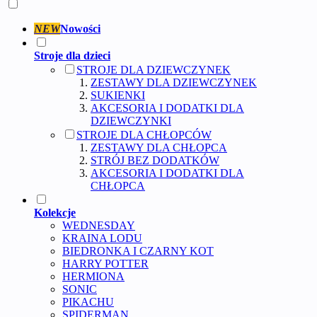
NEW
Nowości
Stroje dla dzieci
STROJE DLA DZIEWCZYNEK
ZESTAWY DLA DZIEWCZYNEK
SUKIENKI
AKCESORIA I DODATKI DLA
DZIEWCZYNKI
STROJE DLA CHŁOPCÓW
ZESTAWY DLA CHŁOPCA
STRÓJ BEZ DODATKÓW
AKCESORIA I DODATKI DLA
CHŁOPCA
Kolekcje
WEDNESDAY
KRAINA LODU
BIEDRONKA I CZARNY KOT
HARRY POTTER
HERMIONA
SONIC
PIKACHU
SPIDERMAN