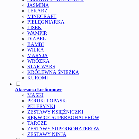
JASMINA
LEKARZ
MINECRAFT
PIELĘGNIARKA
LISEK
WAMPIR
DIABEŁ
BAMBI
WILKA
MARYJA
WRÓZKA
STAR WARS
KRÓLEWNA ŚNIEŻKA
KUROMI
Akcesoria kostiumowe
MASKI
PERUKI I OPASKI
PELERYNKI
ZESTAWY KSIĘŻNICZKI
RĘKWICE SUPERBOHATERÓW
TARCZE
ZESTAWY SUPERBOHATERÓW
ZESTAWY NINJA