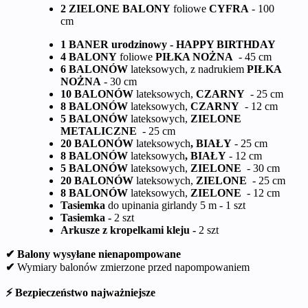
2 ZIELONE BALONY
foliowe
CYFRA
- 100
cm
1 BANER urodzinowy - HAPPY BIRTHDAY
4 BALONY
foliowe
PIŁKA NOŻNA
- 45 cm
6 BALONÓW
lateksowych, z nadrukiem
PIŁKA
NOŻNA
- 30 cm
10 BALONÓW
lateksowych,
CZARNY
- 25 cm
8 BALONÓW
lateksowych,
CZARNY
- 12 cm
5 BALONÓW
lateksowych,
ZIELONE
METALICZNE
- 25 cm
20 BALONÓW
lateksowych
, BIAŁY
- 25 cm
8 BALONÓW
lateksowych
, BIAŁY
- 12 cm
5 BALONÓW
lateksowych,
ZIELONE
- 30 cm
20 BALONÓW
lateksowych,
ZIELONE
- 25 cm
8 BALONÓW
lateksowych,
ZIELONE
- 12 cm
Tasiemka
do upinania girlandy 5 m - 1 szt
Tasiemka -
2 szt
Arkusze z kropelkami kleju -
2 szt
✔ Balony wysyłane nienapompowane
✔
Wymiary balonów zmierzone przed napompowaniem
⚡ Bezpieczeństwo najważniejsze