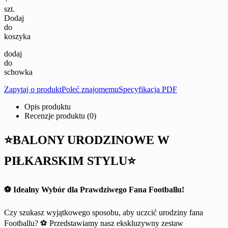
szt.
Dodaj
do
koszyka
dodaj
do
schowka
Zapytaj o produkt
Poleć znajomemu
Specyfikacja PDF
Opis produktu
Recenzje produktu (0)
⭐BALONY URODZINOWE W
PIŁKARSKIM STYLU⭐
⚽️ Idealny Wybór dla Prawdziwego Fana Footballu!
Czy szukasz wyjątkowego sposobu, aby uczcić urodziny fana
Footballu? ⚽️ Przedstawiamy nasz ekskluzywny zestaw