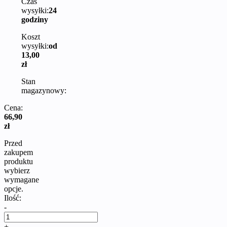
Czas
wysyłki:
24
godziny
Koszt
wysyłki:
od
13,00
zł
Stan
magazynowy:
Cena:
66,90
zł
Przed
zakupem
produktu
wybierz
wymagane
opcje.
Ilość:
-
+