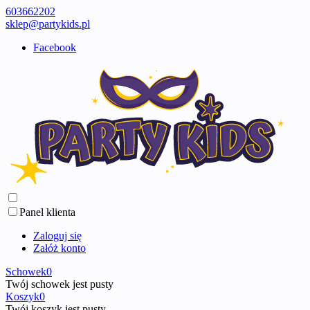
603662202
sklep@partykids.pl
Facebook
Panel klienta
Zaloguj się
Załóż konto
Schowek
0
Twój schowek jest pusty
Koszyk
0
Twój koszyk jest pusty ...