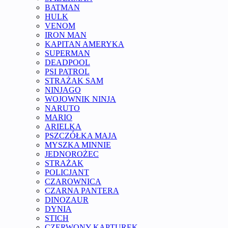
BATMAN
HULK
VENOM
IRON MAN
KAPITAN AMERYKA
SUPERMAN
DEADPOOL
PSI PATROL
STRAŻAK SAM
NINJAGO
WOJOWNIK NINJA
NARUTO
MARIO
ARIELKA
PSZCZÓŁKA MAJA
MYSZKA MINNIE
JEDNOROŻEC
STRAŻAK
POLICJANT
CZAROWNICA
CZARNA PANTERA
DINOZAUR
DYNIA
STICH
CZERWONY KAPTUREK