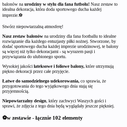
balonów na
urodziny w stylu dla fana futbolu!
Nasz zestaw to
idealna dekoracja, która doda sportowego ducha każdej
imprezie.⚽️
Stwórz niepowtarzalną atmosferę!
Nasz zestaw balonów
na urodziny dla fana footballu to idealne
rozwiązanie dla każdego entuzjasty piłki nożnej. Stworzone, by
dodać sportowego ducha każdej imprezie urodzinowej, te balony
są więcej niż tylko dekoracjami - są wyrazem pasji i
przywiązania do ulubionego sportu.
Wysokiej jakości
lateksowe i foliowe balony,
które utrzymują
piękno dekoracji przez całe przyjęcie.
Łatwe do samodzielnego udekorowania,
co sprawia, że
przygotowania do tego wyjątkowego dnia stają się
przyjemnością.
Niepowtarzalny design
, który zachwyci Waszych gości i
sprawi, że zdjęcia z tego dnia będą wyglądały jeszcze piękniej.
⚽️w zestawie - łącznie 102 elementy