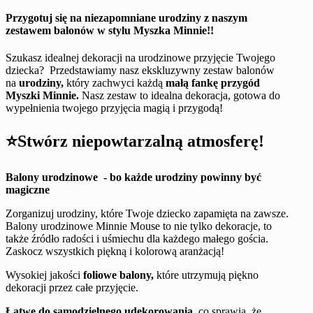
Przygotuj się na niezapomniane urodziny z naszym
zestawem balonów w stylu Myszka Minnie!!
Szukasz idealnej dekoracji na urodzinowe przyjęcie Twojego
dziecka? Przedstawiamy nasz ekskluzywny zestaw balonów
na
urodziny,
który zachwyci każdą
małą fankę przygód
Myszki Minnie.
Nasz zestaw to idealna dekoracja, gotowa do
wypełnienia twojego przyjęcia magią i przygodą!
⭐Stwórz niepowtarzalną atmosferę!
Balony urodzinowe - bo każde urodziny powinny być
magiczne
Zorganizuj urodziny, które Twoje dziecko zapamięta na zawsze.
Balony urodzinowe Minnie Mouse to nie tylko dekoracje, to
także źródło radości i uśmiechu dla każdego małego gościa.
Zaskocz wszystkich piękną i kolorową aranżacją!
Wysokiej jakości
foliowe balony,
które utrzymują piękno
dekoracji przez całe przyjęcie.
Łatwe do samodzielnego udekorowania,
co sprawia, że