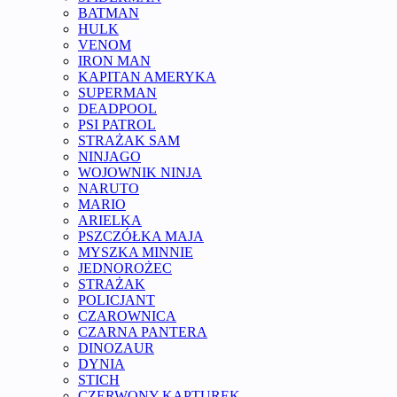
BATMAN
HULK
VENOM
IRON MAN
KAPITAN AMERYKA
SUPERMAN
DEADPOOL
PSI PATROL
STRAŻAK SAM
NINJAGO
WOJOWNIK NINJA
NARUTO
MARIO
ARIELKA
PSZCZÓŁKA MAJA
MYSZKA MINNIE
JEDNOROŻEC
STRAŻAK
POLICJANT
CZAROWNICA
CZARNA PANTERA
DINOZAUR
DYNIA
STICH
CZERWONY KAPTUREK