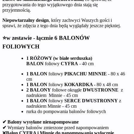
przygotowania do tego wyjątkowego dnia stają się
przyjemnością.
Niepowtarzalny design
, który zachwyci Waszych gości i
sprawi, że zdjęcia z tego dnia będą wyglądały jeszcze piękniej.
⭐w zestawie - łącznie 6 BALONÓW
FOLIOWYCH
1 RÓŻOWY (w białe serduszka)
BALON
foliowy
CYFRA
- 40 cm
1 BALON
foliowy
PIKACHU MINNIE
- 80 x 46
cm
1 BALON
foliowy
KOKARDKA -
80 x 48 cm
2 BALONY
foliowe okrągłe
DWUSTRONNE
z
nadrukiem Minnie - 45 cm
1 BALON
foliowy
SERCE DWUSTRONNY
z
nadrukiem Minnie - 45 cm
rurka do pompowania balonów foliowych
✔ Balony wysyłane nienapompowane
✔
Wymiary balonów zmierzone przed napompowaniem
❌
Balon CYFRA i Minnie do napompowania wyłącznie