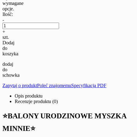
wymagane
opcje.
Ilość:
-
+
szt.
Dodaj
do
koszyka
dodaj
do
schowka
Zapytaj o produkt
Poleć znajomemu
Specyfikacja PDF
Opis produktu
Recenzje produktu (0)
⭐BALONY URODZINOWE MYSZKA
MINNIE⭐