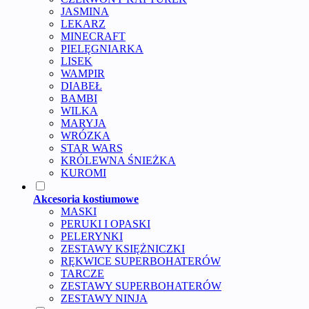
JASMINA
LEKARZ
MINECRAFT
PIELĘGNIARKA
LISEK
WAMPIR
DIABEŁ
BAMBI
WILKA
MARYJA
WRÓZKA
STAR WARS
KRÓLEWNA ŚNIEŻKA
KUROMI
Akcesoria kostiumowe
MASKI
PERUKI I OPASKI
PELERYNKI
ZESTAWY KSIĘŻNICZKI
RĘKWICE SUPERBOHATERÓW
TARCZE
ZESTAWY SUPERBOHATERÓW
ZESTAWY NINJA