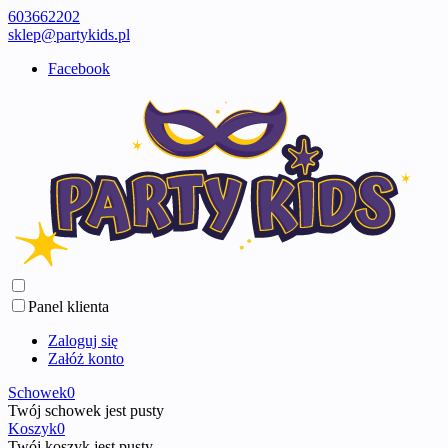
603662202
sklep@partykids.pl
Facebook
Panel klienta
Zaloguj się
Załóż konto
Schowek
0
Twój schowek jest pusty
Koszyk
0
Twój koszyk jest pusty ...