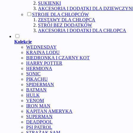
SUKIENKI
AKCESORIA I DODATKI DLA DZIEWCZYN
STROJE DLA CHŁOPCÓW
ZESTAWY DLA CHŁOPCA
STRÓJ BEZ DODATKÓW
AKCESORIA I DODATKI DLA CHŁOPCA
Kolekcje
WEDNESDAY
KRAINA LODU
BIEDRONKA I CZARNY KOT
HARRY POTTER
HERMIONA
SONIC
PIKACHU
SPIDERMAN
BATMAN
HULK
VENOM
IRON MAN
KAPITAN AMERYKA
SUPERMAN
DEADPOOL
PSI PATROL
STRAŻAK SAM