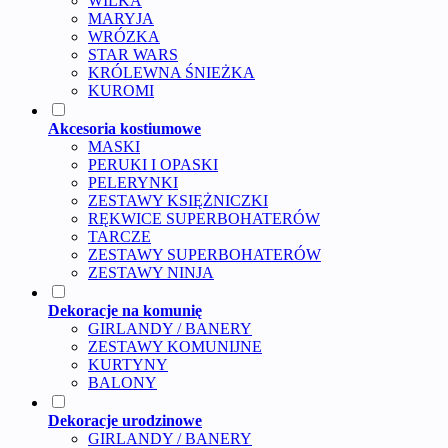
WILKA
MARYJA
WRÓZKA
STAR WARS
KRÓLEWNA ŚNIEŻKA
KUROMI
Akcesoria kostiumowe
MASKI
PERUKI I OPASKI
PELERYNKI
ZESTAWY KSIĘŻNICZKI
RĘKWICE SUPERBOHATERÓW
TARCZE
ZESTAWY SUPERBOHATERÓW
ZESTAWY NINJA
Dekoracje na komunię
GIRLANDY / BANERY
ZESTAWY KOMUNIJNE
KURTYNY
BALONY
Dekoracje urodzinowe
GIRLANDY / BANERY