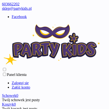
603662202
sklep@partykids.pl
Facebook
Panel klienta
Zaloguj się
Załóż konto
Schowek
0
Twój schowek jest pusty
Koszyk
0
Twój koszyk jest pusty ...