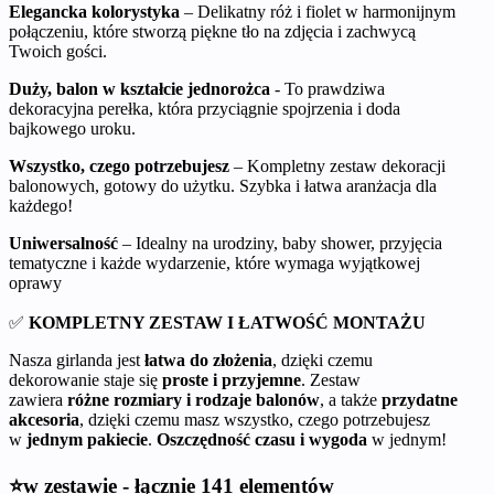
Elegancka kolorystyka
– Delikatny róż i fiolet w harmonijnym
połączeniu, które stworzą piękne tło na zdjęcia i zachwycą
Twoich gości.
Duży, balon w kształcie jednorożca
- To prawdziwa
dekoracyjna perełka, która przyciągnie spojrzenia i doda
bajkowego uroku.
Wszystko, czego potrzebujesz
– Kompletny zestaw dekoracji
balonowych, gotowy do użytku. Szybka i łatwa aranżacja dla
każdego!
Uniwersalność
– Idealny na urodziny, baby shower, przyjęcia
tematyczne i każde wydarzenie, które wymaga wyjątkowej
oprawy
✅
KOMPLETNY ZESTAW I ŁATWOŚĆ MONTAŻU
Nasza girlanda jest
łatwa do złożenia
, dzięki czemu
dekorowanie staje się
proste i przyjemne
. Zestaw
zawiera
różne rozmiary i rodzaje balonów
, a także
przydatne
akcesoria
, dzięki czemu masz wszystko, czego potrzebujesz
w
jednym pakiecie
.
Oszczędność czasu i wygoda
w jednym!
⭐w zestawie - łącznie 141 elementów