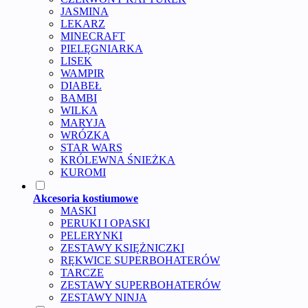
JASMINA
LEKARZ
MINECRAFT
PIELĘGNIARKA
LISEK
WAMPIR
DIABEŁ
BAMBI
WILKA
MARYJA
WRÓZKA
STAR WARS
KRÓLEWNA ŚNIEŻKA
KUROMI
Akcesoria kostiumowe
MASKI
PERUKI I OPASKI
PELERYNKI
ZESTAWY KSIĘŻNICZKI
RĘKWICE SUPERBOHATERÓW
TARCZE
ZESTAWY SUPERBOHATERÓW
ZESTAWY NINJA