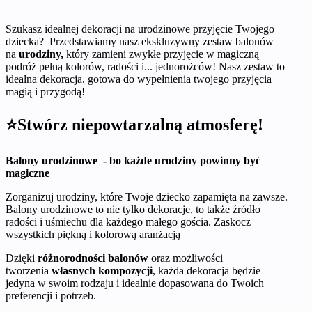
Szukasz idealnej dekoracji na urodzinowe przyjęcie Twojego
dziecka? Przedstawiamy nasz ekskluzywny zestaw balonów
na
urodziny,
który zamieni zwykłe przyjęcie w magiczną
podróż pełną kolorów, radości i... jednorożców! Nasz zestaw to
idealna dekoracja, gotowa do wypełnienia twojego przyjęcia
magią i przygodą!
⭐Stwórz niepowtarzalną atmosferę!
Balony urodzinowe - bo każde urodziny powinny być
magiczne
Zorganizuj urodziny, które Twoje dziecko zapamięta na zawsze.
Balony urodzinowe to nie tylko dekoracje, to także źródło
radości i uśmiechu dla każdego małego gościa. Zaskocz
wszystkich piękną i kolorową aranżacją
Dzięki
r
óżnorodności balonów
oraz możliwości
tworzenia
własnych kompozycji
, każda dekoracja będzie
jedyna w swoim rodzaju i idealnie dopasowana do Twoich
preferencji i potrzeb.