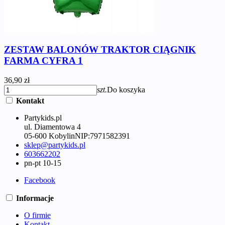
ZESTAW BALONÓW TRAKTOR CIĄGNIK
FARMA CYFRA 1
36,90 zł
szt.
Do koszyka
Kontakt
Partykids.pl
ul. Diamentowa 4
05-600 Kobylin
NIP:
7971582391
sklep@partykids.pl
603662202
pn-pt 10-15
Facebook
Informacje
O firmie
Kontakt