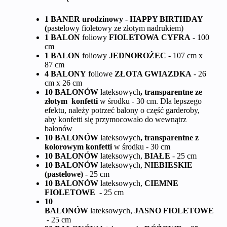
1 BANER urodzinowy - HAPPY BIRTHDAY
(
pastelowy fioletowy ze złotym nadrukiem)
1 BALON
foliowy
FIOLETOWA
CYFRA
- 100
cm
1 BALON
foliowy
JEDNOROŻEC
- 107 cm x
87 cm
4 BALONY
foliowe
ZŁOTA GWIAZDKA
- 26
cm x 26 cm
10 BALONÓW
lateksowych
, transparentne ze
złotym konfetti
w środku - 30 cm. Dla lepszego
efektu, należy potrzeć balony o część garderoby,
aby konfetti się przymocowało do wewnątrz
balonów
10 BALONÓW
lateksowych
, transparentne z
kolorowym konfetti
w środku - 30 cm
10 BALONÓW
lateksowych,
BIAŁE
- 25 cm
10 BALONÓW
lateksowych,
NIEBIESKIE
(pastelowe)
- 25 cm
10 BALONÓW
lateksowych,
CIEMNE
FIOLETOWE
- 25 cm
10
BALONÓW
lateksowych,
JASNO
FIOLETOWE
- 25 cm