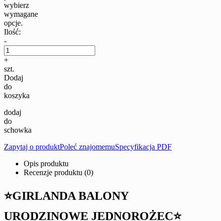
wybierz
wymagane
opcje.
Ilość:
-
+
szt.
Dodaj
do
koszyka
dodaj
do
schowka
Zapytaj o produkt
Poleć znajomemu
Specyfikacja PDF
Opis produktu
Recenzje produktu (0)
⭐GIRLANDA BALONY
URODZINOWE JEDNOROŻEC⭐