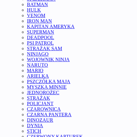
BATMAN
HULK
VENOM
IRON MAN
KAPITAN AMERYKA
SUPERMAN
DEADPOOL
PSI PATROL
STRAŻAK SAM
NINJAGO
WOJOWNIK NINJA
NARUTO
MARIO
ARIELKA
PSZCZÓŁKA MAJA
MYSZKA MINNIE
JEDNOROŻEC
STRAŻAK
POLICJANT
CZAROWNICA
CZARNA PANTERA
DINOZAUR
DYNIA
STICH
CZERWONY KAPTUREK