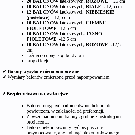
20 BALONÓW l
ateksowych
, RÓŻOWE
- 25 cm
10 BALONÓW
lateksowych,
BIAŁE
- 12,5 cm
12 BALONÓW
lateksowych,
NIEBIESKIE
(pastelowe)
- 12,5 cm
10 BALONÓW l
ateksowych
, CIEMNE
FIOLETOWE
-12,5 cm
10 BALONÓW l
ateksowych
, JASNO
FIOLETOWE
-12,5 cm
10 BALONÓW l
ateksowych
, RÓŻOWE
-12,5
cm
Taśma do upięcia girlandy 5m
kropki kleju
✔ Balony wysyłane nienapompowane
✔
Wymiary balonów zmierzone przed napompowaniem
⚡ Bezpieczeństwo najważniejsze
Balony mogą być nadmuchiwane helem lub
powietrzem, w zależności od preferencji.
Zawsze nadmuchuj balony zgodnie z instrukcjami
producenta.
Balony helem powinny być bezpiecznie
przymocowane, aby uniknąć niekontrolowanego