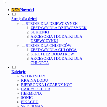
NEW
Nowości
Stroje dla dzieci
STROJE DLA DZIEWCZYNEK
ZESTAWY DLA DZIEWCZYNEK
SUKIENKI
AKCESORIA I DODATKI DLA
DZIEWCZYNKI
STROJE DLA CHŁOPCÓW
ZESTAWY DLA CHŁOPCA
STRÓJ BEZ DODATKÓW
AKCESORIA I DODATKI DLA
CHŁOPCA
Kolekcje
WEDNESDAY
KRAINA LODU
BIEDRONKA I CZARNY KOT
HARRY POTTER
HERMIONA
SONIC
PIKACHU
SPIDERMAN