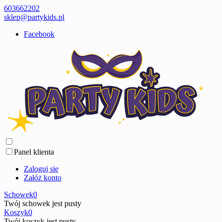
603662202
sklep@partykids.pl
Facebook
Panel klienta
Zaloguj się
Załóż konto
Schowek
0
Twój schowek jest pusty
Koszyk
0
Twój koszyk jest pusty ...