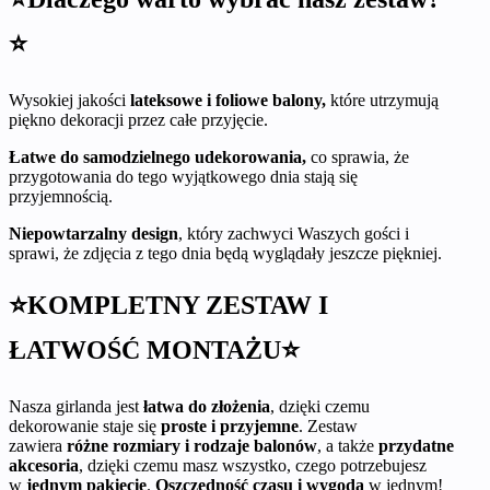
⭐
Wysokiej jakości
lateksowe i foliowe balony,
które utrzymują
piękno dekoracji przez całe przyjęcie.
Łatwe do samodzielnego udekorowania,
co sprawia, że
przygotowania do tego wyjątkowego dnia stają się
przyjemnością.
Niepowtarzalny design
, który zachwyci Waszych gości i
sprawi, że zdjęcia z tego dnia będą wyglądały jeszcze piękniej.
⭐KOMPLETNY ZESTAW I
ŁATWOŚĆ MONTAŻU⭐
Nasza girlanda jest
łatwa do złożenia
, dzięki czemu
dekorowanie staje się
proste i przyjemne
. Zestaw
zawiera
różne rozmiary i rodzaje balonów
, a także
przydatne
akcesoria
, dzięki czemu masz wszystko, czego potrzebujesz
w
jednym pakiecie
.
Oszczędność czasu i wygoda
w jednym!