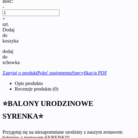
Ilość:
-
+
szt.
Dodaj
do
koszyka
dodaj
do
schowka
Zapytaj o produkt
Poleć znajomemu
Specyfikacja PDF
Opis produktu
Recenzje produktu (0)
⭐BALONY URODZINOWE
SYRENKA⭐
Przygotuj się na niezapomniane urodziny z naszym zestawem
balonów z motywem SYRENKI!!