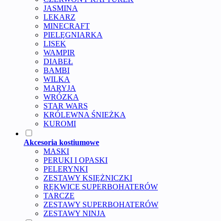
JASMINA
LEKARZ
MINECRAFT
PIELĘGNIARKA
LISEK
WAMPIR
DIABEŁ
BAMBI
WILKA
MARYJA
WRÓZKA
STAR WARS
KRÓLEWNA ŚNIEŻKA
KUROMI
Akcesoria kostiumowe
MASKI
PERUKI I OPASKI
PELERYNKI
ZESTAWY KSIĘŻNICZKI
RĘKWICE SUPERBOHATERÓW
TARCZE
ZESTAWY SUPERBOHATERÓW
ZESTAWY NINJA