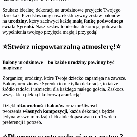
Szukasz idealnej dekoracji na urodzinowe przyjęcie Twojego
dziecka? Przedstawiamy nasz ekskluzywny zestaw balonów
na
urodziny,
który zachwyci każdą
małą fankę podwodnego
świata Syrenki.
Nasz zestaw to idealna dekoracja, gotowa do
wypełnienia twojego przyjęcia magią i przygodą!
⭐Stwórz niepowtarzalną atmosferę!⭐
Balony urodzinowe - bo każde urodziny powinny być
magiczne
Zorganizuj urodziny, które Twoje dziecko zapamięta na zawsze.
Balony urodzinowe Syrenka to nie tylko dekoracje, to także
źródło radości i uśmiechu dla każdego małego gościa. Zaskocz
wszystkich piękną i kolorową aranżacją!
Dzięki r
óżnorodności balonów
oraz możliwości
tworzenia
własnych kompozycji
, każda dekoracja będzie
jedyna w swoim rodzaju i idealnie dopasowana do Twoich
preferencji i potrzeb.
⭐Dlaczego warto wybrać nasz zestaw?