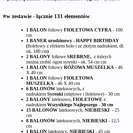
⭐w zestawie - łącznie 131 elementów
1 BALON
foliowy
FIOLETOWA
CYFRA
- 100
cm
1 BANER urodzinowy - HAPPY BIRTHDAY
(
fioletowy z efektem holo i ze złotym nadrukiem, dł.
ok. 180 cm
)
2 BALONY
foliowe
SREBRNE,
z których
można zrobić ogon syrenki - ok. 54 cm cm
1 BALON
foliowy
RÓŻOWA MUSZELKA
- 46
X 49 cm
1 BALON
foliowy
FIOLETOWA
MUSZELKA
- 46 X 49 cm
6 BALONÓW
lateksowych
,
z
nadrukiem
Syrenki
(miętowe i fioletowe) - 30 cm
2 BALONY
lateksowe
, FIOLETOWE
z
nadrukiem
Wszystkiego Najlepszego - 30 cm
15 BALONÓW
lateksowych,
NIEBIESKI
- 25
cm
8 BALONÓW
lateksowych,
NIEBIESKI
- 12,5
cm
1 BALON
lateksowy
, NIEBIESKI
- 45 cm