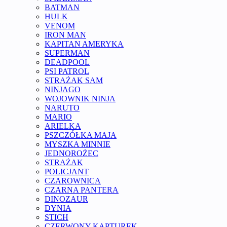
BATMAN
HULK
VENOM
IRON MAN
KAPITAN AMERYKA
SUPERMAN
DEADPOOL
PSI PATROL
STRAŻAK SAM
NINJAGO
WOJOWNIK NINJA
NARUTO
MARIO
ARIELKA
PSZCZÓŁKA MAJA
MYSZKA MINNIE
JEDNOROŻEC
STRAŻAK
POLICJANT
CZAROWNICA
CZARNA PANTERA
DINOZAUR
DYNIA
STICH
CZERWONY KAPTUREK