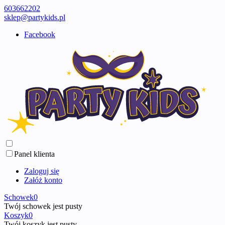
603662202
sklep@partykids.pl
Facebook
Panel klienta
Zaloguj się
Załóż konto
Schowek
0
Twój schowek jest pusty
Koszyk
0
Twój koszyk jest pusty ...