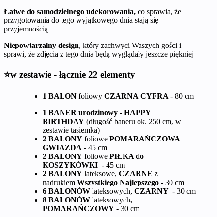
Łatwe do samodzielnego udekorowania,
co sprawia, że
przygotowania do tego wyjątkowego dnia stają się
przyjemnością.
Niepowtarzalny design
, który zachwyci Waszych gości i
sprawi, że zdjęcia z tego dnia będą wyglądały jeszcze piękniej
⭐w zestawie - łącznie 22 elementy
1 BALON
foliowy
CZARNA
CYFRA
- 80 cm
1 BANER urodzinowy - HAPPY
BIRTHDAY
(długość baneru ok. 250 cm, w
zestawie tasiemka)
2 BALONY
foliowe
POMARAŃCZOWA
GWIAZDA
- 45 cm
2 BALONY
foliowe
PIŁKA do
KOSZYKÓWKI
- 45 cm
2 BALONY
lateksowe,
CZARNE
z
nadrukiem
Wszystkiego Najlepszego
- 30 cm
6 BALONÓW
lateksowych,
CZARNY
- 30 cm
8 BALONÓW
lateksowych
,
POMARAŃCZOWY
- 30 cm