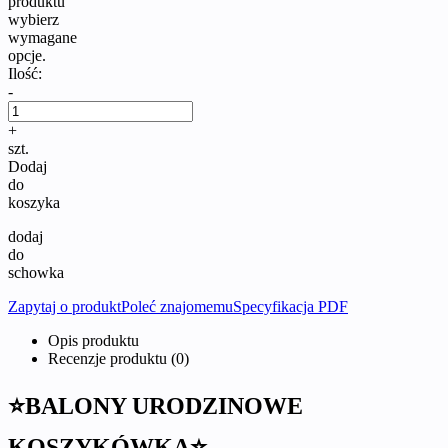
produktu
wybierz
wymagane
opcje.
Ilość:
-
+
szt.
Dodaj
do
koszyka
dodaj
do
schowka
Zapytaj o produkt
Poleć znajomemu
Specyfikacja PDF
Opis produktu
Recenzje produktu (0)
⭐BALONY URODZINOWE
KOSZYKÓWKA⭐