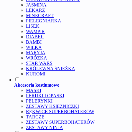
JASMINA
LEKARZ
MINECRAFT
PIELĘGNIARKA
LISEK
WAMPIR
DIABEŁ
BAMBI
WILKA
MARYJA
WRÓZKA
STAR WARS
KRÓLEWNA ŚNIEŻKA
KUROMI
Akcesoria kostiumowe
MASKI
PERUKI I OPASKI
PELERYNKI
ZESTAWY KSIĘŻNICZKI
RĘKWICE SUPERBOHATERÓW
TARCZE
ZESTAWY SUPERBOHATERÓW
ZESTAWY NINJA