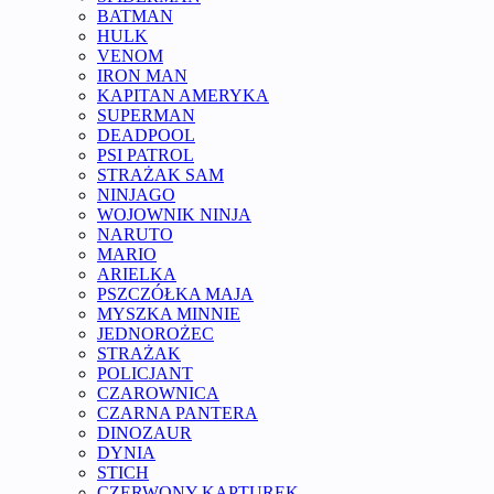
BATMAN
HULK
VENOM
IRON MAN
KAPITAN AMERYKA
SUPERMAN
DEADPOOL
PSI PATROL
STRAŻAK SAM
NINJAGO
WOJOWNIK NINJA
NARUTO
MARIO
ARIELKA
PSZCZÓŁKA MAJA
MYSZKA MINNIE
JEDNOROŻEC
STRAŻAK
POLICJANT
CZAROWNICA
CZARNA PANTERA
DINOZAUR
DYNIA
STICH
CZERWONY KAPTUREK