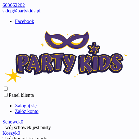
603662202
sklep@partykids.pl
Facebook
Panel klienta
Zaloguj się
Załóż konto
Schowek
0
Twój schowek jest pusty
Koszyk
0
Twój koszyk jest pusty ...