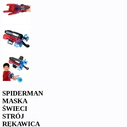
SPIDERMAN
MASKA
ŚWIECI
STRÓJ
RĘKAWICA