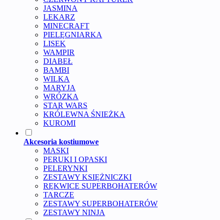
JASMINA
LEKARZ
MINECRAFT
PIELĘGNIARKA
LISEK
WAMPIR
DIABEŁ
BAMBI
WILKA
MARYJA
WRÓZKA
STAR WARS
KRÓLEWNA ŚNIEŻKA
KUROMI
Akcesoria kostiumowe
MASKI
PERUKI I OPASKI
PELERYNKI
ZESTAWY KSIĘŻNICZKI
RĘKWICE SUPERBOHATERÓW
TARCZE
ZESTAWY SUPERBOHATERÓW
ZESTAWY NINJA