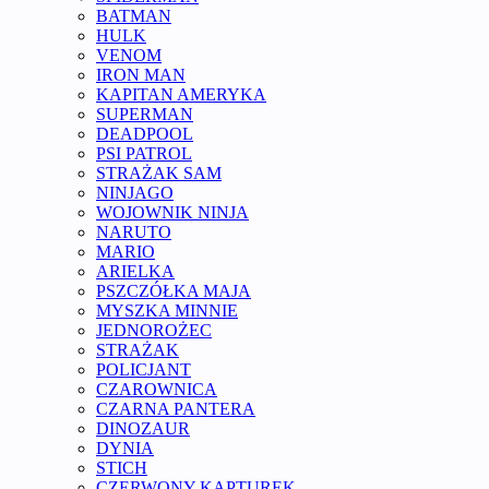
BATMAN
HULK
VENOM
IRON MAN
KAPITAN AMERYKA
SUPERMAN
DEADPOOL
PSI PATROL
STRAŻAK SAM
NINJAGO
WOJOWNIK NINJA
NARUTO
MARIO
ARIELKA
PSZCZÓŁKA MAJA
MYSZKA MINNIE
JEDNOROŻEC
STRAŻAK
POLICJANT
CZAROWNICA
CZARNA PANTERA
DINOZAUR
DYNIA
STICH
CZERWONY KAPTUREK