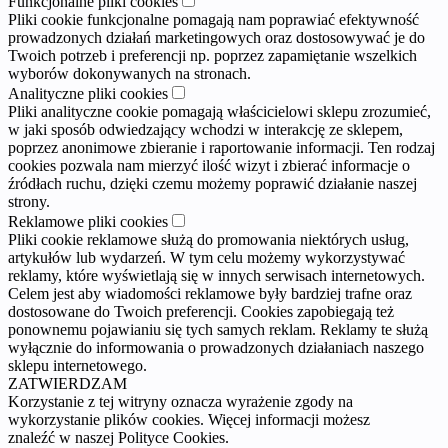
Funkcjonalne pliki cookies
Pliki cookie funkcjonalne pomagają nam poprawiać efektywność
prowadzonych działań marketingowych oraz dostosowywać je do
Twoich potrzeb i preferencji np. poprzez zapamiętanie wszelkich
wyborów dokonywanych na stronach.
Analityczne pliki cookies
Pliki analityczne cookie pomagają właścicielowi sklepu zrozumieć,
w jaki sposób odwiedzający wchodzi w interakcję ze sklepem,
poprzez anonimowe zbieranie i raportowanie informacji. Ten rodzaj
cookies pozwala nam mierzyć ilość wizyt i zbierać informacje o
źródłach ruchu, dzięki czemu możemy poprawić działanie naszej
strony.
Reklamowe pliki cookies
Pliki cookie reklamowe służą do promowania niektórych usług,
artykułów lub wydarzeń. W tym celu możemy wykorzystywać
reklamy, które wyświetlają się w innych serwisach internetowych.
Celem jest aby wiadomości reklamowe były bardziej trafne oraz
dostosowane do Twoich preferencji. Cookies zapobiegają też
ponownemu pojawianiu się tych samych reklam. Reklamy te służą
wyłącznie do informowania o prowadzonych działaniach naszego
sklepu internetowego.
ZATWIERDZAM
Korzystanie z tej witryny oznacza wyrażenie zgody na
wykorzystanie plików cookies. Więcej informacji możesz
znaleźć w naszej Polityce Cookies.