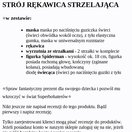
STRÓJ RĘKAWICA STRZELAJĄCA
w zestawie:
⭐
maska
maska po naciśnięciu guziczka świeci
(świeci obwódka wokół oczu), z tyłu elastyczna
gumka, maska w uniwersalnym rozmiarze
rękawica
wyrzutnia ze strzałkami -
2 strzałki w komplecie
figurka Spiderman -
wysokość ok. 18 cm, figurka
posiada ruchomą głowę, kończyny (zginane
kolana), posiadają wbudowaną
diodę
świecąca
(świeci po naciśnięciu guziki z tyłu
⭐Spraw fantastyczny prezent dla swojego dziecka i pozwól mu
wkroczyć w świat Superbohaterów⭐
Nikt jeszcze nie napisał recenzji do tego produktu. Bądź
pierwszy i napisz recenzję.
Tylko zarejestrowani klienci mogą pisać recenzje do produktów.
Jeżeli posiadasz konto w naszym sklepie zaloguj się na nie, jeżeli