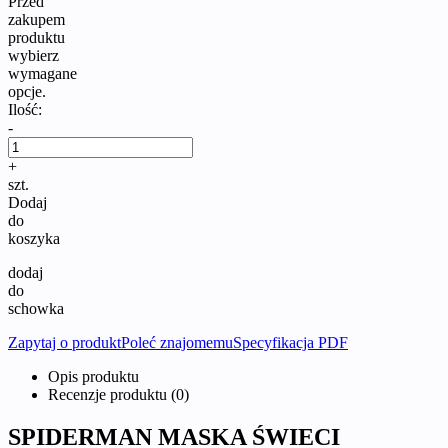
Przed
zakupem
produktu
wybierz
wymagane
opcje.
Ilość:
-
+
szt.
Dodaj
do
koszyka
dodaj
do
schowka
Zapytaj o produkt
Poleć znajomemu
Specyfikacja PDF
Opis produktu
Recenzje produktu (0)
SPIDERMAN MASKA ŚWIECI