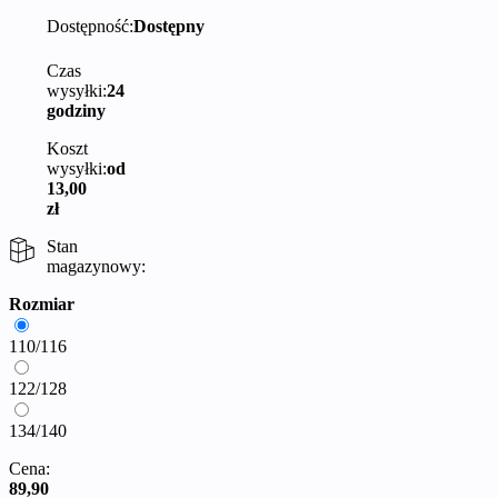
Dostępność:
Dostępny
Czas
wysyłki:
24
godziny
Koszt
wysyłki:
od
13,00
zł
Stan
magazynowy:
Rozmiar
110/116
122/128
134/140
Cena:
89,90