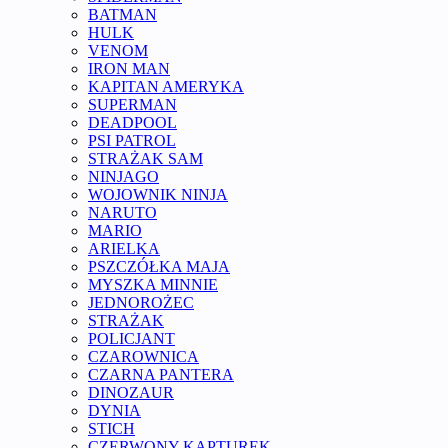
BATMAN
HULK
VENOM
IRON MAN
KAPITAN AMERYKA
SUPERMAN
DEADPOOL
PSI PATROL
STRAŻAK SAM
NINJAGO
WOJOWNIK NINJA
NARUTO
MARIO
ARIELKA
PSZCZÓŁKA MAJA
MYSZKA MINNIE
JEDNOROŻEC
STRAŻAK
POLICJANT
CZAROWNICA
CZARNA PANTERA
DINOZAUR
DYNIA
STICH
CZERWONY KAPTUREK