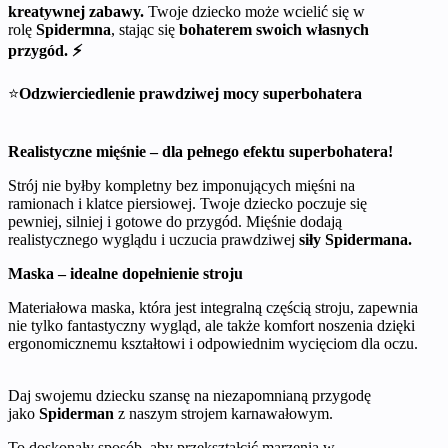
kreatywnej zabawy.
Twoje dziecko może wcielić się w
rolę
Spidermna
, stając się
bohaterem swoich własnych
przygód.
⚡
⭐
Odzwierciedlenie prawdziwej mocy superbohatera
Realistyczne mięśnie – dla pełnego efektu superbohatera!
Strój nie byłby kompletny bez imponujących mięśni na
ramionach i klatce piersiowej. Twoje dziecko poczuje się
pewniej, silniej i gotowe do przygód. Mięśnie dodają
realistycznego wyglądu i uczucia prawdziwej
siły Spidermana.
Maska – idealne dopełnienie stroju
Materiałowa maska, która jest integralną częścią stroju, zapewnia
nie tylko fantastyczny wygląd, ale także komfort noszenia dzięki
ergonomicznemu kształtowi i odpowiednim wycięciom dla oczu.
Daj swojemu dziecku szansę na niezapomnianą przygodę
jako
Spiderman
z naszym strojem karnawałowym.
To doskonały sposób, aby przekształcić marzenia w