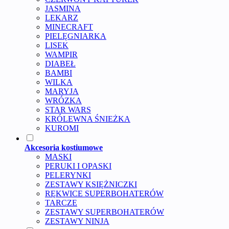
JASMINA
LEKARZ
MINECRAFT
PIELĘGNIARKA
LISEK
WAMPIR
DIABEŁ
BAMBI
WILKA
MARYJA
WRÓZKA
STAR WARS
KRÓLEWNA ŚNIEŻKA
KUROMI
Akcesoria kostiumowe
MASKI
PERUKI I OPASKI
PELERYNKI
ZESTAWY KSIĘŻNICZKI
RĘKWICE SUPERBOHATERÓW
TARCZE
ZESTAWY SUPERBOHATERÓW
ZESTAWY NINJA