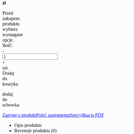
zł
Przed
zakupem
produktu
wybierz
wymagane
opcje.
Ilość:
-
+
szt.
Dodaj
do
koszyka
dodaj
do
schowka
Zapytaj o produkt
Poleć znajomemu
Specyfikacja PDF
Opis produktu
Recenzje produktu (0)