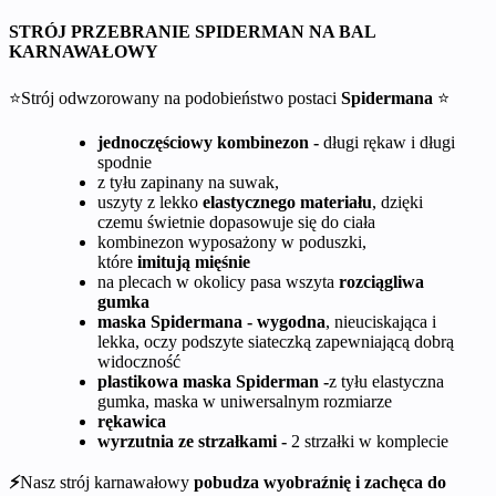
STRÓJ PRZEBRANIE SPIDERMAN NA BAL
KARNAWAŁOWY
⭐Strój odwzorowany na podobieństwo postaci
Spidermana
⭐
jednoczęściowy kombinezon -
długi rękaw i długi
spodnie
z tyłu zapinany na suwak,
uszyty z lekko
elastycznego materiału
, dzięki
czemu świetnie dopasowuje się do ciała
kombinezon wyposażony w poduszki,
które
imitują mięśnie
na plecach w okolicy pasa wszyta
rozciągliwa
gumka
maska Spidermana -
wygodna
, nieuciskająca i
lekka, oczy podszyte siateczką zapewniającą dobrą
widoczność
plastikowa maska Spiderman -
z tyłu elastyczna
gumka, maska w uniwersalnym rozmiarze
rękawica
wyrzutnia ze strzałkami -
2 strzałki w komplecie
⚡
Nasz strój karnawałowy
pobudza wyobraźnię i zachęca do