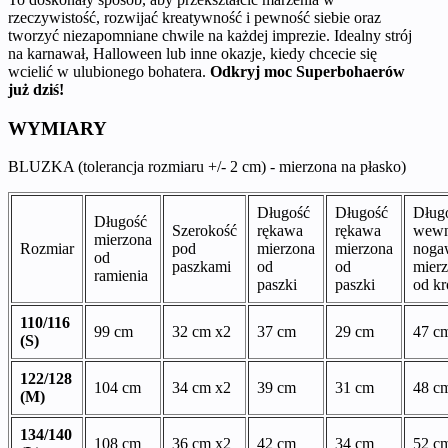
rzeczywistość, rozwijać kreatywność i pewność siebie oraz
tworzyć niezapomniane chwile na każdej imprezie. Idealny strój
na karnawał, Halloween lub inne okazje, kiedy chcecie się
wcielić w ulubionego bohatera.
Odkryj moc Superbohaerów
już dziś!
WYMIARY
BLUZKA (tolerancja rozmiaru +/- 2 cm) - mierzona na płasko)
Długość
Długość
Dług
Długość
Szerokość
rękawa
rękawa
wewn
mierzona
Rozmiar
pod
mierzona
mierzona
noga
od
paszkami
od
od
mier
ramienia
paszki
paszki
od k
110/116
99 cm
32 cm x2
37 cm
29 cm
47 c
(S)
122/128
104 cm
34 cm x2
39 cm
31 cm
48 c
(M)
134/140
108 cm
36 cm x2
42 cm
34 cm
52 c