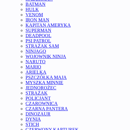
BATMAN
HULK
VENOM
IRON MAN
KAPITAN AMERYKA
SUPERMAN
DEADPOOL
PSI PATROL
STRAŻAK SAM
NINJAGO
WOJOWNIK NINJA
NARUTO
MARIO
ARIELKA
PSZCZÓŁKA MAJA
MYSZKA MINNIE
JEDNOROŻEC
STRAŻAK
POLICJANT
CZAROWNICA
CZARNA PANTERA
DINOZAUR
DYNIA
STICH
CZERWONY KAPTUREK