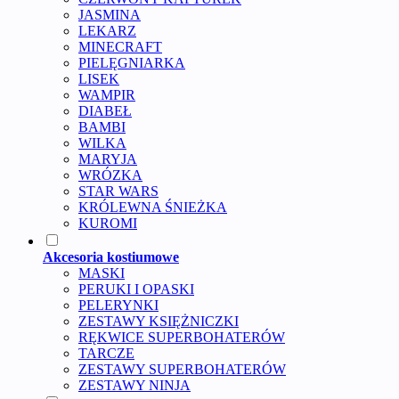
JASMINA
LEKARZ
MINECRAFT
PIELĘGNIARKA
LISEK
WAMPIR
DIABEŁ
BAMBI
WILKA
MARYJA
WRÓZKA
STAR WARS
KRÓLEWNA ŚNIEŻKA
KUROMI
Akcesoria kostiumowe
MASKI
PERUKI I OPASKI
PELERYNKI
ZESTAWY KSIĘŻNICZKI
RĘKWICE SUPERBOHATERÓW
TARCZE
ZESTAWY SUPERBOHATERÓW
ZESTAWY NINJA