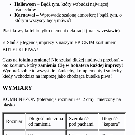
Halloween
– Bądź tym, który wzbudzi najwięcej
uśmiechów!
Karnawał
– Wprowadź szaloną atmosferę i bądź tym, o
którym wszyscy będą mówić!
Plastikowy kufel to tylko element dekoracji (brak w zestawie).
⭐ Stań się legendą imprezy z naszym EPICKIM kostiumem
BUTELKI PIWA!
Czas na
totalną zmianę
! Nie szukaj dłużej nudnych przebrań –
oto kostium, który
zamienia Cię w bohatera każdej imprezy
!
Wyobraź sobie te wszystkie uśmiechy, komplementy i śmiechy,
kiedy wchodzisz na imprezę jako chodząca butelka piwa!
WYMIARY
KOMBINEZON (tolerancja rozmiaru +/- 2 cm) - mierzony na
płasko
Długość mierzona
Szerokość
Długość
Rozmiar
od ramienia
pod pachami
"kaptura"