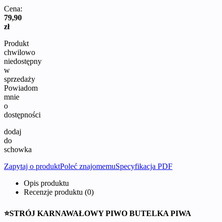
Cena:
79,90
zł
Produkt
chwilowo
niedostępny
w
sprzedaży
Powiadom
mnie
o
dostępności
dodaj
do
schowka
Zapytaj o produkt
Poleć znajomemu
Specyfikacja PDF
Opis produktu
Recenzje produktu (0)
⭐STRÓJ KARNAWAŁOWY PIWO BUTELKA PIWA