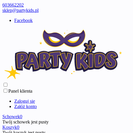
603662202
sklep@partykids.pl
Facebook
Panel klienta
Zaloguj się
Załóż konto
Schowek
0
Twój schowek jest pusty
Koszyk
0
Twój koszyk jest pusty ...