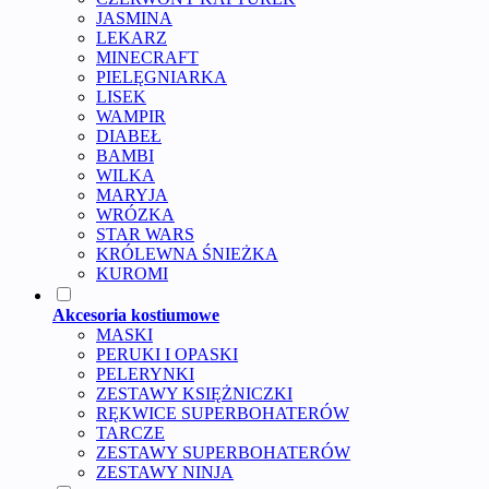
JASMINA
LEKARZ
MINECRAFT
PIELĘGNIARKA
LISEK
WAMPIR
DIABEŁ
BAMBI
WILKA
MARYJA
WRÓZKA
STAR WARS
KRÓLEWNA ŚNIEŻKA
KUROMI
Akcesoria kostiumowe
MASKI
PERUKI I OPASKI
PELERYNKI
ZESTAWY KSIĘŻNICZKI
RĘKWICE SUPERBOHATERÓW
TARCZE
ZESTAWY SUPERBOHATERÓW
ZESTAWY NINJA