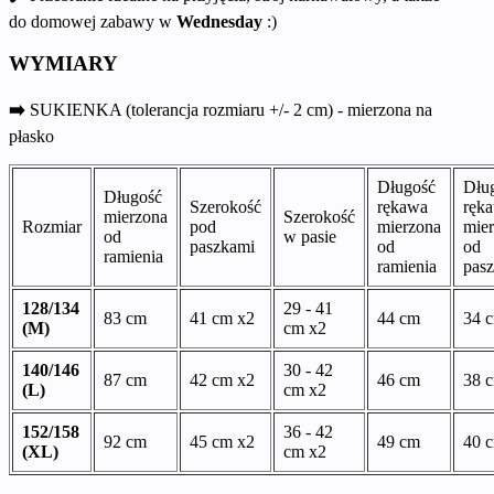
do domowej zabawy w
Wednesday
:)
WYMIARY
➡️
SUKIENKA (tolerancja rozmiaru +/- 2 cm) - mierzona na
płasko
Długość
Dłu
Długość
Szerokość
rękawa
ręk
mierzona
Szerokość
Rozmiar
pod
mierzona
mie
od
w pasie
paszkami
od
od
ramienia
ramienia
pasz
128/134
29 - 41
83 cm
41 cm x2
44 cm
34 
(M)
cm x2
140/146
30 - 42
87 cm
42 cm x2
46 cm
38 
(L)
cm x2
152/158
36 - 42
92 cm
45 cm x2
49 cm
40 
(XL)
cm x2