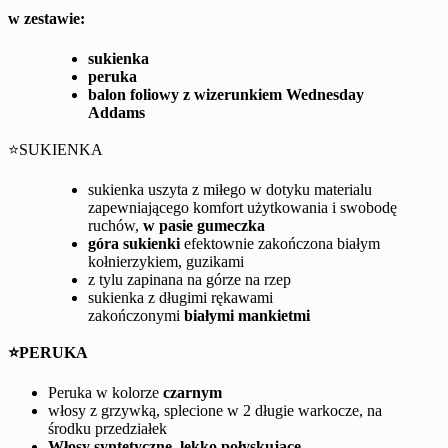
w zestawie:
sukienka
peruka
balon foliowy z wizerunkiem Wednesday
Addams
⭐SUKIENKA
sukienka uszyta z miłego w dotyku materialu
zapewniającego komfort użytkowania i swobodę
ruchów,
w pasie gumeczka
góra sukienki
efektownie zakończona białym
kołnierzykiem, guzikami
z tylu zapinana na górze na rzep
sukienka z długimi rękawami
zakończonymi
białymi mankietmi
⭐PERUKA
Peruka w kolorze
czarnym
włosy z grzywką, splecione w 2 długie warkocze, na
środku przedziałek
Włosy syntetyczne, lekko połyskujące