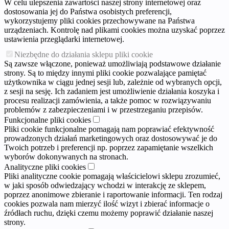
W celu ulepszenia zawartości naszej strony internetowej oraz
dostosowania jej do Państwa osobistych preferencji,
wykorzystujemy pliki cookies przechowywane na Państwa
urządzeniach. Kontrolę nad plikami cookies można uzyskać poprzez
ustawienia przeglądarki internetowej.
Niezbędne do działania sklepu pliki cookie
Są zawsze włączone, ponieważ umożliwiają podstawowe działanie
strony. Są to między innymi pliki cookie pozwalające pamiętać
użytkownika w ciągu jednej sesji lub, zależnie od wybranych opcji,
z sesji na sesję. Ich zadaniem jest umożliwienie działania koszyka i
procesu realizacji zamówienia, a także pomoc w rozwiązywaniu
problemów z zabezpieczeniami i w przestrzeganiu przepisów.
Funkcjonalne pliki cookies
Pliki cookie funkcjonalne pomagają nam poprawiać efektywność
prowadzonych działań marketingowych oraz dostosowywać je do
Twoich potrzeb i preferencji np. poprzez zapamiętanie wszelkich
wyborów dokonywanych na stronach.
Analityczne pliki cookies
Pliki analityczne cookie pomagają właścicielowi sklepu zrozumieć,
w jaki sposób odwiedzający wchodzi w interakcję ze sklepem,
poprzez anonimowe zbieranie i raportowanie informacji. Ten rodzaj
cookies pozwala nam mierzyć ilość wizyt i zbierać informacje o
źródłach ruchu, dzięki czemu możemy poprawić działanie naszej
strony.