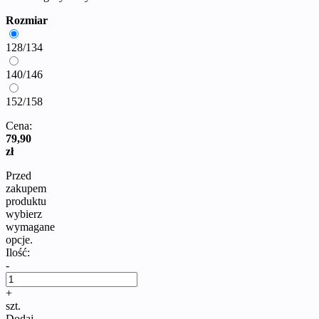
Rozmiar
128/134
140/146
152/158
Cena:
79,90
zł
Przed
zakupem
produktu
wybierz
wymagane
opcje.
Ilość:
-
+
szt.
Dodaj