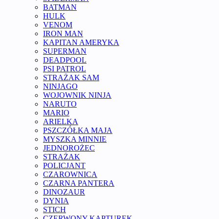
BATMAN
HULK
VENOM
IRON MAN
KAPITAN AMERYKA
SUPERMAN
DEADPOOL
PSI PATROL
STRAŻAK SAM
NINJAGO
WOJOWNIK NINJA
NARUTO
MARIO
ARIELKA
PSZCZÓŁKA MAJA
MYSZKA MINNIE
JEDNOROŻEC
STRAŻAK
POLICJANT
CZAROWNICA
CZARNA PANTERA
DINOZAUR
DYNIA
STICH
CZERWONY KAPTUREK