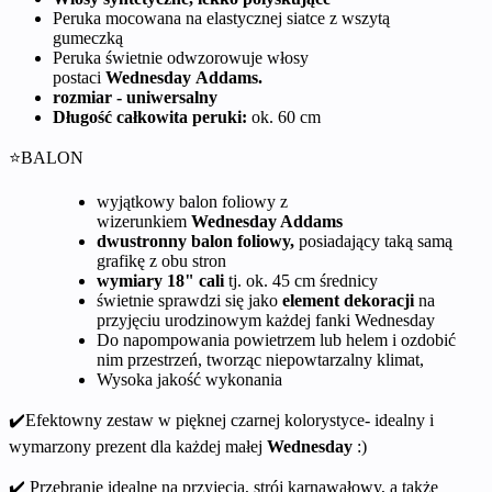
Peruka mocowana na elastycznej siatce z wszytą
gumeczką
Peruka świetnie odwzorowuje włosy
postaci
Wednesday Addams.
rozmiar - uniwersalny
Długość całkowita peruki:
ok. 60 cm
⭐BALON
wyjątkowy balon foliowy z
wizerunkiem
Wednesday Addams
dwustronny balon foliowy,
posiadający taką samą
grafikę z obu stron
wymiary 18" cali
tj. ok. 45 cm średnicy
świetnie sprawdzi się jako
element
dekoracji
na
przyjęciu urodzinowym każdej fanki Wednesday
Do napompowania powietrzem lub helem i ozdobić
nim przestrzeń, tworząc niepowtarzalny klimat,
Wysoka jakość wykonania
✔️Efektowny zestaw w pięknej czarnej kolorystyce- idealny i
wymarzony prezent dla każdej małej
Wednesday
:)
✔️ Przebranie idealne na przyjęcia, strój karnawałowy, a także