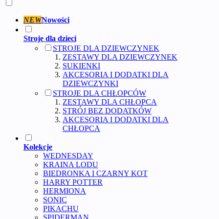
NEW
Nowości
Stroje dla dzieci
STROJE DLA DZIEWCZYNEK
ZESTAWY DLA DZIEWCZYNEK
SUKIENKI
AKCESORIA I DODATKI DLA
DZIEWCZYNKI
STROJE DLA CHŁOPCÓW
ZESTAWY DLA CHŁOPCA
STRÓJ BEZ DODATKÓW
AKCESORIA I DODATKI DLA
CHŁOPCA
Kolekcje
WEDNESDAY
KRAINA LODU
BIEDRONKA I CZARNY KOT
HARRY POTTER
HERMIONA
SONIC
PIKACHU
SPIDERMAN