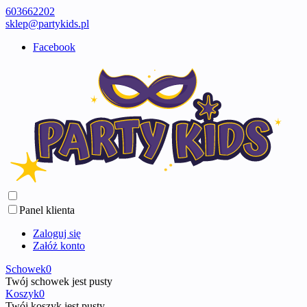
603662202
sklep@partykids.pl
Facebook
Panel klienta
Zaloguj się
Załóż konto
Schowek
0
Twój schowek jest pusty
Koszyk
0
Twój koszyk jest pusty ...