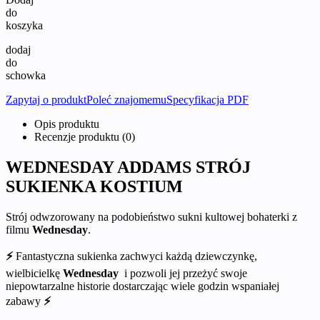
do
koszyka
dodaj
do
schowka
Zapytaj o produkt
Poleć znajomemu
Specyfikacja PDF
Opis produktu
Recenzje produktu (0)
WEDNESDAY ADDAMS STRÓJ
SUKIENKA KOSTIUM
Strój odwzorowany na podobieństwo sukni kultowej bohaterki z
filmu
Wednesday
.
⚡
Fantastyczna sukienka zachwyci każdą dziewczynkę,
wielbicielkę
Wednesday
i pozwoli jej przeżyć swoje
niepowtarzalne historie dostarczając wiele godzin wspaniałej
zabawy
⚡