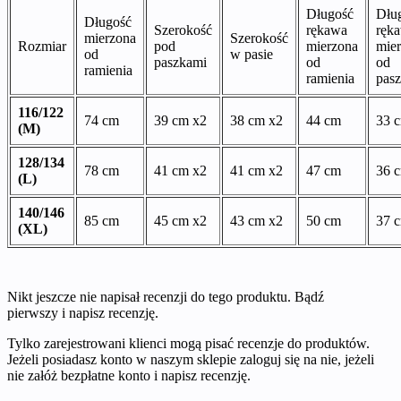
Długość
Dłu
Długość
Szerokość
rękawa
ręk
mierzona
Szerokość
Rozmiar
pod
mierzona
mie
od
w pasie
paszkami
od
od
ramienia
ramienia
pasz
116/122
74 cm
39 cm x2
38 cm x2
44 cm
33 
(M)
128/134
78 cm
41 cm x2
41 cm x2
47 cm
36 
(L)
140/146
85 cm
45 cm x2
43 cm x2
50 cm
37 
(XL)
Nikt jeszcze nie napisał recenzji do tego produktu. Bądź
pierwszy i napisz recenzję.
Tylko zarejestrowani klienci mogą pisać recenzje do produktów.
Jeżeli posiadasz konto w naszym sklepie zaloguj się na nie, jeżeli
nie załóż bezpłatne konto i napisz recenzję.