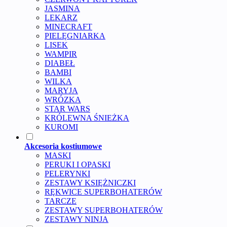
JASMINA
LEKARZ
MINECRAFT
PIELĘGNIARKA
LISEK
WAMPIR
DIABEŁ
BAMBI
WILKA
MARYJA
WRÓZKA
STAR WARS
KRÓLEWNA ŚNIEŻKA
KUROMI
Akcesoria kostiumowe
MASKI
PERUKI I OPASKI
PELERYNKI
ZESTAWY KSIĘŻNICZKI
RĘKWICE SUPERBOHATERÓW
TARCZE
ZESTAWY SUPERBOHATERÓW
ZESTAWY NINJA