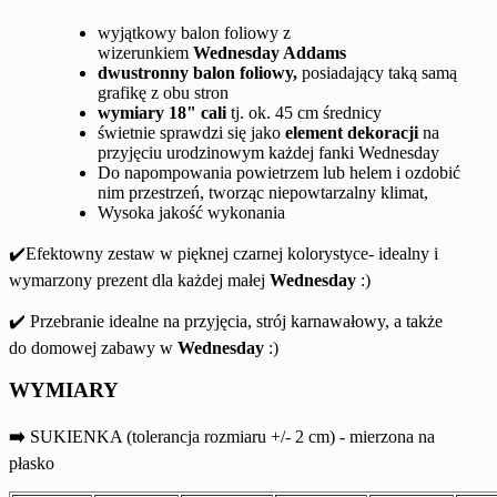
wyjątkowy balon foliowy z
wizerunkiem
Wednesday Addams
dwustronny balon foliowy,
posiadający taką samą
grafikę z obu stron
wymiary 18" cali
tj. ok. 45 cm średnicy
świetnie sprawdzi się jako
element
dekoracji
na
przyjęciu urodzinowym każdej fanki Wednesday
Do napompowania powietrzem lub helem i ozdobić
nim przestrzeń, tworząc niepowtarzalny klimat,
Wysoka jakość wykonania
✔️Efektowny zestaw w pięknej czarnej kolorystyce- idealny i
wymarzony prezent dla każdej małej
Wednesday
:)
✔️ Przebranie idealne na przyjęcia, strój karnawałowy, a także
do domowej zabawy w
Wednesday
:)
WYMIARY
➡️
SUKIENKA (tolerancja rozmiaru +/- 2 cm) - mierzona na
płasko