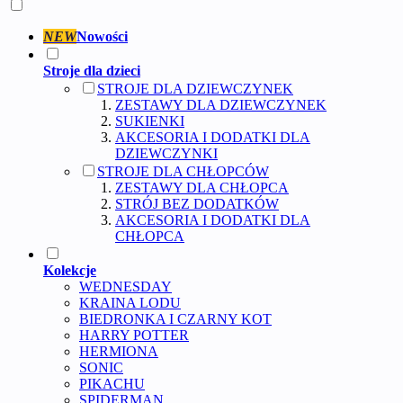
NEW
Nowości
Stroje dla dzieci
STROJE DLA DZIEWCZYNEK
ZESTAWY DLA DZIEWCZYNEK
SUKIENKI
AKCESORIA I DODATKI DLA
DZIEWCZYNKI
STROJE DLA CHŁOPCÓW
ZESTAWY DLA CHŁOPCA
STRÓJ BEZ DODATKÓW
AKCESORIA I DODATKI DLA
CHŁOPCA
Kolekcje
WEDNESDAY
KRAINA LODU
BIEDRONKA I CZARNY KOT
HARRY POTTER
HERMIONA
SONIC
PIKACHU
SPIDERMAN