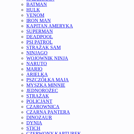
BATMAN
HULK
VENOM
IRON MAN
KAPITAN AMERYKA
SUPERMAN
DEADPOOL
PSI PATROL
STRAŻAK SAM
NINJAGO
WOJOWNIK NINJA
NARUTO
MARIO
ARIELKA
PSZCZÓŁKA MAJA
MYSZKA MINNIE
JEDNOROŻEC
STRAŻAK
POLICJANT
CZAROWNICA
CZARNA PANTERA
DINOZAUR
DYNIA
STICH
CZERWONY KAPTUREK