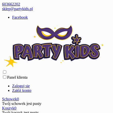
603662202
sklep@partykids.pl
Facebook
Panel klienta
Zaloguj się
Załóż konto
Schowek
0
Twój schowek jest pusty
Koszyk
0
Twój koszyk jest pusty ...