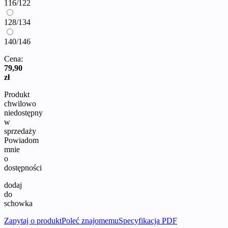
116/122
128/134
140/146
Cena:
79,90
zł
Produkt
chwilowo
niedostępny
w
sprzedaży
Powiadom
mnie
o
dostępności
dodaj
do
schowka
Zapytaj o produkt
Poleć znajomemu
Specyfikacja PDF