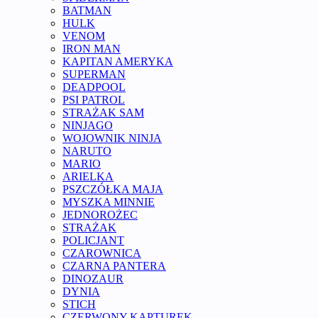
BATMAN
HULK
VENOM
IRON MAN
KAPITAN AMERYKA
SUPERMAN
DEADPOOL
PSI PATROL
STRAŻAK SAM
NINJAGO
WOJOWNIK NINJA
NARUTO
MARIO
ARIELKA
PSZCZÓŁKA MAJA
MYSZKA MINNIE
JEDNOROŻEC
STRAŻAK
POLICJANT
CZAROWNICA
CZARNA PANTERA
DINOZAUR
DYNIA
STICH
CZERWONY KAPTUREK