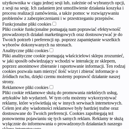
użytkownika w ciągu jednej sesji lub, zależnie od wybranych opcji,
z sesji na sesję. Ich zadaniem jest umożliwienie działania koszyka i
procesu realizacji zamówienia, a także pomoc w rozwiązywaniu
problemów z zabezpieczeniami i w przestrzeganiu przepisów.
Funkcjonalne pliki cookies
Pliki cookie funkcjonalne pomagają nam poprawiać efektywność
prowadzonych działań marketingowych oraz dostosowywać je do
Twoich potrzeb i preferencji np. poprzez zapamiętanie wszelkich
wyborów dokonywanych na stronach.
Analityczne pliki cookies
Pliki analityczne cookie pomagają właścicielowi sklepu zrozumieć,
w jaki sposób odwiedzający wchodzi w interakcję ze sklepem,
poprzez anonimowe zbieranie i raportowanie informacji. Ten rodzaj
cookies pozwala nam mierzyć ilość wizyt i zbierać informacje o
źródłach ruchu, dzięki czemu możemy poprawić działanie naszej
strony.
Reklamowe pliki cookies
Pliki cookie reklamowe służą do promowania niektórych usług,
artykułów lub wydarzeń. W tym celu możemy wykorzystywać
reklamy, które wyświetlają się w innych serwisach internetowych.
Celem jest aby wiadomości reklamowe były bardziej trafne oraz
dostosowane do Twoich preferencji. Cookies zapobiegają też
ponownemu pojawianiu się tych samych reklam. Reklamy te służą
wyłącznie do informowania o prowadzonych działaniach naszego
sklepu internetowego.