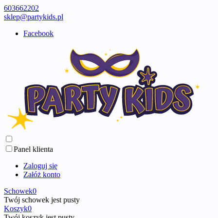
603662202
sklep@partykids.pl
Facebook
Panel klienta
Zaloguj się
Załóż konto
Schowek
0
Twój schowek jest pusty
Koszyk
0
Twój koszyk jest pusty ...