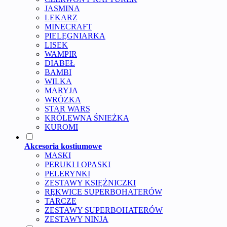
JASMINA
LEKARZ
MINECRAFT
PIELĘGNIARKA
LISEK
WAMPIR
DIABEŁ
BAMBI
WILKA
MARYJA
WRÓZKA
STAR WARS
KRÓLEWNA ŚNIEŻKA
KUROMI
Akcesoria kostiumowe
MASKI
PERUKI I OPASKI
PELERYNKI
ZESTAWY KSIĘŻNICZKI
RĘKWICE SUPERBOHATERÓW
TARCZE
ZESTAWY SUPERBOHATERÓW
ZESTAWY NINJA