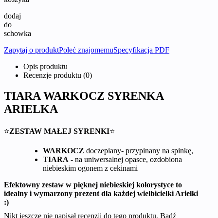
dodaj
do
schowka
Zapytaj o produkt
Poleć znajomemu
Specyfikacja PDF
Opis produktu
Recenzje produktu (0)
TIARA WARKOCZ SYRENKA
ARIELKA
⭐
ZESTAW MAŁEJ SYRENKI
⭐
WARKOCZ
doczepiany- przypinany na spinkę,
TIARA
- na uniwersalnej opasce, ozdobiona
niebieskim ogonem z cekinami
Efektowny zestaw w pięknej niebieskiej kolorystyce to
idealny i wymarzony prezent dla każdej wielbicielki Arielki
:)
Nikt jeszcze nie napisał recenzji do tego produktu. Bądź