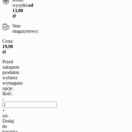
wysyłki:
od
13,00
zł
Stan
magazynowy:
Cena:
19,90
zł
Przed
zakupem
produktu
wybierz
wymagane
opcje.
Ilość:
-
+
szt.
Dodaj
do
koszyka