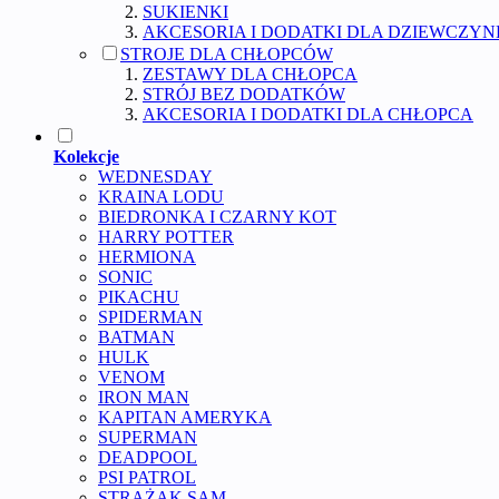
SUKIENKI
AKCESORIA I DODATKI DLA DZIEWCZYN
STROJE DLA CHŁOPCÓW
ZESTAWY DLA CHŁOPCA
STRÓJ BEZ DODATKÓW
AKCESORIA I DODATKI DLA CHŁOPCA
Kolekcje
WEDNESDAY
KRAINA LODU
BIEDRONKA I CZARNY KOT
HARRY POTTER
HERMIONA
SONIC
PIKACHU
SPIDERMAN
BATMAN
HULK
VENOM
IRON MAN
KAPITAN AMERYKA
SUPERMAN
DEADPOOL
PSI PATROL
STRAŻAK SAM