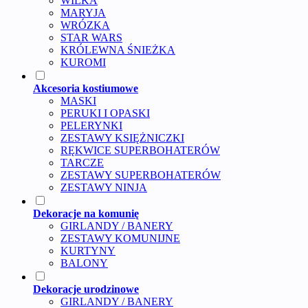
WILKA
MARYJA
WRÓZKA
STAR WARS
KRÓLEWNA ŚNIEŻKA
KUROMI
Akcesoria kostiumowe
MASKI
PERUKI I OPASKI
PELERYNKI
ZESTAWY KSIĘŻNICZKI
RĘKWICE SUPERBOHATERÓW
TARCZE
ZESTAWY SUPERBOHATERÓW
ZESTAWY NINJA
Dekoracje na komunię
GIRLANDY / BANERY
ZESTAWY KOMUNIJNE
KURTYNY
BALONY
Dekoracje urodzinowe
GIRLANDY / BANERY