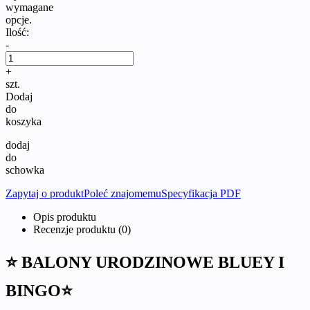
wymagane
opcje.
Ilość:
-
+
szt.
Dodaj
do
koszyka
dodaj
do
schowka
Zapytaj o produkt
Poleć znajomemu
Specyfikacja PDF
Opis produktu
Recenzje produktu (0)
⭐ BALONY URODZINOWE BLUEY I
BINGO⭐