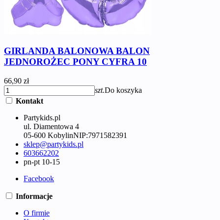
GIRLANDA BALONOWA BALON
JEDNOROŻEC PONY CYFRA 10
66,90 zł
szt.
Do koszyka
Kontakt
Partykids.pl
ul. Diamentowa 4
05-600 Kobylin
NIP:
7971582391
sklep@partykids.pl
603662202
pn-pt 10-15
Facebook
Informacje
O firmie