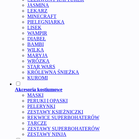
JASMINA
LEKARZ
MINECRAFT
PIELĘGNIARKA
LISEK
WAMPIR
DIABEŁ
BAMBI
WILKA
MARYJA
WRÓZKA
STAR WARS
KRÓLEWNA ŚNIEŻKA
KUROMI
Akcesoria kostiumowe
MASKI
PERUKI I OPASKI
PELERYNKI
ZESTAWY KSIĘŻNICZKI
RĘKWICE SUPERBOHATERÓW
TARCZE
ZESTAWY SUPERBOHATERÓW
ZESTAWY NINJA