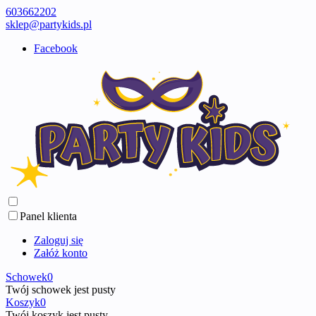
603662202
sklep@partykids.pl
Facebook
Panel klienta
Zaloguj się
Załóż konto
Schowek
0
Twój schowek jest pusty
Koszyk
0
Twój koszyk jest pusty ...