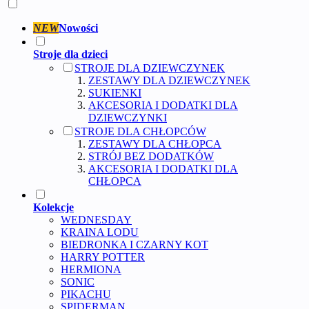
NEW
Nowości
Stroje dla dzieci
STROJE DLA DZIEWCZYNEK
ZESTAWY DLA DZIEWCZYNEK
SUKIENKI
AKCESORIA I DODATKI DLA
DZIEWCZYNKI
STROJE DLA CHŁOPCÓW
ZESTAWY DLA CHŁOPCA
STRÓJ BEZ DODATKÓW
AKCESORIA I DODATKI DLA
CHŁOPCA
Kolekcje
WEDNESDAY
KRAINA LODU
BIEDRONKA I CZARNY KOT
HARRY POTTER
HERMIONA
SONIC
PIKACHU
SPIDERMAN