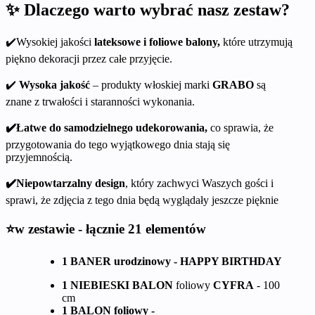
✨ Dlaczego warto wybrać nasz zestaw?
✔️Wysokiej jakości
lateksowe i foliowe balony,
które utrzymują
piękno dekoracji przez całe przyjęcie.
✔️
Wysoka jakość
– produkty włoskiej marki
GRABO
są
znane z trwałości i staranności wykonania.
✔️Łatwe do samodzielnego udekorowania,
co sprawia, że
przygotowania do tego wyjątkowego dnia stają się
przyjemnością.
✔️Niepowtarzalny design
, który zachwyci Waszych gości i
sprawi, że zdjęcia z tego dnia będą wyglądały jeszcze pięknie
⭐w zestawie - łącznie 21 elementów
1 BANER urodzinowy - HAPPY BIRTHDAY
1 NIEBIESKI BALON
foliowy
CYFRA
- 100
cm
1 BALON foliowy -