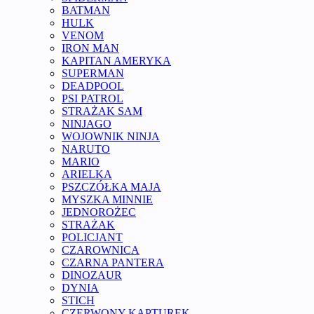
BATMAN
HULK
VENOM
IRON MAN
KAPITAN AMERYKA
SUPERMAN
DEADPOOL
PSI PATROL
STRAŻAK SAM
NINJAGO
WOJOWNIK NINJA
NARUTO
MARIO
ARIELKA
PSZCZÓŁKA MAJA
MYSZKA MINNIE
JEDNOROŻEC
STRAŻAK
POLICJANT
CZAROWNICA
CZARNA PANTERA
DINOZAUR
DYNIA
STICH
CZERWONY KAPTUREK