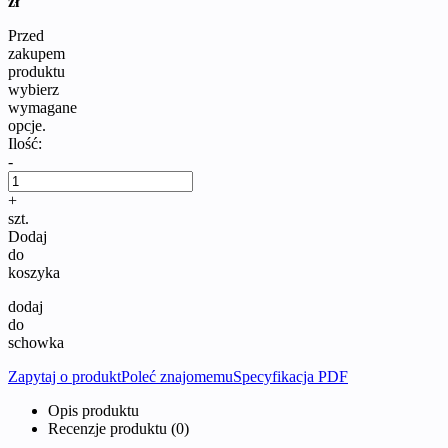
zł
Przed
zakupem
produktu
wybierz
wymagane
opcje.
Ilość:
-
+
szt.
Dodaj
do
koszyka
dodaj
do
schowka
Zapytaj o produkt
Poleć znajomemu
Specyfikacja PDF
Opis produktu
Recenzje produktu (0)