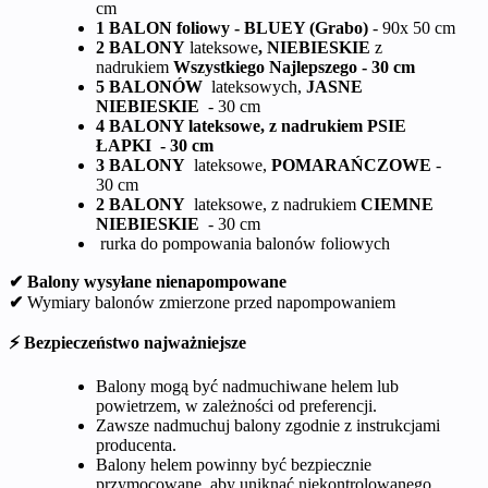
cm
1 BALON foliowy - BLUEY (Grabo)
- 90x 50 cm
2 BALONY
lateksowe
, NIEBIESKIE
z
nadrukiem
Wszystkiego Najlepszego - 30 cm
5 BALONÓW
lateksowych,
JASNE
NIEBIESKIE
- 30 cm
4 BALONY lateksowe, z nadrukiem PSIE
ŁAPKI - 30 cm
3 BALONY
lateksowe,
POMARAŃCZOWE
-
30 cm
2 BALONY
lateksowe, z nadrukiem
CIEMNE
NIEBIESKIE
- 30 cm
rurka do pompowania balonów foliowych
✔ Balony wysyłane nienapompowane
✔
Wymiary balonów zmierzone przed napompowaniem
⚡ Bezpieczeństwo najważniejsze
Balony mogą być nadmuchiwane helem lub
powietrzem, w zależności od preferencji.
Zawsze nadmuchuj balony zgodnie z instrukcjami
producenta.
Balony helem powinny być bezpiecznie
przymocowane, aby uniknąć niekontrolowanego