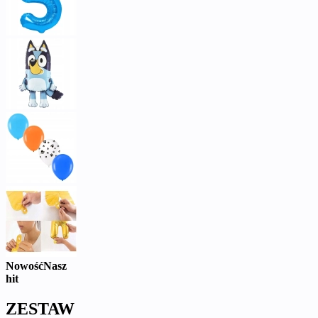
Nowość
Nasz
hit
ZESTAW