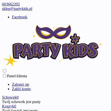
603662202
sklep@partykids.pl
Facebook
Panel klienta
Zaloguj się
Załóż konto
Schowek
0
Twój schowek jest pusty
Koszyk
0
Twój koszyk jest pusty ...