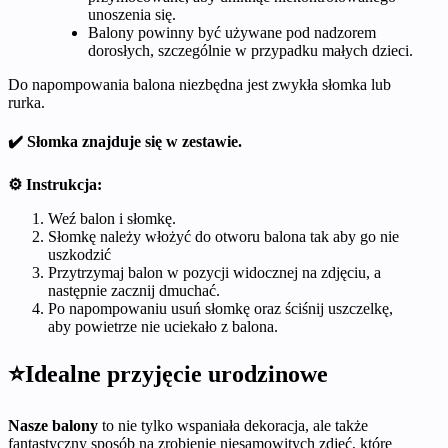
unoszenia się.
Balony powinny być używane pod nadzorem
dorosłych, szczególnie w przypadku małych dzieci.
Do napompowania balona niezbędna jest zwykła słomka lub
rurka.
✔️ Słomka znajduje się w zestawie.
⚙️ Instrukcja:
Weź balon i słomkę.
Słomkę należy włożyć do otworu balona tak aby go nie
uszkodzić
Przytrzymaj balon w pozycji widocznej na zdjęciu, a
następnie zacznij dmuchać.
Po napompowaniu usuń słomkę oraz ściśnij uszczelkę,
aby powietrze nie uciekało z balona.
⭐Idealne przyjęcie urodzinowe
Nasze balony
to nie tylko wspaniała dekoracja, ale także
fantastyczny sposób na zrobienie niesamowitych zdjęć, które