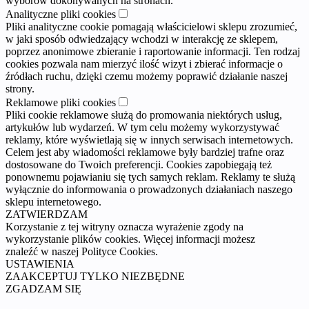
wyborów dokonywanych na stronach.
Analityczne pliki cookies
Pliki analityczne cookie pomagają właścicielowi sklepu zrozumieć,
w jaki sposób odwiedzający wchodzi w interakcję ze sklepem,
poprzez anonimowe zbieranie i raportowanie informacji. Ten rodzaj
cookies pozwala nam mierzyć ilość wizyt i zbierać informacje o
źródłach ruchu, dzięki czemu możemy poprawić działanie naszej
strony.
Reklamowe pliki cookies
Pliki cookie reklamowe służą do promowania niektórych usług,
artykułów lub wydarzeń. W tym celu możemy wykorzystywać
reklamy, które wyświetlają się w innych serwisach internetowych.
Celem jest aby wiadomości reklamowe były bardziej trafne oraz
dostosowane do Twoich preferencji. Cookies zapobiegają też
ponownemu pojawianiu się tych samych reklam. Reklamy te służą
wyłącznie do informowania o prowadzonych działaniach naszego
sklepu internetowego.
ZATWIERDZAM
Korzystanie z tej witryny oznacza wyrażenie zgody na
wykorzystanie plików cookies. Więcej informacji możesz
znaleźć w naszej Polityce Cookies.
USTAWIENIA
ZAAKCEPTUJ TYLKO NIEZBĘDNE
ZGADZAM SIĘ