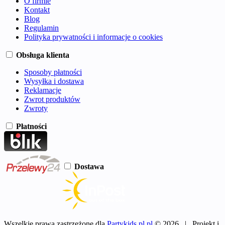
O firmie
Kontakt
Blog
Regulamin
Polityka prywatności i informacje o cookies
Obsługa klienta
Sposoby płatności
Wysyłka i dostawa
Reklamacje
Zwrot produktów
Zwroty
Płatności
Dostawa
Wszelkie prawa zastrzeżone dla
Partykids.pl.pl
© 2026 | Projekt i