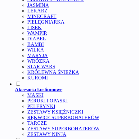
JASMINA
LEKARZ
MINECRAFT
PIELĘGNIARKA
LISEK
WAMPIR
DIABEŁ
BAMBI
WILKA
MARYJA
WRÓZKA
STAR WARS
KRÓLEWNA ŚNIEŻKA
KUROMI
Akcesoria kostiumowe
MASKI
PERUKI I OPASKI
PELERYNKI
ZESTAWY KSIĘŻNICZKI
RĘKWICE SUPERBOHATERÓW
TARCZE
ZESTAWY SUPERBOHATERÓW
ZESTAWY NINJA