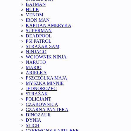
BATMAN
HULK
VENOM
IRON MAN
KAPITAN AMERYKA
SUPERMAN
DEADPOOL
PSI PATROL
STRAŻAK SAM
NINJAGO
WOJOWNIK NINJA
NARUTO
MARIO
ARIELKA
PSZCZÓŁKA MAJA
MYSZKA MINNIE
JEDNOROŻEC
STRAŻAK
POLICJANT
CZAROWNICA
CZARNA PANTERA
DINOZAUR
DYNIA
STICH
CZERWONY KAPTUREK