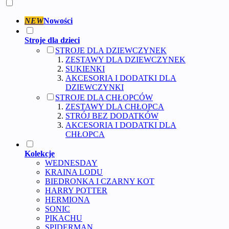
NEW
Nowości
Stroje dla dzieci
STROJE DLA DZIEWCZYNEK
ZESTAWY DLA DZIEWCZYNEK
SUKIENKI
AKCESORIA I DODATKI DLA
DZIEWCZYNKI
STROJE DLA CHŁOPCÓW
ZESTAWY DLA CHŁOPCA
STRÓJ BEZ DODATKÓW
AKCESORIA I DODATKI DLA
CHŁOPCA
Kolekcje
WEDNESDAY
KRAINA LODU
BIEDRONKA I CZARNY KOT
HARRY POTTER
HERMIONA
SONIC
PIKACHU
SPIDERMAN