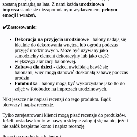
zostaną pamiątką na lata. Z nami każda
urodzinowa
impreza
stanie się niezapomnianym wydarzeniem,
pełnym
emocji i wrażeń,
✔️Zastosowanie:
Dekoracja na przyjęcia urodzinowe
- balony nadają się
idealnie do dekorowania wnętrza lub ogrodu podczas
przyjęć urodzinowych. Może być używany jako
samodzielny element dekoracyjny lub jako część
większego aranżacji balonowej.
Zabawa dla dzieci
- dzieci uwielbiają bawić się
balonami, więc mogą stanowić doskonałą zabawę podczas
urodzin
Fotobudka
- balony mogą być wykorzystane jako tło do
zdjęć w fotobudce na imprezach urodzinowych.
Nikt jeszcze nie napisał recenzji do tego produktu. Bądź
pierwszy i napisz recenzję.
Tylko zarejestrowani klienci mogą pisać recenzje do produktów.
Jeżeli posiadasz konto w naszym sklepie zaloguj się na nie, jeżeli
nie załóż bezpłatne konto i napisz recenzję.
Pozostałe produkty z kategorii