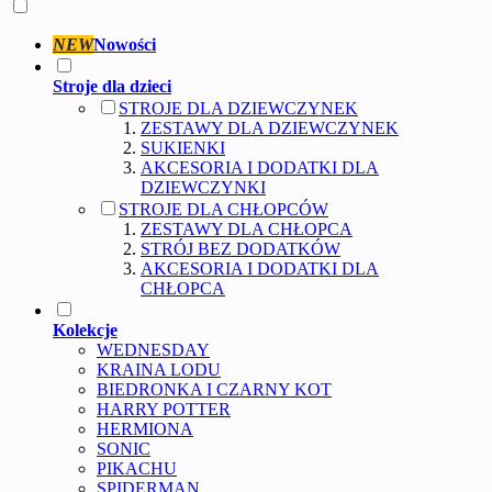
NEW
Nowości
Stroje dla dzieci
STROJE DLA DZIEWCZYNEK
ZESTAWY DLA DZIEWCZYNEK
SUKIENKI
AKCESORIA I DODATKI DLA
DZIEWCZYNKI
STROJE DLA CHŁOPCÓW
ZESTAWY DLA CHŁOPCA
STRÓJ BEZ DODATKÓW
AKCESORIA I DODATKI DLA
CHŁOPCA
Kolekcje
WEDNESDAY
KRAINA LODU
BIEDRONKA I CZARNY KOT
HARRY POTTER
HERMIONA
SONIC
PIKACHU
SPIDERMAN