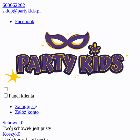
603662202
sklep@partykids.pl
Facebook
Panel klienta
Zaloguj się
Załóż konto
Schowek
0
Twój schowek jest pusty
Koszyk
0
Twój koszyk jest pusty ...