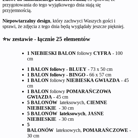
przygotowania do tego wyjątkowego dnia stają się
przyjemnością.
Niepowtarzalny design
, który zachwyci Waszych gości i
sprawi, że zdjęcia z tego dnia będą wyglądały jeszcze piękniej.
⭐w zestawie - łącznie 25 elementów
1 NIEBIESKI BALON
foliowy
CYFRA
- 100
cm
1 BALON foliowy - BLUEY
- 73 x 50 cm
1 BALON foliowy - BINGO -
66 x 57 cm
1 BALON
foliowy
NIEBIESKA GWIAZDA
- 45
cm
1 BALON
foliowy
POMARAŃCZOWA
GWIAZDA
- 45 cm
5 BALONÓW
lateksowych,
CIEMNE
NIEBIESKIE
- 30 cm
5 BALONÓW lateksowych
,
JASNE
NIEBIESKIE
- 30 cm
5
BALONÓW
lateksowych,
POMARAŃCZOWE
-
30 cm