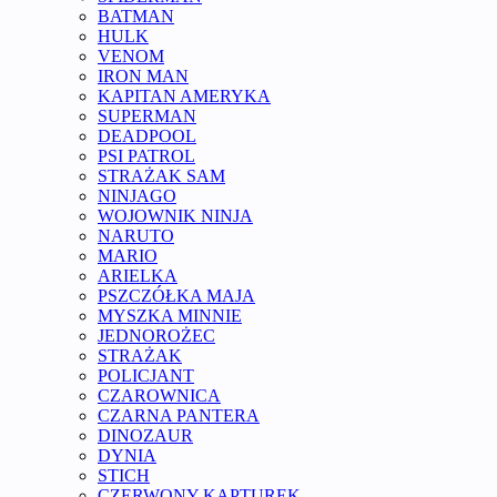
BATMAN
HULK
VENOM
IRON MAN
KAPITAN AMERYKA
SUPERMAN
DEADPOOL
PSI PATROL
STRAŻAK SAM
NINJAGO
WOJOWNIK NINJA
NARUTO
MARIO
ARIELKA
PSZCZÓŁKA MAJA
MYSZKA MINNIE
JEDNOROŻEC
STRAŻAK
POLICJANT
CZAROWNICA
CZARNA PANTERA
DINOZAUR
DYNIA
STICH
CZERWONY KAPTUREK