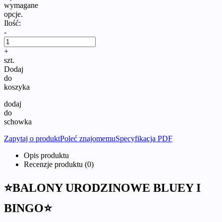
wymagane
opcje.
Ilość:
-
+
szt.
Dodaj
do
koszyka
dodaj
do
schowka
Zapytaj o produkt
Poleć znajomemu
Specyfikacja PDF
Opis produktu
Recenzje produktu (0)
⭐BALONY URODZINOWE BLUEY I
BINGO⭐