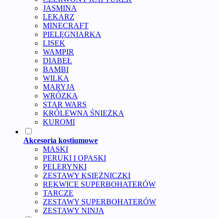
JASMINA
LEKARZ
MINECRAFT
PIELĘGNIARKA
LISEK
WAMPIR
DIABEŁ
BAMBI
WILKA
MARYJA
WRÓZKA
STAR WARS
KRÓLEWNA ŚNIEŻKA
KUROMI
Akcesoria kostiumowe
MASKI
PERUKI I OPASKI
PELERYNKI
ZESTAWY KSIĘŻNICZKI
RĘKWICE SUPERBOHATERÓW
TARCZE
ZESTAWY SUPERBOHATERÓW
ZESTAWY NINJA