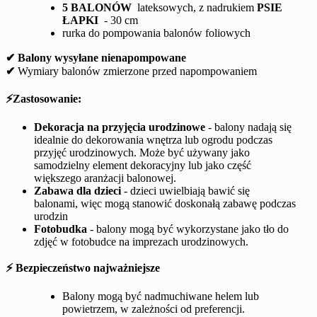
5 BALONÓW
lateksowych, z nadrukiem
PSIE
ŁAPKI
- 30 cm
rurka do pompowania balonów foliowych
✔ Balony wysyłane nienapompowane
✔
Wymiary balonów zmierzone przed napompowaniem
⚡Zastosowanie:
Dekoracja na przyjęcia urodzinowe
- balony nadają się
idealnie do dekorowania wnętrza lub ogrodu podczas
przyjęć urodzinowych. Może być używany jako
samodzielny element dekoracyjny lub jako część
większego aranżacji balonowej.
Zabawa dla dzieci
- dzieci uwielbiają bawić się
balonami, więc mogą stanowić doskonałą zabawę podczas
urodzin
Fotobudka
- balony mogą być wykorzystane jako tło do
zdjęć w fotobudce na imprezach urodzinowych.
⚡ Bezpieczeństwo najważniejsze
Balony mogą być nadmuchiwane helem lub
powietrzem, w zależności od preferencji.