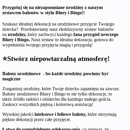
Przygotuj się na niezapomniane urodziny z naszym
zestawem balonów w stylu Bluey i Bingo!!
Szukasz idealnej dekoracji na urodzinowe przyjęcie Twojego
dziecka? Przedstawiamy nasz ekskluzywny zestaw balonów
na
urodziny,
który zachwyci każdego
fana przygód uroczego
Bluey i Bingo.
Nasz zestaw to idealna dekoracja, gotowa do
wypełnienia twojego przyjęcia magią i przygodą!
⭐Stwórz niepowtarzalną atmosferę!
Balony urodzinowe - bo każde urodziny powinny być
magiczne
Zorganizuj urodziny, które Twoje dziecko zapamięta na zawsze.
Balony urodzinowe Bluey i Bingo to nie tylko dekoracje, to
także źródło radości i uśmiechu dla każdego małego gościa.
Zaskocz wszystkich piękną i kolorową aranżacją!
Wysokiej jakości
lateksowe i foliowe balony,
które utrzymują
piękno dekoracji przez całe przyjęcie.
Łatwe do samodzielnego udekorowania,
co sprawia, że