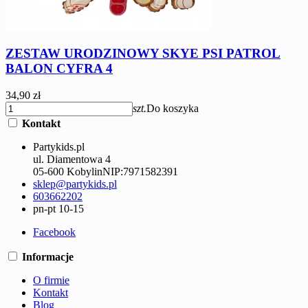
ZESTAW URODZINOWY SKYE PSI PATROL
BALON CYFRA 4
34,90 zł
szt.
Do koszyka
Kontakt
Partykids.pl
ul. Diamentowa 4
05-600 Kobylin
NIP:
7971582391
sklep@partykids.pl
603662202
pn-pt 10-15
Facebook
Informacje
O firmie
Kontakt
Blog