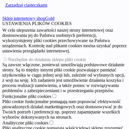
Zarządzaj ciasteczkami
Sklep internetowy shopGold
USTAWIENIA PLIKÓW COOKIES
W celu ulepszenia zawartości naszej strony internetowej oraz
dostosowania jej do Państwa osobistych preferencji,
wykorzystujemy pliki cookies przechowywane na Państwa
urządzeniach. Kontrolę nad plikami cookies można uzyskać poprzez
ustawienia przeglądarki internetowej.
Niezbędne do działania sklepu pliki cookie
Są zawsze włączone, ponieważ umożliwiają podstawowe działanie
strony. Są to między innymi pliki cookie pozwalające pamiętać
użytkownika w ciągu jednej sesji lub, zależnie od wybranych opcji,
z sesji na sesję. Ich zadaniem jest umożliwienie działania koszyka i
procesu realizacji zamówienia, a także pomoc w rozwiązywaniu
problemów z zabezpieczeniami i w przestrzeganiu przepisów.
Funkcjonalne pliki cookies
Pliki cookie funkcjonalne pomagają nam poprawiać efektywność
prowadzonych działań marketingowych oraz dostosowywać je do
Twoich potrzeb i preferencji np. poprzez zapamiętanie wszelkich
wyborów dokonywanych na stronach.
Analityczne pliki cookies
Pliki analityczne cookie pomagają właścicielowi sklepu zrozumieć,