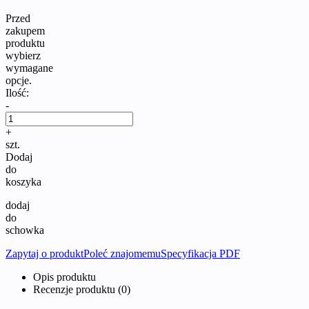
Przed
zakupem
produktu
wybierz
wymagane
opcje.
Ilość:
-
+
szt.
Dodaj
do
koszyka
dodaj
do
schowka
Zapytaj o produkt
Poleć znajomemu
Specyfikacja PDF
Opis produktu
Recenzje produktu (0)