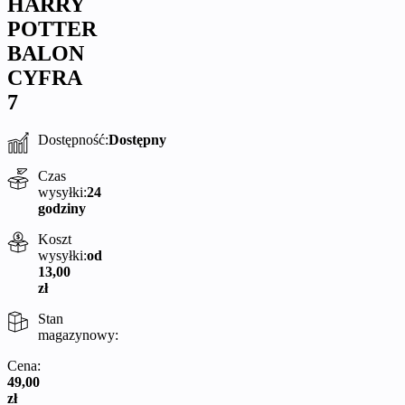
HARRY
POTTER
BALON
CYFRA
7
Dostępność:
Dostępny
Czas
wysyłki:
24
godziny
Koszt
wysyłki:
od
13,00
zł
Stan
magazynowy:
Cena:
49,00
zł