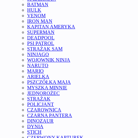
BATMAN
HULK
VENOM
IRON MAN
KAPITAN AMERYKA
SUPERMAN
DEADPOOL
PSI PATROL
STRAŻAK SAM
NINJAGO
WOJOWNIK NINJA
NARUTO
MARIO
ARIELKA
PSZCZÓŁKA MAJA
MYSZKA MINNIE
JEDNOROŻEC
STRAŻAK
POLICJANT
CZAROWNICA
CZARNA PANTERA
DINOZAUR
DYNIA
STICH
CZERWONY KAPTUREK