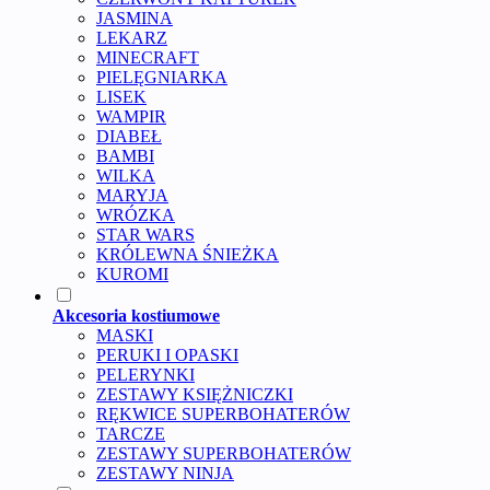
JASMINA
LEKARZ
MINECRAFT
PIELĘGNIARKA
LISEK
WAMPIR
DIABEŁ
BAMBI
WILKA
MARYJA
WRÓZKA
STAR WARS
KRÓLEWNA ŚNIEŻKA
KUROMI
Akcesoria kostiumowe
MASKI
PERUKI I OPASKI
PELERYNKI
ZESTAWY KSIĘŻNICZKI
RĘKWICE SUPERBOHATERÓW
TARCZE
ZESTAWY SUPERBOHATERÓW
ZESTAWY NINJA