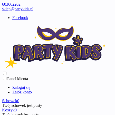
603662202
sklep@partykids.pl
Facebook
Panel klienta
Zaloguj się
Załóż konto
Schowek
0
Twój schowek jest pusty
Koszyk
0
Twój koszyk jest pusty ...