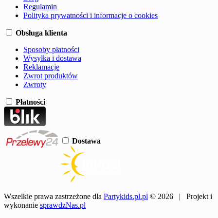
Regulamin
Polityka prywatności i informacje o cookies
Obsługa klienta
Sposoby płatności
Wysyłka i dostawa
Reklamacje
Zwrot produktów
Zwroty
Płatności
Dostawa
Wszelkie prawa zastrzeżone dla
Partykids.pl.pl
© 2026 | Projekt i
wykonanie
sprawdzNas.pl