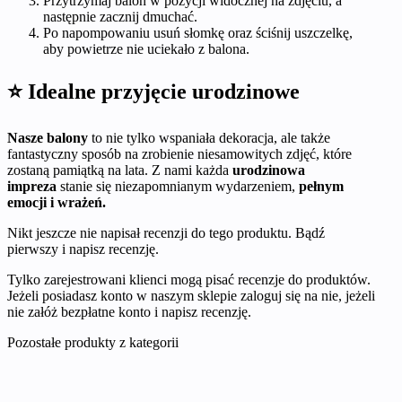
Przytrzymaj balon w pozycji widocznej na zdjęciu, a
następnie zacznij dmuchać.
Po napompowaniu usuń słomkę oraz ściśnij uszczelkę,
aby powietrze nie uciekało z balona.
⭐ Idealne przyjęcie urodzinowe
Nasze balony
to nie tylko wspaniała dekoracja, ale także
fantastyczny sposób na zrobienie niesamowitych zdjęć, które
zostaną pamiątką na lata. Z nami każda
urodzinowa
impreza
stanie się niezapomnianym wydarzeniem,
pełnym
emocji i wrażeń.
Nikt jeszcze nie napisał recenzji do tego produktu. Bądź
pierwszy i napisz recenzję.
Tylko zarejestrowani klienci mogą pisać recenzje do produktów.
Jeżeli posiadasz konto w naszym sklepie zaloguj się na nie, jeżeli
nie załóż bezpłatne konto i napisz recenzję.
Pozostałe produkty z kategorii