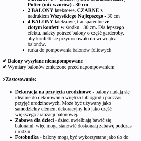
Potter (mix wzorów) - 30 cm
2 BALONY
lateksowe,
CZARNE
z
nadrukiem
Wszystkiego Najlepszego
- 30 cm
4 BALONY
lateksowe, transparentne
ze
złotym
konfett
i w środku - 30 cm. Dla lepszego
efektu, należy potrzeć balony o część garderoby,
aby konfetti się przymocowało do wewnątrz
balonów.
rurka do pompowania balonów foliowych
✔ Balony wysyłane nienapompowane
✔
Wymiary balonów zmierzone przed napompowaniem
⚡Zastosowanie:
Dekoracja na przyjęcia urodzinowe
- balony nadają się
idealnie do dekorowania wnętrza lub ogrodu podczas
przyjęć urodzinowych. Może być używany jako
samodzielny element dekoracyjny lub jako część
większego aranżacji balonowej.
Zabawa dla dzieci
- dzieci uwielbiają bawić się
balonami, więc mogą stanowić doskonałą zabawę podczas
urodzin
Fotobudka
- balony mogą być wykorzystane jako tło do