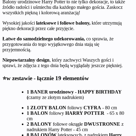
Balony urodzinowe Harry Potter to nie tylko dekoracje, to także
źródło radości i uśmiechu dla każdego małego gościa. Zaskocz
wszystkich piękną i kolorową aranżacją!
Wysokiej jakości
lateksowe i foliowe balony,
które utrzymują
piękno dekoracji przez całe przyjęcie.
Łatwe do samodzielnego udekorowania,
co sprawia, że
przygotowania do tego wyjątkowego dnia stają się
przyjemnością.
Niepowtarzalny design
, który zachwyci Waszych gości i
sprawi, że zdjęcia z tego dnia będą wyglądały jeszcze piękniej.
⭐w zestawie - łącznie 19 elementów
1 BANER urodzinowy - HAPPY BIRTHDAY
(
czarny ze złotym nadrukiem)
1 ZŁOTY BALON
foliowy
CYFRA
- 80 cm
1 BALON
foliowy
HARRY POTTER
- 65 x 80
cm
2 BALONY
foliowe okrągłe
DWUSTRONNE
z
nadrukiem Harry Potter - 45 cm
8 BALONÓW
lateksowych
,
z nadrukiem
Harry