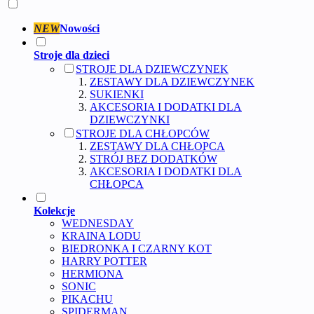
NEW
Nowości
Stroje dla dzieci
STROJE DLA DZIEWCZYNEK
ZESTAWY DLA DZIEWCZYNEK
SUKIENKI
AKCESORIA I DODATKI DLA
DZIEWCZYNKI
STROJE DLA CHŁOPCÓW
ZESTAWY DLA CHŁOPCA
STRÓJ BEZ DODATKÓW
AKCESORIA I DODATKI DLA
CHŁOPCA
Kolekcje
WEDNESDAY
KRAINA LODU
BIEDRONKA I CZARNY KOT
HARRY POTTER
HERMIONA
SONIC
PIKACHU
SPIDERMAN