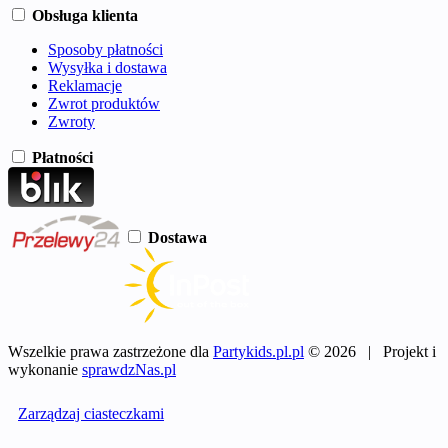
Obsługa klienta
Sposoby płatności
Wysyłka i dostawa
Reklamacje
Zwrot produktów
Zwroty
Płatności
Dostawa
Wszelkie prawa zastrzeżone dla
Partykids.pl.pl
© 2026 | Projekt i
wykonanie
sprawdzNas.pl
Zarządzaj ciasteczkami