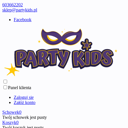
603662202
sklep@partykids.pl
Facebook
Panel klienta
Zaloguj się
Załóż konto
Schowek
0
Twój schowek jest pusty
Koszyk
0
Twój koszyk jest pusty ...