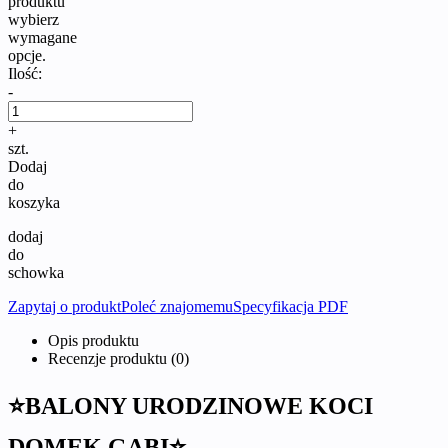
produktu
wybierz
wymagane
opcje.
Ilość:
-
+
szt.
Dodaj
do
koszyka
dodaj
do
schowka
Zapytaj o produkt
Poleć znajomemu
Specyfikacja PDF
Opis produktu
Recenzje produktu (0)
⭐BALONY URODZINOWE KOCI
DOMEK GABI⭐