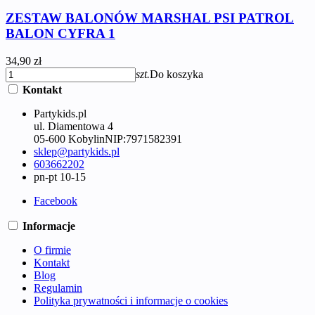
ZESTAW BALONÓW MARSHAL PSI PATROL
BALON CYFRA 1
34,90 zł
szt.
Do koszyka
Kontakt
Partykids.pl
ul. Diamentowa 4
05-600 Kobylin
NIP:
7971582391
sklep@partykids.pl
603662202
pn-pt 10-15
Facebook
Informacje
O firmie
Kontakt
Blog
Regulamin
Polityka prywatności i informacje o cookies