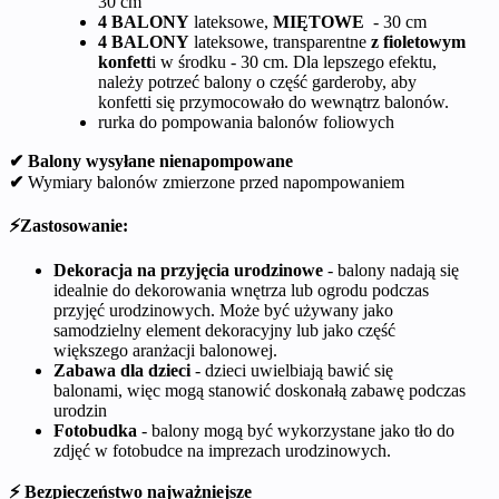
30 cm
4 BALONY
lateksowe,
MIĘTOWE
- 30 cm
4 BALONY
lateksowe, transparentne
z fioletowym
konfett
i w środku - 30 cm. Dla lepszego efektu,
należy potrzeć balony o część garderoby, aby
konfetti się przymocowało do wewnątrz balonów.
rurka do pompowania balonów foliowych
✔ Balony wysyłane nienapompowane
✔
Wymiary balonów zmierzone przed napompowaniem
⚡Zastosowanie:
Dekoracja na przyjęcia urodzinowe
- balony nadają się
idealnie do dekorowania wnętrza lub ogrodu podczas
przyjęć urodzinowych. Może być używany jako
samodzielny element dekoracyjny lub jako część
większego aranżacji balonowej.
Zabawa dla dzieci
- dzieci uwielbiają bawić się
balonami, więc mogą stanowić doskonałą zabawę podczas
urodzin
Fotobudka
- balony mogą być wykorzystane jako tło do
zdjęć w fotobudce na imprezach urodzinowych.
⚡ Bezpieczeństwo najważniejsze