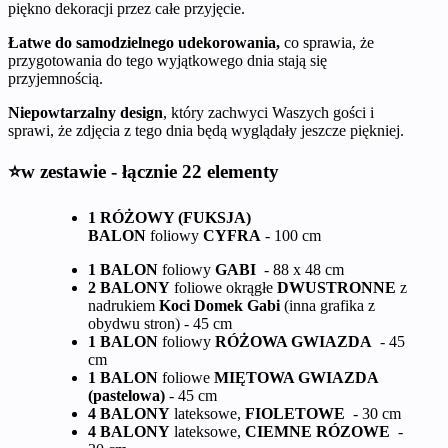
piękno dekoracji przez całe przyjęcie.
Łatwe do samodzielnego udekorowania,
co sprawia, że
przygotowania do tego wyjątkowego dnia stają się
przyjemnością.
Niepowtarzalny design
, który zachwyci Waszych gości i
sprawi, że zdjęcia z tego dnia będą wyglądały jeszcze piękniej.
⭐w zestawie - łącznie 22 elementy
1 RÓŻOWY (FUKSJA)
BALON
foliowy
CYFRA
- 100 cm
1 BALON
foliowy
GABI
- 88 x 48 cm
2 BALONY
foliowe okrągłe
DWUSTRONNE
z
nadrukiem
Koci Domek Gabi
(inna grafika z
obydwu stron) - 45 cm
1 BALON
foliowy
RÓŻOWA GWIAZDA
- 45
cm
1 BALON
foliowe
MIĘTOWA GWIAZDA
(pastelowa)
- 45 cm
4 BALONY
lateksowe,
FIOLETOWE
- 30 cm
4 BALONY
lateksowe,
CIEMNE RÓZOWE
-