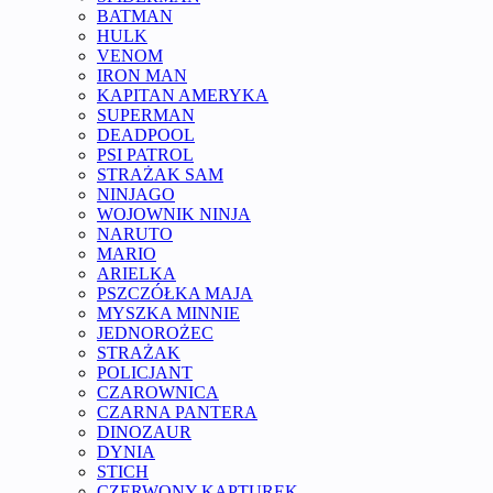
BATMAN
HULK
VENOM
IRON MAN
KAPITAN AMERYKA
SUPERMAN
DEADPOOL
PSI PATROL
STRAŻAK SAM
NINJAGO
WOJOWNIK NINJA
NARUTO
MARIO
ARIELKA
PSZCZÓŁKA MAJA
MYSZKA MINNIE
JEDNOROŻEC
STRAŻAK
POLICJANT
CZAROWNICA
CZARNA PANTERA
DINOZAUR
DYNIA
STICH
CZERWONY KAPTUREK