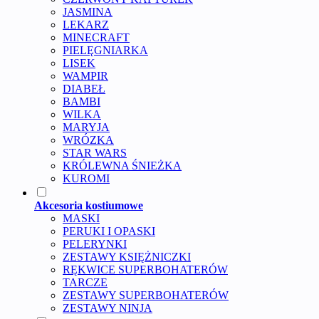
JASMINA
LEKARZ
MINECRAFT
PIELĘGNIARKA
LISEK
WAMPIR
DIABEŁ
BAMBI
WILKA
MARYJA
WRÓZKA
STAR WARS
KRÓLEWNA ŚNIEŻKA
KUROMI
Akcesoria kostiumowe
MASKI
PERUKI I OPASKI
PELERYNKI
ZESTAWY KSIĘŻNICZKI
RĘKWICE SUPERBOHATERÓW
TARCZE
ZESTAWY SUPERBOHATERÓW
ZESTAWY NINJA