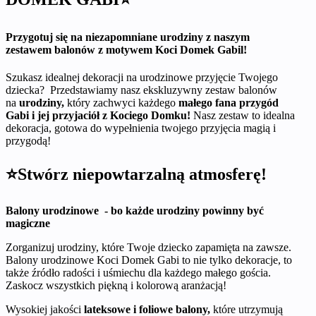
Przygotuj się na niezapomniane urodziny z naszym
zestawem balonów z motywem Koci Domek Gabil!
Szukasz idealnej dekoracji na urodzinowe przyjęcie Twojego
dziecka? Przedstawiamy nasz ekskluzywny zestaw balonów
na
urodziny,
który zachwyci każdego
małego fana przygód
Gabi i jej przyjaciół z Kociego Domku!
Nasz zestaw to idealna
dekoracja, gotowa do wypełnienia twojego przyjęcia magią i
przygodą!
⭐Stwórz niepowtarzalną atmosferę!
Balony urodzinowe - bo każde urodziny powinny być
magiczne
Zorganizuj urodziny, które Twoje dziecko zapamięta na zawsze.
Balony urodzinowe Koci Domek Gabi to nie tylko dekoracje, to
także źródło radości i uśmiechu dla każdego małego gościa.
Zaskocz wszystkich piękną i kolorową aranżacją!
Wysokiej jakości
lateksowe i foliowe balony,
które utrzymują