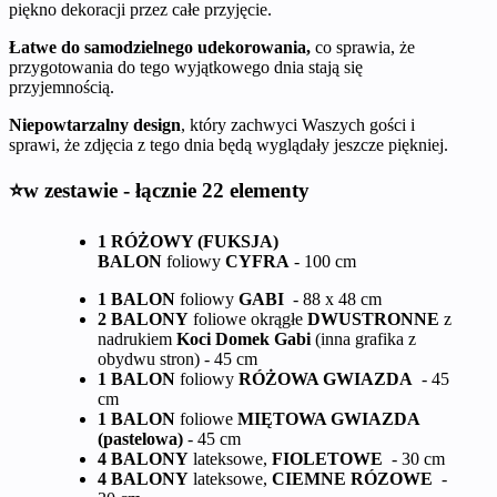
piękno dekoracji przez całe przyjęcie.
Łatwe do samodzielnego udekorowania,
co sprawia, że
przygotowania do tego wyjątkowego dnia stają się
przyjemnością.
Niepowtarzalny design
, który zachwyci Waszych gości i
sprawi, że zdjęcia z tego dnia będą wyglądały jeszcze piękniej.
⭐w zestawie - łącznie 22 elementy
1 RÓŻOWY (FUKSJA)
BALON
foliowy
CYFRA
- 100 cm
1 BALON
foliowy
GABI
- 88 x 48 cm
2 BALONY
foliowe okrągłe
DWUSTRONNE
z
nadrukiem
Koci Domek Gabi
(inna grafika z
obydwu stron) - 45 cm
1 BALON
foliowy
RÓŻOWA GWIAZDA
- 45
cm
1 BALON
foliowe
MIĘTOWA GWIAZDA
(pastelowa)
- 45 cm
4 BALONY
lateksowe,
FIOLETOWE
- 30 cm
4 BALONY
lateksowe,
CIEMNE RÓZOWE
-