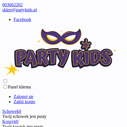
603662202
sklep@partykids.pl
Facebook
Panel klienta
Zaloguj się
Załóż konto
Schowek
0
Twój schowek jest pusty
Koszyk
0
Twój koszyk jest pusty ...