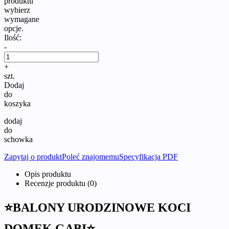
produktu
wybierz
wymagane
opcje.
Ilość:
-
+
szt.
Dodaj
do
koszyka
dodaj
do
schowka
Zapytaj o produkt
Poleć znajomemu
Specyfikacja PDF
Opis produktu
Recenzje produktu (0)
⭐BALONY URODZINOWE KOCI
DOMEK GABI⭐