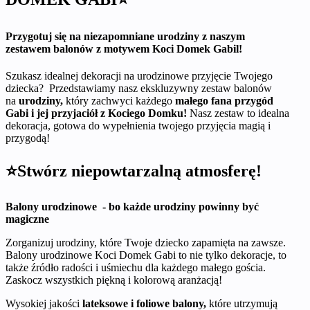
Przygotuj się na niezapomniane urodziny z naszym
zestawem balonów z motywem Koci Domek Gabil!
Szukasz idealnej dekoracji na urodzinowe przyjęcie Twojego
dziecka? Przedstawiamy nasz ekskluzywny zestaw balonów
na
urodziny,
który zachwyci każdego
małego fana przygód
Gabi i jej przyjaciół z Kociego Domku!
Nasz zestaw to idealna
dekoracja, gotowa do wypełnienia twojego przyjęcia magią i
przygodą!
⭐Stwórz niepowtarzalną atmosferę!
Balony urodzinowe - bo każde urodziny powinny być
magiczne
Zorganizuj urodziny, które Twoje dziecko zapamięta na zawsze.
Balony urodzinowe Koci Domek Gabi to nie tylko dekoracje, to
także źródło radości i uśmiechu dla każdego małego gościa.
Zaskocz wszystkich piękną i kolorową aranżacją!
Wysokiej jakości
lateksowe i foliowe balony,
które utrzymują