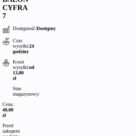
CYFRA
7
Dostępność:
Dostępny
Czas
wysyłki:
24
godziny
Koszt
wysyłki:
od
13,00
zł
Stan
magazynowy:
Cena:
40,00
zł
Przed
zakupem