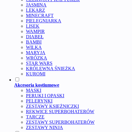
JASMINA
LEKARZ
MINECRAFT
PIELĘGNIARKA
LISEK
WAMPIR
DIABEŁ
BAMBI
WILKA
MARYJA
WRÓZKA
STAR WARS
KRÓLEWNA ŚNIEŻKA
KUROMI
Akcesoria kostiumowe
MASKI
PERUKI I OPASKI
PELERYNKI
ZESTAWY KSIĘŻNICZKI
RĘKWICE SUPERBOHATERÓW
TARCZE
ZESTAWY SUPERBOHATERÓW
ZESTAWY NINJA