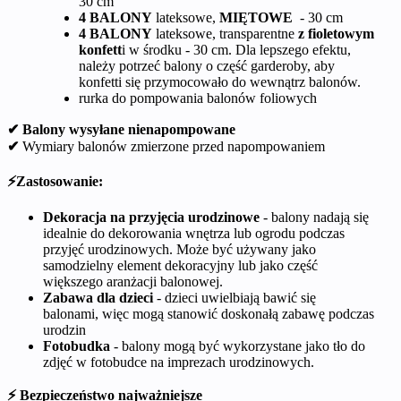
30 cm
4 BALONY
lateksowe,
MIĘTOWE
- 30 cm
4 BALONY
lateksowe, transparentne
z fioletowym
konfett
i w środku - 30 cm. Dla lepszego efektu,
należy potrzeć balony o część garderoby, aby
konfetti się przymocowało do wewnątrz balonów.
rurka do pompowania balonów foliowych
✔ Balony wysyłane nienapompowane
✔
Wymiary balonów zmierzone przed napompowaniem
⚡Zastosowanie:
Dekoracja na przyjęcia urodzinowe
- balony nadają się
idealnie do dekorowania wnętrza lub ogrodu podczas
przyjęć urodzinowych. Może być używany jako
samodzielny element dekoracyjny lub jako część
większego aranżacji balonowej.
Zabawa dla dzieci
- dzieci uwielbiają bawić się
balonami, więc mogą stanowić doskonałą zabawę podczas
urodzin
Fotobudka
- balony mogą być wykorzystane jako tło do
zdjęć w fotobudce na imprezach urodzinowych.
⚡ Bezpieczeństwo najważniejsze