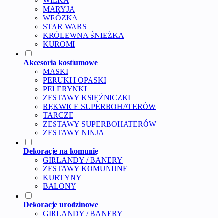
WILKA
MARYJA
WRÓZKA
STAR WARS
KRÓLEWNA ŚNIEŻKA
KUROMI
Akcesoria kostiumowe
MASKI
PERUKI I OPASKI
PELERYNKI
ZESTAWY KSIĘŻNICZKI
RĘKWICE SUPERBOHATERÓW
TARCZE
ZESTAWY SUPERBOHATERÓW
ZESTAWY NINJA
Dekoracje na komunię
GIRLANDY / BANERY
ZESTAWY KOMUNIJNE
KURTYNY
BALONY
Dekoracje urodzinowe
GIRLANDY / BANERY