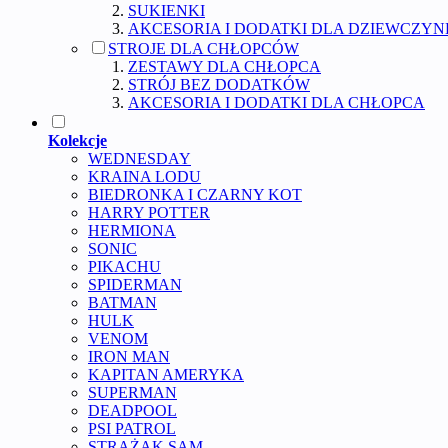
SUKIENKI
AKCESORIA I DODATKI DLA DZIEWCZYN
STROJE DLA CHŁOPCÓW
ZESTAWY DLA CHŁOPCA
STRÓJ BEZ DODATKÓW
AKCESORIA I DODATKI DLA CHŁOPCA
Kolekcje
WEDNESDAY
KRAINA LODU
BIEDRONKA I CZARNY KOT
HARRY POTTER
HERMIONA
SONIC
PIKACHU
SPIDERMAN
BATMAN
HULK
VENOM
IRON MAN
KAPITAN AMERYKA
SUPERMAN
DEADPOOL
PSI PATROL
STRAŻAK SAM