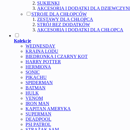
SUKIENKI
AKCESORIA I DODATKI DLA DZIEWCZYN
STROJE DLA CHŁOPCÓW
ZESTAWY DLA CHŁOPCA
STRÓJ BEZ DODATKÓW
AKCESORIA I DODATKI DLA CHŁOPCA
Kolekcje
WEDNESDAY
KRAINA LODU
BIEDRONKA I CZARNY KOT
HARRY POTTER
HERMIONA
SONIC
PIKACHU
SPIDERMAN
BATMAN
HULK
VENOM
IRON MAN
KAPITAN AMERYKA
SUPERMAN
DEADPOOL
PSI PATROL
STRAŻAK SAM