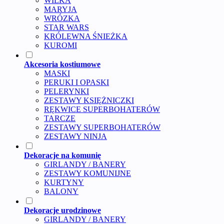
WILKA
MARYJA
WRÓZKA
STAR WARS
KRÓLEWNA ŚNIEŻKA
KUROMI
Akcesoria kostiumowe
MASKI
PERUKI I OPASKI
PELERYNKI
ZESTAWY KSIĘŻNICZKI
RĘKWICE SUPERBOHATERÓW
TARCZE
ZESTAWY SUPERBOHATERÓW
ZESTAWY NINJA
Dekoracje na komunię
GIRLANDY / BANERY
ZESTAWY KOMUNIJNE
KURTYNY
BALONY
Dekoracje urodzinowe
GIRLANDY / BANERY