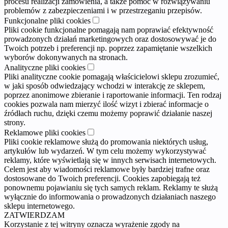
procesu realizacji zamówienia, a także pomoc w rozwiązywaniu
problemów z zabezpieczeniami i w przestrzeganiu przepisów.
Funkcjonalne pliki cookies
Pliki cookie funkcjonalne pomagają nam poprawiać efektywność
prowadzonych działań marketingowych oraz dostosowywać je do
Twoich potrzeb i preferencji np. poprzez zapamiętanie wszelkich
wyborów dokonywanych na stronach.
Analityczne pliki cookies
Pliki analityczne cookie pomagają właścicielowi sklepu zrozumieć,
w jaki sposób odwiedzający wchodzi w interakcję ze sklepem,
poprzez anonimowe zbieranie i raportowanie informacji. Ten rodzaj
cookies pozwala nam mierzyć ilość wizyt i zbierać informacje o
źródłach ruchu, dzięki czemu możemy poprawić działanie naszej
strony.
Reklamowe pliki cookies
Pliki cookie reklamowe służą do promowania niektórych usług,
artykułów lub wydarzeń. W tym celu możemy wykorzystywać
reklamy, które wyświetlają się w innych serwisach internetowych.
Celem jest aby wiadomości reklamowe były bardziej trafne oraz
dostosowane do Twoich preferencji. Cookies zapobiegają też
ponownemu pojawianiu się tych samych reklam. Reklamy te służą
wyłącznie do informowania o prowadzonych działaniach naszego
sklepu internetowego.
ZATWIERDZAM
Korzystanie z tej witryny oznacza wyrażenie zgody na