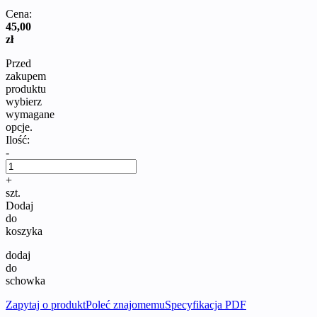
Cena:
45,00
zł
Przed
zakupem
produktu
wybierz
wymagane
opcje.
Ilość:
-
+
szt.
Dodaj
do
koszyka
dodaj
do
schowka
Zapytaj o produkt
Poleć znajomemu
Specyfikacja PDF