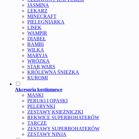
JASMINA
LEKARZ
MINECRAFT
PIELĘGNIARKA
LISEK
WAMPIR
DIABEŁ
BAMBI
WILKA
MARYJA
WRÓZKA
STAR WARS
KRÓLEWNA ŚNIEŻKA
KUROMI
Akcesoria kostiumowe
MASKI
PERUKI I OPASKI
PELERYNKI
ZESTAWY KSIĘŻNICZKI
RĘKWICE SUPERBOHATERÓW
TARCZE
ZESTAWY SUPERBOHATERÓW
ZESTAWY NINJA