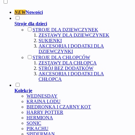
NEW
Nowości
Stroje dla dzieci
STROJE DLA DZIEWCZYNEK
ZESTAWY DLA DZIEWCZYNEK
SUKIENKI
AKCESORIA I DODATKI DLA
DZIEWCZYNKI
STROJE DLA CHŁOPCÓW
ZESTAWY DLA CHŁOPCA
STRÓJ BEZ DODATKÓW
AKCESORIA I DODATKI DLA
CHŁOPCA
Kolekcje
WEDNESDAY
KRAINA LODU
BIEDRONKA I CZARNY KOT
HARRY POTTER
HERMIONA
SONIC
PIKACHU
SPIDERMAN