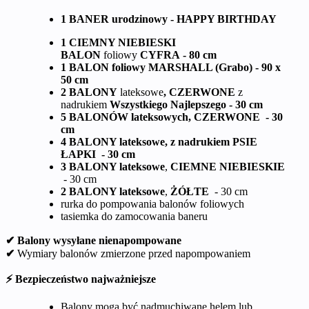
1 BANER urodzinowy - HAPPY BIRTHDAY
1 CIEMNY NIEBIESKI
BALON
foliowy
CYFRA - 80 cm
1 BALON foliowy MARSHALL (Grabo) - 90 x
50 cm
2 BALONY
lateksowe
, CZERWONE
z
nadrukiem
Wszystkiego Najlepszego - 30 cm
5 BALONÓW lateksowych, CZERWONE - 30
cm
4 BALONY lateksowe, z nadrukiem PSIE
ŁAPKI - 30 cm
3 BALONY lateksowe
,
CIEMNE NIEBIESKIE
- 30 cm
2 BALONY lateksowe
,
ŻÓŁTE
- 30 cm
rurka do pompowania balonów foliowych
tasiemka do zamocowania baneru
✔ Balony wysyłane nienapompowane
✔
Wymiary balonów zmierzone przed napompowaniem
⚡ Bezpieczeństwo najważniejsze
Balony mogą być nadmuchiwane helem lub