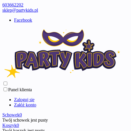
603662202
sklep@partykids.pl
Facebook
Panel klienta
Zaloguj się
Załóż konto
Schowek
0
Twój schowek jest pusty
Koszyk
0
Twój koszyk jest pusty ...