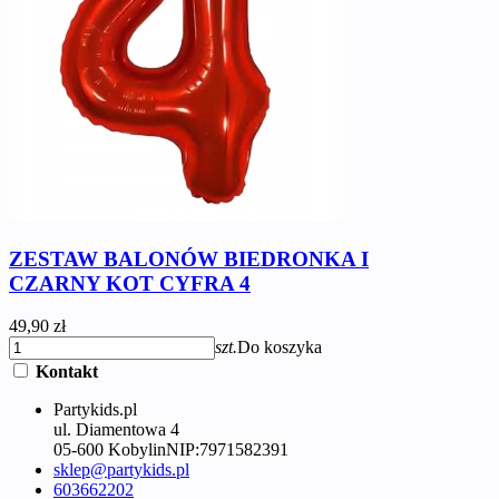
ZESTAW BALONÓW BIEDRONKA I
CZARNY KOT CYFRA 4
49,90 zł
szt.
Do koszyka
Kontakt
Partykids.pl
ul. Diamentowa 4
05-600 Kobylin
NIP:
7971582391
sklep@partykids.pl
603662202