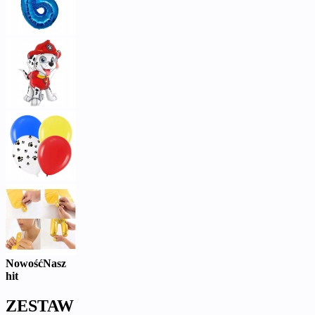
Nowość
Nasz
hit
ZESTAW