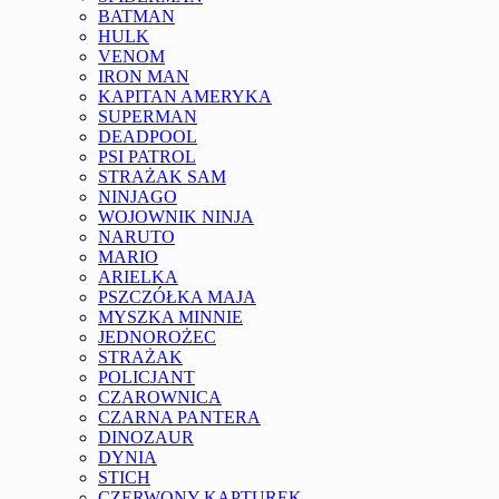
BATMAN
HULK
VENOM
IRON MAN
KAPITAN AMERYKA
SUPERMAN
DEADPOOL
PSI PATROL
STRAŻAK SAM
NINJAGO
WOJOWNIK NINJA
NARUTO
MARIO
ARIELKA
PSZCZÓŁKA MAJA
MYSZKA MINNIE
JEDNOROŻEC
STRAŻAK
POLICJANT
CZAROWNICA
CZARNA PANTERA
DINOZAUR
DYNIA
STICH
CZERWONY KAPTUREK