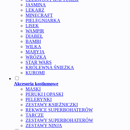
JASMINA
LEKARZ
MINECRAFT
PIELĘGNIARKA
LISEK
WAMPIR
DIABEŁ
BAMBI
WILKA
MARYJA
WRÓZKA
STAR WARS
KRÓLEWNA ŚNIEŻKA
KUROMI
Akcesoria kostiumowe
MASKI
PERUKI I OPASKI
PELERYNKI
ZESTAWY KSIĘŻNICZKI
RĘKWICE SUPERBOHATERÓW
TARCZE
ZESTAWY SUPERBOHATERÓW
ZESTAWY NINJA