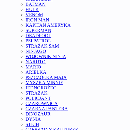
BATMAN
HULK
VENOM
IRON MAN
KAPITAN AMERYKA
SUPERMAN
DEADPOOL
PSI PATROL
STRAŻAK SAM
NINJAGO
WOJOWNIK NINJA
NARUTO
MARIO
ARIELKA
PSZCZÓŁKA MAJA
MYSZKA MINNIE
JEDNOROŻEC
STRAŻAK
POLICJANT
CZAROWNICA
CZARNA PANTERA
DINOZAUR
DYNIA
STICH
CZERWONY KAPTUREK