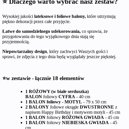
⭐ Dlaczego warto wybrać nasz zestaw?
Wysokiej jakości
lateksowe i foliowe balony,
które utrzymują
piękno dekoracji przez całe przyjęcie.
Łatwe do samodzielnego udekorowania,
co sprawia, że
przygotowania do tego wyjątkowego dnia stają się
przyjemnością.
Niepowtarzalny design
, który zachwyci Waszych gości i
sprawi, że zdjęcia z tego dnia będą wyglądały jeszcze piękniej.
⭐w zestawie - łącznie 18 elementów
1 RÓŻOWY (w białe serduszka)
BALON
foliowy
CYFRA
- 40 cm
1 BALON foliowy - MOTYL
- 79 x 50 cm
2 BALONY
foliowe okrągłe
DWUSTRONNE
z
napisem Happy Birthday i motywem motyli - 45 cm
1 BALON
foliowy
RÓŻOWA GWIADA
- 45 cm
1 BALON
foliowy
NIEBIESKA GWIADA
- 45
cm