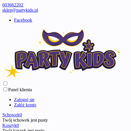
603662202
sklep@partykids.pl
Facebook
Panel klienta
Zaloguj się
Załóż konto
Schowek
0
Twój schowek jest pusty
Koszyk
0
Twój koszyk jest pusty ...