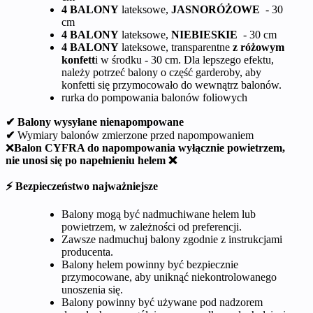
4 BALONY
lateksowe,
JASNORÓŻOWE
- 30
cm
4 BALONY
lateksowe,
NIEBIESKIE
- 30 cm
4 BALONY
lateksowe, transparentne
z różowym
konfett
i w środku - 30 cm. Dla lepszego efektu,
należy potrzeć balony o część garderoby, aby
konfetti się przymocowało do wewnątrz balonów.
rurka do pompowania balonów foliowych
✔ Balony wysyłane nienapompowane
✔
Wymiary balonów zmierzone przed napompowaniem
❌
Balon CYFRA do napompowania wyłącznie powietrzem,
nie unosi się po napełnieniu helem ❌
⚡ Bezpieczeństwo najważniejsze
Balony mogą być nadmuchiwane helem lub
powietrzem, w zależności od preferencji.
Zawsze nadmuchuj balony zgodnie z instrukcjami
producenta.
Balony helem powinny być bezpiecznie
przymocowane, aby uniknąć niekontrolowanego
unoszenia się.
Balony powinny być używane pod nadzorem