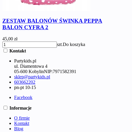
ZESTAW BALONÓW ŚWINKA PEPPA
BALON CYFRA 2
45,00 zł
szt.
Do koszyka
Kontakt
Partykids.pl
ul. Diamentowa 4
05-600 Kobylin
NIP:
7971582391
sklep@partykids.pl
603662202
pn-pt 10-15
Facebook
Informacje
O firmie
Kontakt
Blog