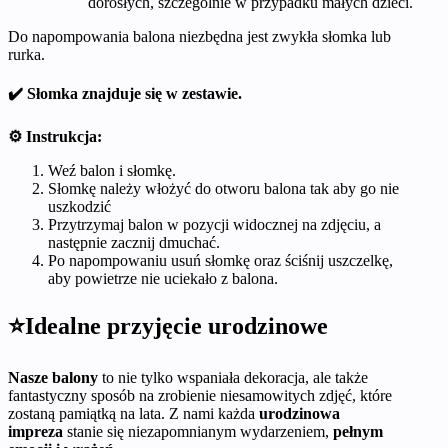
dorosłych, szczególnie w przypadku małych dzieci.
Do napompowania balona niezbędna jest zwykła słomka lub
rurka.
✔️ Słomka znajduje się w zestawie.
⚙️ Instrukcja:
Weź balon i słomkę.
Słomkę należy włożyć do otworu balona tak aby go nie
uszkodzić
Przytrzymaj balon w pozycji widocznej na zdjęciu, a
następnie zacznij dmuchać.
Po napompowaniu usuń słomkę oraz ściśnij uszczelkę,
aby powietrze nie uciekało z balona.
⭐Idealne przyjęcie urodzinowe
Nasze balony
to nie tylko wspaniała dekoracja, ale także
fantastyczny sposób na zrobienie niesamowitych zdjęć, które
zostaną pamiątką na lata. Z nami każda
urodzinowa
impreza
stanie się niezapomnianym wydarzeniem,
pełnym