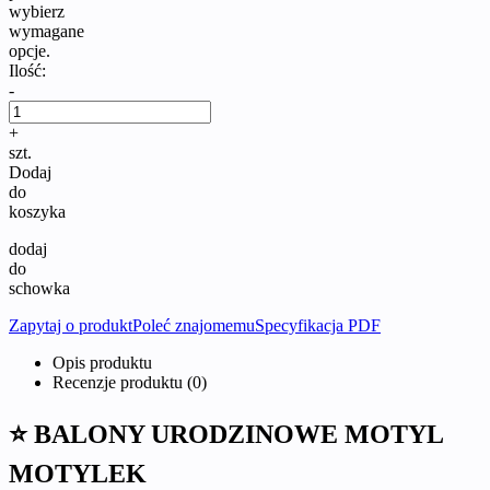
wybierz
wymagane
opcje.
Ilość:
-
+
szt.
Dodaj
do
koszyka
dodaj
do
schowka
Zapytaj o produkt
Poleć znajomemu
Specyfikacja PDF
Opis produktu
Recenzje produktu (0)
⭐ BALONY URODZINOWE MOTYL
MOTYLEK