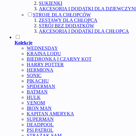
SUKIENKI
AKCESORIA I DODATKI DLA DZIEWCZYN
STROJE DLA CHŁOPCÓW
ZESTAWY DLA CHŁOPCA
STRÓJ BEZ DODATKÓW
AKCESORIA I DODATKI DLA CHŁOPCA
Kolekcje
WEDNESDAY
KRAINA LODU
BIEDRONKA I CZARNY KOT
HARRY POTTER
HERMIONA
SONIC
PIKACHU
SPIDERMAN
BATMAN
HULK
VENOM
IRON MAN
KAPITAN AMERYKA
SUPERMAN
DEADPOOL
PSI PATROL
STRAŻAK SAM