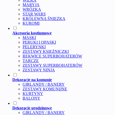
WILKA
MARYJA
WRÓZKA
STAR WARS
KRÓLEWNA ŚNIEŻKA
KUROMI
Akcesoria kostiumowe
MASKI
PERUKI I OPASKI
PELERYNKI
ZESTAWY KSIĘŻNICZKI
RĘKWICE SUPERBOHATERÓW
TARCZE
ZESTAWY SUPERBOHATERÓW
ZESTAWY NINJA
Dekoracje na komunię
GIRLANDY / BANERY
ZESTAWY KOMUNIJNE
KURTYNY
BALONY
Dekoracje urodzinowe
GIRLANDY / BANERY