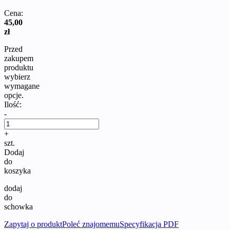
Cena:
45,00
zł
Przed
zakupem
produktu
wybierz
wymagane
opcje.
Ilość:
-
+
szt.
Dodaj
do
koszyka
dodaj
do
schowka
Zapytaj o produkt
Poleć znajomemu
Specyfikacja PDF