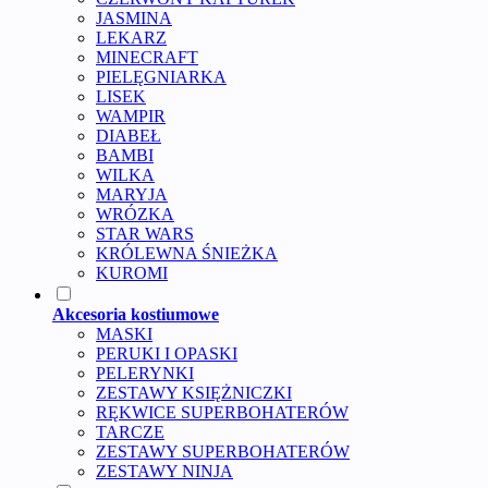
JASMINA
LEKARZ
MINECRAFT
PIELĘGNIARKA
LISEK
WAMPIR
DIABEŁ
BAMBI
WILKA
MARYJA
WRÓZKA
STAR WARS
KRÓLEWNA ŚNIEŻKA
KUROMI
Akcesoria kostiumowe
MASKI
PERUKI I OPASKI
PELERYNKI
ZESTAWY KSIĘŻNICZKI
RĘKWICE SUPERBOHATERÓW
TARCZE
ZESTAWY SUPERBOHATERÓW
ZESTAWY NINJA