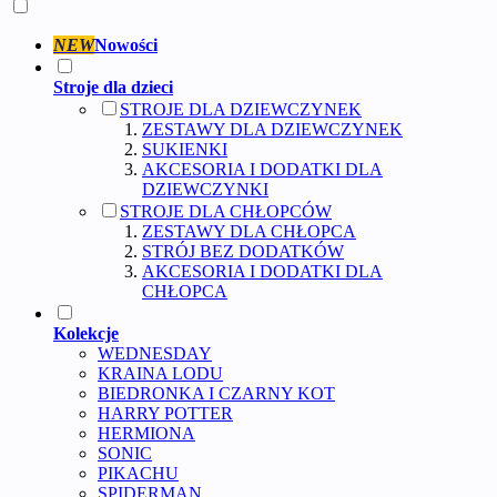
NEW
Nowości
Stroje dla dzieci
STROJE DLA DZIEWCZYNEK
ZESTAWY DLA DZIEWCZYNEK
SUKIENKI
AKCESORIA I DODATKI DLA
DZIEWCZYNKI
STROJE DLA CHŁOPCÓW
ZESTAWY DLA CHŁOPCA
STRÓJ BEZ DODATKÓW
AKCESORIA I DODATKI DLA
CHŁOPCA
Kolekcje
WEDNESDAY
KRAINA LODU
BIEDRONKA I CZARNY KOT
HARRY POTTER
HERMIONA
SONIC
PIKACHU
SPIDERMAN