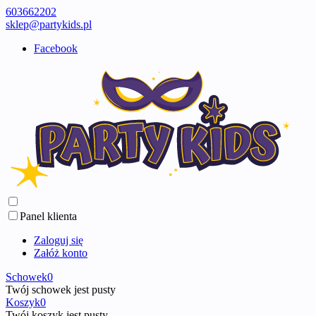
603662202
sklep@partykids.pl
Facebook
Panel klienta
Zaloguj się
Załóż konto
Schowek
0
Twój schowek jest pusty
Koszyk
0
Twój koszyk jest pusty ...