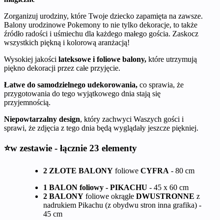
Zorganizuj urodziny, które Twoje dziecko zapamięta na zawsze.
Balony urodzinowe Pokemony to nie tylko dekoracje, to także
źródło radości i uśmiechu dla każdego małego gościa. Zaskocz
wszystkich piękną i kolorową aranżacją!
Wysokiej jakości
lateksowe i foliowe balony,
które utrzymują
piękno dekoracji przez całe przyjęcie.
Łatwe do samodzielnego udekorowania,
co sprawia, że
przygotowania do tego wyjątkowego dnia stają się
przyjemnością.
Niepowtarzalny design
, który zachwyci Waszych gości i
sprawi, że zdjęcia z tego dnia będą wyglądały jeszcze piękniej.
⭐w zestawie - łącznie 23 elementy
2 ZŁOTE BALONY
foliowe
CYFRA
- 80 cm
1 BALON foliowy - PIKACHU
- 45 x 60 cm
2 BALONY
foliowe okrągłe
DWUSTRONNE
z
nadrukiem Pikachu (z obydwu stron inna grafika) -
45 cm