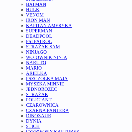
BATMAN
HULK
VENOM
IRON MAN
KAPITAN AMERYKA
SUPERMAN
DEADPOOL
PSI PATROL
STRAŻAK SAM
NINJAGO
WOJOWNIK NINJA
NARUTO
MARIO
ARIELKA
PSZCZÓŁKA MAJA
MYSZKA MINNIE
JEDNOROŻEC
STRAŻAK
POLICJANT
CZAROWNICA
CZARNA PANTERA
DINOZAUR
DYNIA
STICH
CZERWONY KAPTUREK