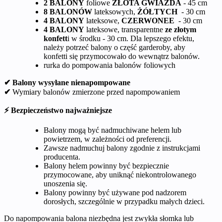
2 BALONY
foliowe
ZŁOTA GWIAZDA
- 45 cm
8 BALONÓW
lateksowych,
ŻÓŁTYCH
- 30 cm
4 BALONY
lateksowe,
CZERWONEE
- 30 cm
4 BALONY
lateksowe, transparentne
ze złotym
konfett
i w środku - 30 cm. Dla lepszego efektu,
należy potrzeć balony o część garderoby, aby
konfetti się przymocowało do wewnątrz balonów.
rurka do pompowania balonów foliowych
✔ Balony wysyłane nienapompowane
✔
Wymiary balonów zmierzone przed napompowaniem
⚡ Bezpieczeństwo najważniejsze
Balony mogą być nadmuchiwane helem lub
powietrzem, w zależności od preferencji.
Zawsze nadmuchuj balony zgodnie z instrukcjami
producenta.
Balony helem powinny być bezpiecznie
przymocowane, aby uniknąć niekontrolowanego
unoszenia się.
Balony powinny być używane pod nadzorem
dorosłych, szczególnie w przypadku małych dzieci.
Do napompowania balona niezbędna jest zwykła słomka lub