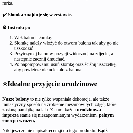
rurka.
✔️ Słomka znajduje się w zestawie.
⚙️ Instrukcja:
Weź balon i słomkę.
Słomkę należy włożyć do otworu balona tak aby go nie
uszkodzić
Przytrzymaj balon w pozycji widocznej na zdjęciu, a
następnie zacznij dmuchać.
Po napompowaniu usuń słomkę oraz ściśnij uszczelkę,
aby powietrze nie uciekało z balona.
⭐Idealne przyjęcie urodzinowe
Nasze balony
to nie tylko wspaniała dekoracja, ale także
fantastyczny sposób na zrobienie niesamowitych zdjęć, które
zostaną pamiątką na lata. Z nami każda
urodzinowa
impreza
stanie się niezapomnianym wydarzeniem,
pełnym
emocji i wrażeń,
Nikt jeszcze nie napisał recenzji do tego produktu. Bądź