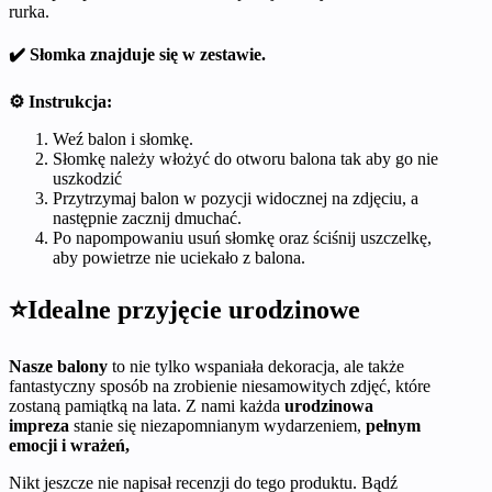
rurka.
✔️ Słomka znajduje się w zestawie.
⚙️ Instrukcja:
Weź balon i słomkę.
Słomkę należy włożyć do otworu balona tak aby go nie
uszkodzić
Przytrzymaj balon w pozycji widocznej na zdjęciu, a
następnie zacznij dmuchać.
Po napompowaniu usuń słomkę oraz ściśnij uszczelkę,
aby powietrze nie uciekało z balona.
⭐Idealne przyjęcie urodzinowe
Nasze balony
to nie tylko wspaniała dekoracja, ale także
fantastyczny sposób na zrobienie niesamowitych zdjęć, które
zostaną pamiątką na lata. Z nami każda
urodzinowa
impreza
stanie się niezapomnianym wydarzeniem,
pełnym
emocji i wrażeń,
Nikt jeszcze nie napisał recenzji do tego produktu. Bądź