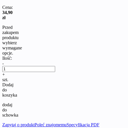
Cena:
34,90
zł
Przed
zakupem
produktu
wybierz
wymagane
opcje.
Ilość:
-
+
szt.
Dodaj
do
koszyka
dodaj
do
schowka
Zapytaj o produkt
Poleć znajomemu
Specyfikacja PDF