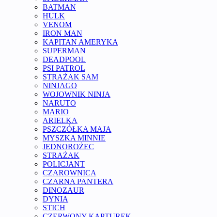
BATMAN
HULK
VENOM
IRON MAN
KAPITAN AMERYKA
SUPERMAN
DEADPOOL
PSI PATROL
STRAŻAK SAM
NINJAGO
WOJOWNIK NINJA
NARUTO
MARIO
ARIELKA
PSZCZÓŁKA MAJA
MYSZKA MINNIE
JEDNOROŻEC
STRAŻAK
POLICJANT
CZAROWNICA
CZARNA PANTERA
DINOZAUR
DYNIA
STICH
CZERWONY KAPTUREK