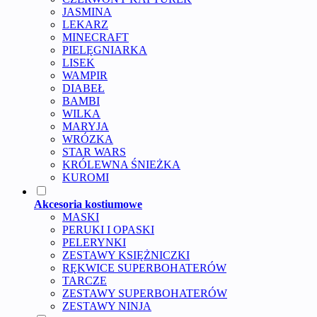
JASMINA
LEKARZ
MINECRAFT
PIELĘGNIARKA
LISEK
WAMPIR
DIABEŁ
BAMBI
WILKA
MARYJA
WRÓZKA
STAR WARS
KRÓLEWNA ŚNIEŻKA
KUROMI
Akcesoria kostiumowe
MASKI
PERUKI I OPASKI
PELERYNKI
ZESTAWY KSIĘŻNICZKI
RĘKWICE SUPERBOHATERÓW
TARCZE
ZESTAWY SUPERBOHATERÓW
ZESTAWY NINJA