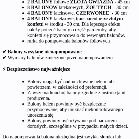
2 BALONY
foliowe
ZŁOTA GWIAZDA
- 45 cm
8 BALONÓW
lateksowych,
ŻÓŁTYCH
- 30 cm
4 BALONY
lateksowe,
CZERWONEE
- 30 cm
4 BALONY
lateksowe, transparentne
ze złotym
konfett
i w środku - 30 cm. Dla lepszego efektu,
należy potrzeć balony o część garderoby, aby
konfetti się przymocowało do wewnątrz balonów.
rurka do pompowania balonów foliowych
✔ Balony wysyłane nienapompowane
✔
Wymiary balonów zmierzone przed napompowaniem
⚡ Bezpieczeństwo najważniejsze
Balony mogą być nadmuchiwane helem lub
powietrzem, w zależności od preferencji.
Zawsze nadmuchuj balony zgodnie z instrukcjami
producenta.
Balony helem powinny być bezpiecznie
przymocowane, aby uniknąć niekontrolowanego
unoszenia się.
Balony powinny być używane pod nadzorem
dorosłych, szczególnie w przypadku małych dzieci.
Do napompowania balona niezbędna jest zwykła słomka lub