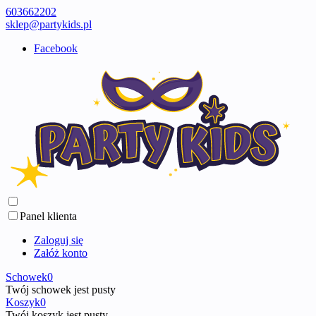
603662202
sklep@partykids.pl
Facebook
Panel klienta
Zaloguj się
Załóż konto
Schowek
0
Twój schowek jest pusty
Koszyk
0
Twój koszyk jest pusty ...