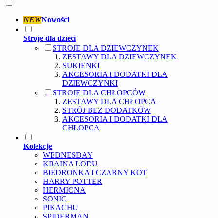
NEW
Nowości
Stroje dla dzieci
STROJE DLA DZIEWCZYNEK
ZESTAWY DLA DZIEWCZYNEK
SUKIENKI
AKCESORIA I DODATKI DLA
DZIEWCZYNKI
STROJE DLA CHŁOPCÓW
ZESTAWY DLA CHŁOPCA
STRÓJ BEZ DODATKÓW
AKCESORIA I DODATKI DLA
CHŁOPCA
Kolekcje
WEDNESDAY
KRAINA LODU
BIEDRONKA I CZARNY KOT
HARRY POTTER
HERMIONA
SONIC
PIKACHU
SPIDERMAN