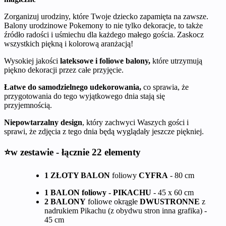
Zorganizuj urodziny, które Twoje dziecko zapamięta na zawsze.
Balony urodzinowe Pokemony to nie tylko dekoracje, to także
źródło radości i uśmiechu dla każdego małego gościa. Zaskocz
wszystkich piękną i kolorową aranżacją!
Wysokiej jakości
lateksowe i foliowe balony,
które utrzymują
piękno dekoracji przez całe przyjęcie.
Łatwe do samodzielnego udekorowania,
co sprawia, że
przygotowania do tego wyjątkowego dnia stają się
przyjemnością.
Niepowtarzalny design
, który zachwyci Waszych gości i
sprawi, że zdjęcia z tego dnia będą wyglądały jeszcze piękniej.
⭐w zestawie - łącznie 22 elementy
1 ZŁOTY BALON
foliowy
CYFRA
- 80 cm
1 BALON foliowy - PIKACHU
- 45 x 60 cm
2 BALONY
foliowe okrągłe
DWUSTRONNE
z
nadrukiem Pikachu (z obydwu stron inna grafika) -
45 cm