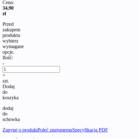
Cena:
34,90
zł
Przed
zakupem
produktu
wybierz
wymagane
opcje.
Ilość:
-
+
szt.
Dodaj
do
koszyka
dodaj
do
schowka
Zapytaj o produkt
Poleć znajomemu
Specyfikacja PDF