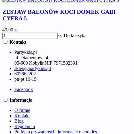
ZESTAW BALONÓW KOCI DOMEK GABI
CYFRA 5
49,00 zł
szt.
Do koszyka
Kontakt
Partykids.pl
ul. Diamentowa 4
05-600 Kobylin
NIP:
7971582391
sklep@partykids.pl
603662202
pn-pt 10-15
Facebook
Informacje
O firmie
Kontakt
Blog
Regulamin
Polityka prywatności i informacje o cookies