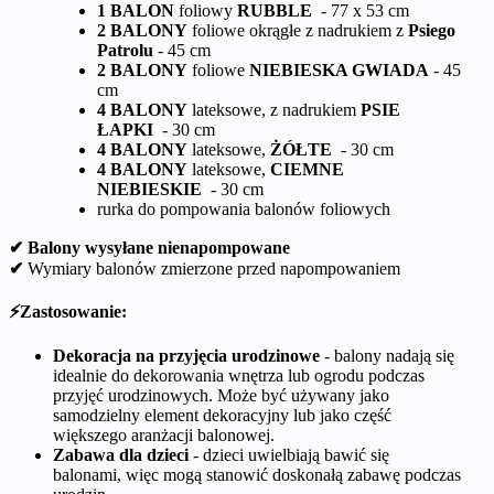
1 BALON
foliowy
RUBBLE
- 77 x 53 cm
2 BALONY
foliowe okrągłe z nadrukiem z
Psiego
Patrolu
- 45 cm
2 BALONY
foliowe
NIEBIESKA GWIADA
- 45
cm
4 BALONY
lateksowe, z nadrukiem
PSIE
ŁAPKI
- 30 cm
4 BALONY
lateksowe,
ŻÓŁTE
- 30 cm
4 BALONY
lateksowe,
CIEMNE
NIEBIESKIE
- 30 cm
rurka do pompowania balonów foliowych
✔ Balony wysyłane nienapompowane
✔
Wymiary balonów zmierzone przed napompowaniem
⚡Zastosowanie:
Dekoracja na przyjęcia urodzinowe
- balony nadają się
idealnie do dekorowania wnętrza lub ogrodu podczas
przyjęć urodzinowych. Może być używany jako
samodzielny element dekoracyjny lub jako część
większego aranżacji balonowej.
Zabawa dla dzieci
- dzieci uwielbiają bawić się
balonami, więc mogą stanowić doskonałą zabawę podczas