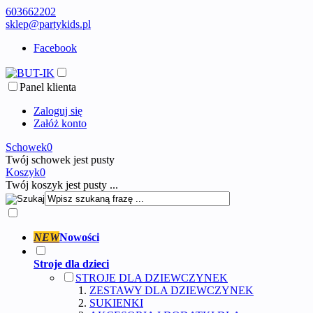
603662202
sklep@partykids.pl
Facebook
Panel klienta
Zaloguj się
Załóż konto
Schowek
0
Twój schowek jest pusty
Koszyk
0
Twój koszyk jest pusty ...
NEW
Nowości
Stroje dla dzieci
STROJE DLA DZIEWCZYNEK
ZESTAWY DLA DZIEWCZYNEK
SUKIENKI