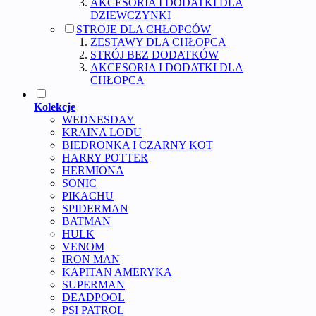
AKCESORIA I DODATKI DLA
DZIEWCZYNKI
STROJE DLA CHŁOPCÓW
ZESTAWY DLA CHŁOPCA
STRÓJ BEZ DODATKÓW
AKCESORIA I DODATKI DLA
CHŁOPCA
Kolekcje
WEDNESDAY
KRAINA LODU
BIEDRONKA I CZARNY KOT
HARRY POTTER
HERMIONA
SONIC
PIKACHU
SPIDERMAN
BATMAN
HULK
VENOM
IRON MAN
KAPITAN AMERYKA
SUPERMAN
DEADPOOL
PSI PATROL