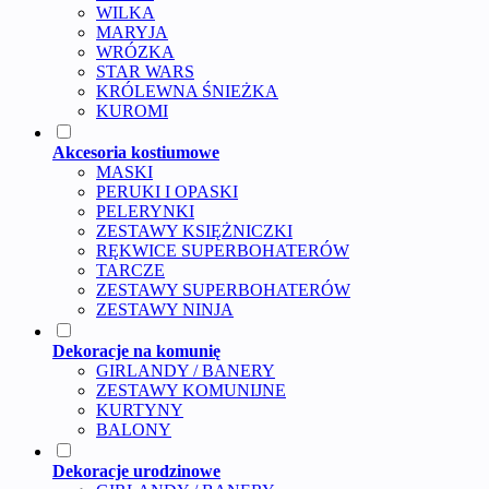
WILKA
MARYJA
WRÓZKA
STAR WARS
KRÓLEWNA ŚNIEŻKA
KUROMI
Akcesoria kostiumowe
MASKI
PERUKI I OPASKI
PELERYNKI
ZESTAWY KSIĘŻNICZKI
RĘKWICE SUPERBOHATERÓW
TARCZE
ZESTAWY SUPERBOHATERÓW
ZESTAWY NINJA
Dekoracje na komunię
GIRLANDY / BANERY
ZESTAWY KOMUNIJNE
KURTYNY
BALONY
Dekoracje urodzinowe