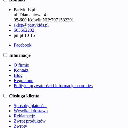
Partykids.pl
ul. Diamentowa 4
05-600 Kobylin
NIP:
7971582391
sklep@partykids.pl
603662202
pn-pt 10-15
Facebook
Informacje
O firmie
Kontakt
Blog
Regulamin
Polityka prywatności i informacje o cookies
Obsługa klienta
Sposoby płatności
Wysyłka i dostawa
Reklamacje
Zwrot produktów
Zwroty