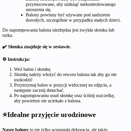
przymocowane, aby uniknąć niekontrolowanego
unoszenia się.
Balony powinny być używane pod nadzorem
dorosłych, szczególnie w przypadku małych dzieci.
Do napompowania balona niezbędna jest zwykła słomka lub
rurka.
✔️ Słomka znajduje się w zestawie.
⚙️ Instrukcja:
Weź balon i słomkę.
Słomkę należy włożyć do otworu balona tak aby go nie
uszkodzić
Przytrzymaj balon w pozycji widocznej na zdjęciu, a
następnie zacznij dmuchać.
Po napompowaniu usuń słomkę oraz ściśnij uszczelkę,
aby powietrze nie uciekało z balona.
⭐Idealne przyjęcie urodzinowe
Nasze balony
to nie tylko wspaniała dekoracja, ale także