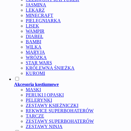
JASMINA
LEKARZ
MINECRAFT
PIELĘGNIARKA
LISEK
WAMPIR
DIABEŁ
BAMBI
WILKA
MARYJA
WRÓZKA
STAR WARS
KRÓLEWNA ŚNIEŻKA
KUROMI
Akcesoria kostiumowe
MASKI
PERUKI I OPASKI
PELERYNKI
ZESTAWY KSIĘŻNICZKI
RĘKWICE SUPERBOHATERÓW
TARCZE
ZESTAWY SUPERBOHATERÓW
ZESTAWY NINJA