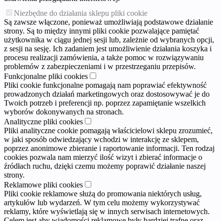
Niezbędne do działania sklepu pliki cookie
Są zawsze włączone, ponieważ umożliwiają podstawowe działanie
strony. Są to między innymi pliki cookie pozwalające pamiętać
użytkownika w ciągu jednej sesji lub, zależnie od wybranych opcji,
z sesji na sesję. Ich zadaniem jest umożliwienie działania koszyka i
procesu realizacji zamówienia, a także pomoc w rozwiązywaniu
problemów z zabezpieczeniami i w przestrzeganiu przepisów.
Funkcjonalne pliki cookies
Pliki cookie funkcjonalne pomagają nam poprawiać efektywność
prowadzonych działań marketingowych oraz dostosowywać je do
Twoich potrzeb i preferencji np. poprzez zapamiętanie wszelkich
wyborów dokonywanych na stronach.
Analityczne pliki cookies
Pliki analityczne cookie pomagają właścicielowi sklepu zrozumieć,
w jaki sposób odwiedzający wchodzi w interakcję ze sklepem,
poprzez anonimowe zbieranie i raportowanie informacji. Ten rodzaj
cookies pozwala nam mierzyć ilość wizyt i zbierać informacje o
źródłach ruchu, dzięki czemu możemy poprawić działanie naszej
strony.
Reklamowe pliki cookies
Pliki cookie reklamowe służą do promowania niektórych usług,
artykułów lub wydarzeń. W tym celu możemy wykorzystywać
reklamy, które wyświetlają się w innych serwisach internetowych.
Celem jest aby wiadomości reklamowe były bardziej trafne oraz