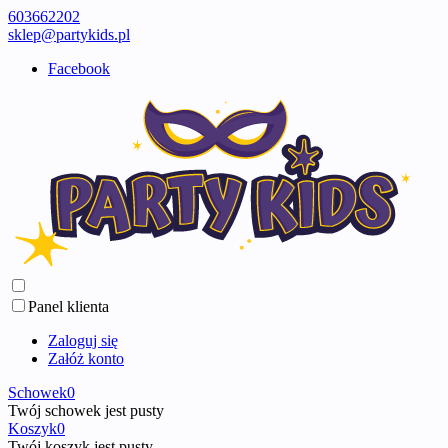
603662202
sklep@partykids.pl
Facebook
Panel klienta
Zaloguj się
Załóż konto
Schowek
0
Twój schowek jest pusty
Koszyk
0
Twój koszyk jest pusty ...