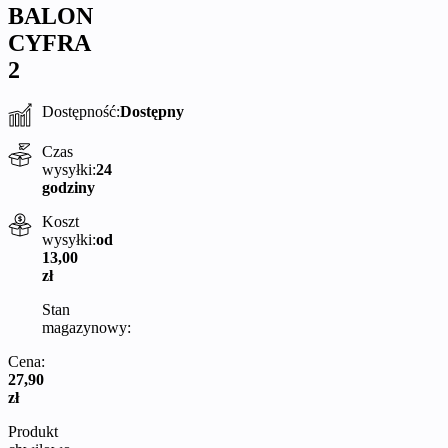
BALON
CYFRA
2
Dostępność:
Dostępny
Czas
wysyłki:
24
godziny
Koszt
wysyłki:
od
13,00
zł
Stan
magazynowy:
Cena:
27,90
zł
Produkt