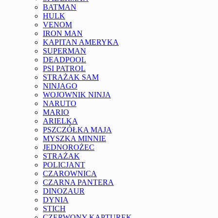
BATMAN
HULK
VENOM
IRON MAN
KAPITAN AMERYKA
SUPERMAN
DEADPOOL
PSI PATROL
STRAŻAK SAM
NINJAGO
WOJOWNIK NINJA
NARUTO
MARIO
ARIELKA
PSZCZÓŁKA MAJA
MYSZKA MINNIE
JEDNOROŻEC
STRAŻAK
POLICJANT
CZAROWNICA
CZARNA PANTERA
DINOZAUR
DYNIA
STICH
CZERWONY KAPTUREK