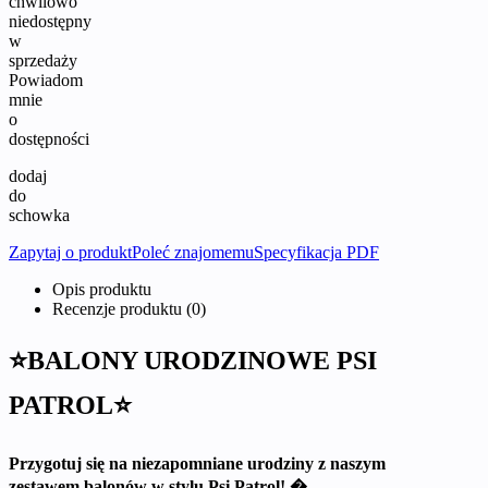
chwilowo
niedostępny
w
sprzedaży
Powiadom
mnie
o
dostępności
dodaj
do
schowka
Zapytaj o produkt
Poleć znajomemu
Specyfikacja PDF
Opis produktu
Recenzje produktu (0)
⭐BALONY URODZINOWE PSI
PATROL⭐
Przygotuj się na niezapomniane urodziny z naszym
zestawem balonów w stylu Psi Patrol! �