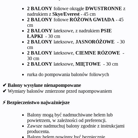
2 BALONY
foliowe okrągłe
DWUSTRONNE
z
nadrukiem z
Skye/Everest
- 45 cm
2 BALONY
foliowe
RÓŻOWA GWIADA
- 45
cm
2 BALONY
lateksowe, z nadrukiem
PSIE
ŁAPKI
- 30 cm
2 BALONY
lateksowe,
JASNORÓŻOWE
- 30
cm
2 BALONY
lateksowe,
CIEMNE RÓZOWE
-
30 cm
2 BALONY
lateksowe,
MIĘTOWE
- 30 cm
rurka do pompowania balonów foliowych
✔ Balony wysyłane nienapompowane
✔
Wymiary balonów zmierzone przed napompowaniem
⚡ Bezpieczeństwo najważniejsze
Balony mogą być nadmuchiwane helem lub
powietrzem, w zależności od preferencji.
Zawsze nadmuchuj balony zgodnie z instrukcjami
producenta.
Balony helem powinny być bezpiecznie