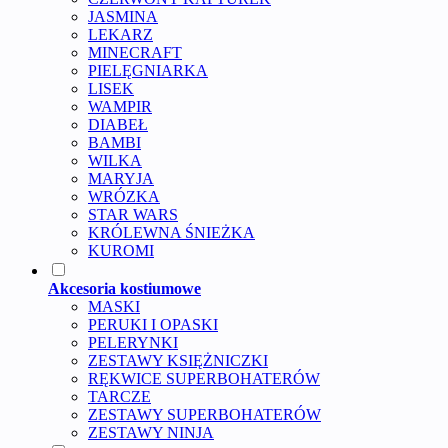
JASMINA
LEKARZ
MINECRAFT
PIELĘGNIARKA
LISEK
WAMPIR
DIABEŁ
BAMBI
WILKA
MARYJA
WRÓZKA
STAR WARS
KRÓLEWNA ŚNIEŻKA
KUROMI
Akcesoria kostiumowe
MASKI
PERUKI I OPASKI
PELERYNKI
ZESTAWY KSIĘŻNICZKI
RĘKWICE SUPERBOHATERÓW
TARCZE
ZESTAWY SUPERBOHATERÓW
ZESTAWY NINJA