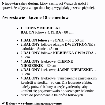
Niepowtarzalny design
, który zachwyci Waszych gości i
sprawi, że zdjęcia z tego dnia będą wyglądały jeszcze piękniej.
⭐w zestawie - łącznie 18 elementów
1 CIEMNY NIEBIESKI
BALON
foliowy
CYFRA
- 80 cm
1 BALON foliowy - SONIC
- 68 x 50 cm
2 BALONY
foliowe okrągłe
DWUSTRONNE
z
nadrukiem Sonic - 45 cm
2 BALONY
foliowe
NIEBIESKA GWIAZDA
-
45 cm
4 BALONY
lateksowe,
CIEMNE
NIEBIESKIE
- 30 cm
4 BALONY
lateksowe,
JASNE NIEBIESKIE
-
30 cm
4 BALONY
lateksowe, transparentne
zniebieskim
konfett
i w środku - 30 cm. Dla lepszego efektu,
należy potrzeć balony o część garderoby, aby
konfetti się przymocowało do wewnątrz balonów.
rurka do pompowania balonów foliowych
✔ Balony wysyłane nienapompowane