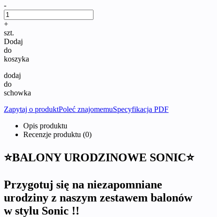
-
+
szt.
Dodaj
do
koszyka
dodaj
do
schowka
Zapytaj o produkt
Poleć znajomemu
Specyfikacja PDF
Opis produktu
Recenzje produktu (0)
⭐BALONY URODZINOWE SONIC⭐
Przygotuj się na niezapomniane
urodziny z naszym zestawem balonów
w stylu Sonic !!