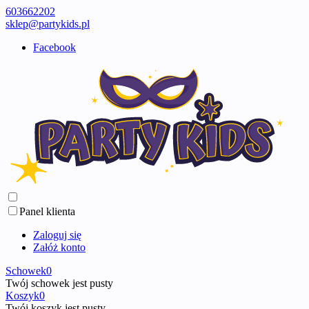
603662202
sklep@partykids.pl
Facebook
Panel klienta
Zaloguj się
Załóż konto
Schowek
0
Twój schowek jest pusty
Koszyk
0
Twój koszyk jest pusty ...