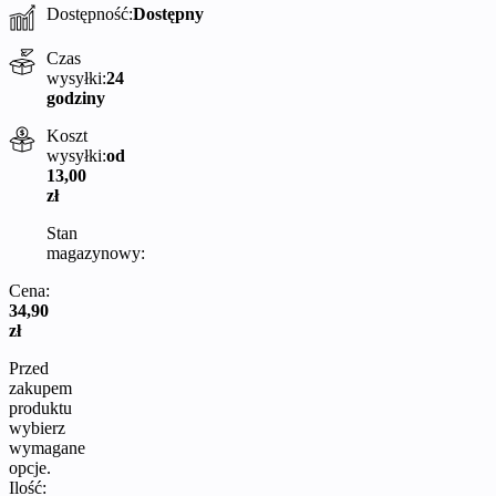
Dostępność:
Dostępny
Czas
wysyłki:
24
godziny
Koszt
wysyłki:
od
13,00
zł
Stan
magazynowy:
Cena:
34,90
zł
Przed
zakupem
produktu
wybierz
wymagane
opcje.
Ilość: