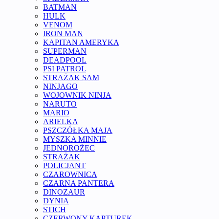
BATMAN
HULK
VENOM
IRON MAN
KAPITAN AMERYKA
SUPERMAN
DEADPOOL
PSI PATROL
STRAŻAK SAM
NINJAGO
WOJOWNIK NINJA
NARUTO
MARIO
ARIELKA
PSZCZÓŁKA MAJA
MYSZKA MINNIE
JEDNOROŻEC
STRAŻAK
POLICJANT
CZAROWNICA
CZARNA PANTERA
DINOZAUR
DYNIA
STICH
CZERWONY KAPTUREK