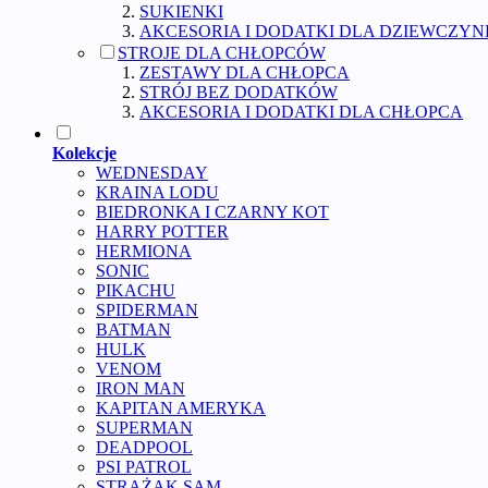
SUKIENKI
AKCESORIA I DODATKI DLA DZIEWCZYN
STROJE DLA CHŁOPCÓW
ZESTAWY DLA CHŁOPCA
STRÓJ BEZ DODATKÓW
AKCESORIA I DODATKI DLA CHŁOPCA
Kolekcje
WEDNESDAY
KRAINA LODU
BIEDRONKA I CZARNY KOT
HARRY POTTER
HERMIONA
SONIC
PIKACHU
SPIDERMAN
BATMAN
HULK
VENOM
IRON MAN
KAPITAN AMERYKA
SUPERMAN
DEADPOOL
PSI PATROL
STRAŻAK SAM