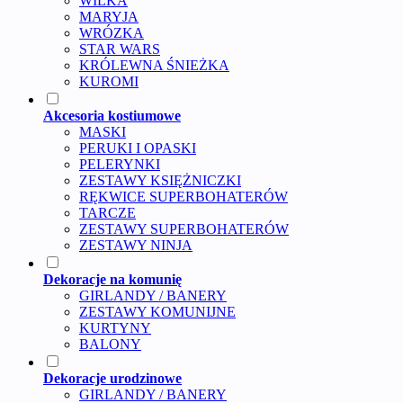
WILKA
MARYJA
WRÓZKA
STAR WARS
KRÓLEWNA ŚNIEŻKA
KUROMI
Akcesoria kostiumowe
MASKI
PERUKI I OPASKI
PELERYNKI
ZESTAWY KSIĘŻNICZKI
RĘKWICE SUPERBOHATERÓW
TARCZE
ZESTAWY SUPERBOHATERÓW
ZESTAWY NINJA
Dekoracje na komunię
GIRLANDY / BANERY
ZESTAWY KOMUNIJNE
KURTYNY
BALONY
Dekoracje urodzinowe
GIRLANDY / BANERY