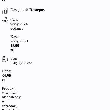
Dostępność:
Dostępny
Czas
wysyłki:
24
godziny
Koszt
wysyłki:
od
13,00
zł
Stan
magazynowy:
Cena:
34,90
zł
Produkt
chwilowo
niedostępny
w
sprzedaży