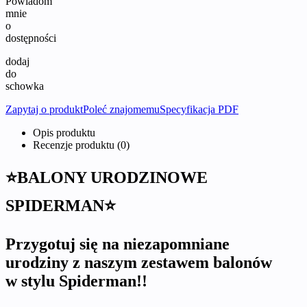
Powiadom
mnie
o
dostępności
dodaj
do
schowka
Zapytaj o produkt
Poleć znajomemu
Specyfikacja PDF
Opis produktu
Recenzje produktu (0)
⭐BALONY URODZINOWE
SPIDERMAN⭐
Przygotuj się na niezapomniane
urodziny z naszym zestawem balonów
w stylu Spiderman!!