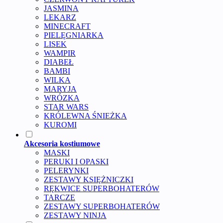
JASMINA
LEKARZ
MINECRAFT
PIELĘGNIARKA
LISEK
WAMPIR
DIABEŁ
BAMBI
WILKA
MARYJA
WRÓZKA
STAR WARS
KRÓLEWNA ŚNIEŻKA
KUROMI
Akcesoria kostiumowe
MASKI
PERUKI I OPASKI
PELERYNKI
ZESTAWY KSIĘŻNICZKI
RĘKWICE SUPERBOHATERÓW
TARCZE
ZESTAWY SUPERBOHATERÓW
ZESTAWY NINJA