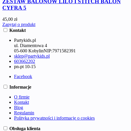
ZESTAW BALONÓW LILO I STITCH BALON
CYFRA 5
45,00 zł
Zapytaj o produkt
Kontakt
Partykids.pl
ul. Diamentowa 4
05-600 Kobylin
NIP:
7971582391
sklep@partykids.pl
603662202
pn-pt 10-15
Facebook
Informacje
O firmie
Kontakt
Blog
Regulamin
Polityka prywatności i informacje o cookies
Obsługa klienta