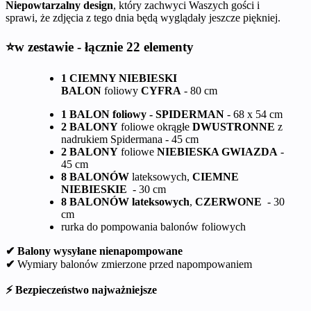
Niepowtarzalny design
, który zachwyci Waszych gości i
sprawi, że zdjęcia z tego dnia będą wyglądały jeszcze piękniej.
⭐w zestawie - łącznie 22 elementy
1 CIEMNY NIEBIESKI
BALON
foliowy
CYFRA
- 80 cm
1 BALON foliowy - SPIDERMAN
- 68 x 54 cm
2 BALONY
foliowe okrągłe
DWUSTRONNE
z
nadrukiem Spidermana - 45 cm
2 BALONY
foliowe
NIEBIESKA GWIAZDA
-
45 cm
8 BALONÓW
lateksowych,
CIEMNE
NIEBIESKIE
- 30 cm
8 BALONÓW lateksowych
,
CZERWONE
- 30
cm
rurka do pompowania balonów foliowych
✔ Balony wysyłane nienapompowane
✔
Wymiary balonów zmierzone przed napompowaniem
⚡ Bezpieczeństwo najważniejsze