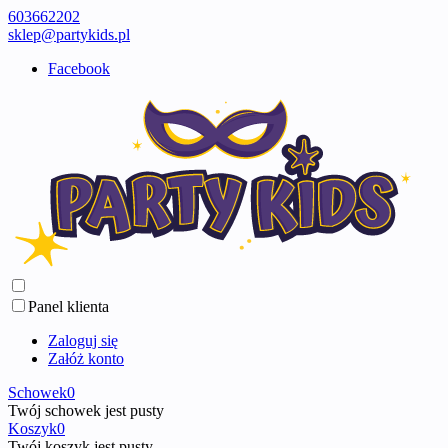
603662202
sklep@partykids.pl
Facebook
Panel klienta
Zaloguj się
Załóż konto
Schowek
0
Twój schowek jest pusty
Koszyk
0
Twój koszyk jest pusty ...