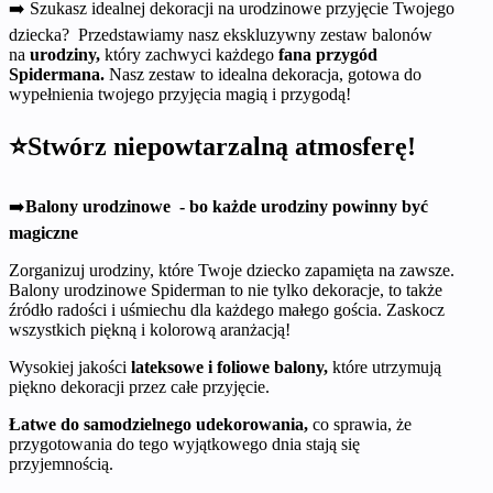
➡️ Szukasz idealnej dekoracji na urodzinowe przyjęcie Twojego
dziecka? Przedstawiamy nasz ekskluzywny zestaw balonów
na
urodziny,
który zachwyci każdego
fana przygód
Spidermana.
Nasz zestaw to idealna dekoracja, gotowa do
wypełnienia twojego przyjęcia magią i przygodą!
⭐Stwórz niepowtarzalną atmosferę!
➡️
Balony urodzinowe - bo każde urodziny powinny być
magiczne
Zorganizuj urodziny, które Twoje dziecko zapamięta na zawsze.
Balony urodzinowe Spiderman to nie tylko dekoracje, to także
źródło radości i uśmiechu dla każdego małego gościa. Zaskocz
wszystkich piękną i kolorową aranżacją!
Wysokiej jakości
lateksowe i foliowe balony,
które utrzymują
piękno dekoracji przez całe przyjęcie.
Łatwe do samodzielnego udekorowania,
co sprawia, że
przygotowania do tego wyjątkowego dnia stają się
przyjemnością.