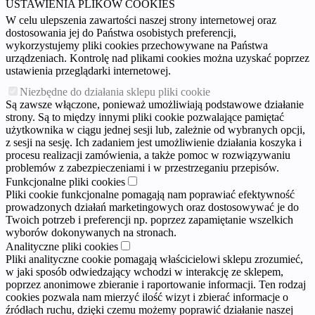
USTAWIENIA PLIKÓW COOKIES
W celu ulepszenia zawartości naszej strony internetowej oraz
dostosowania jej do Państwa osobistych preferencji,
wykorzystujemy pliki cookies przechowywane na Państwa
urządzeniach. Kontrolę nad plikami cookies można uzyskać poprzez
ustawienia przeglądarki internetowej.
Niezbędne do działania sklepu pliki cookie
Są zawsze włączone, ponieważ umożliwiają podstawowe działanie
strony. Są to między innymi pliki cookie pozwalające pamiętać
użytkownika w ciągu jednej sesji lub, zależnie od wybranych opcji,
z sesji na sesję. Ich zadaniem jest umożliwienie działania koszyka i
procesu realizacji zamówienia, a także pomoc w rozwiązywaniu
problemów z zabezpieczeniami i w przestrzeganiu przepisów.
Funkcjonalne pliki cookies
Pliki cookie funkcjonalne pomagają nam poprawiać efektywność
prowadzonych działań marketingowych oraz dostosowywać je do
Twoich potrzeb i preferencji np. poprzez zapamiętanie wszelkich
wyborów dokonywanych na stronach.
Analityczne pliki cookies
Pliki analityczne cookie pomagają właścicielowi sklepu zrozumieć,
w jaki sposób odwiedzający wchodzi w interakcję ze sklepem,
poprzez anonimowe zbieranie i raportowanie informacji. Ten rodzaj
cookies pozwala nam mierzyć ilość wizyt i zbierać informacje o
źródłach ruchu, dzięki czemu możemy poprawić działanie naszej