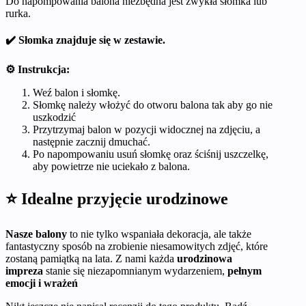
Do napompowania balona niezbędna jest zwykła słomka lub
rurka.
✔️ Słomka znajduje się w zestawie.
⚙️ Instrukcja:
Weź balon i słomkę.
Słomkę należy włożyć do otworu balona tak aby go nie
uszkodzić
Przytrzymaj balon w pozycji widocznej na zdjęciu, a
następnie zacznij dmuchać.
Po napompowaniu usuń słomkę oraz ściśnij uszczelkę,
aby powietrze nie uciekało z balona.
⭐ Idealne przyjęcie urodzinowe
Nasze balony
to nie tylko wspaniała dekoracja, ale także
fantastyczny sposób na zrobienie niesamowitych zdjęć, które
zostaną pamiątką na lata. Z nami każda
urodzinowa
impreza
stanie się niezapomnianym wydarzeniem,
pełnym
emocji i wrażeń