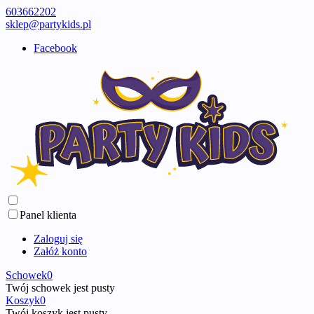
603662202
sklep@partykids.pl
Facebook
Panel klienta
Zaloguj się
Załóż konto
Schowek
0
Twój schowek jest pusty
Koszyk
0
Twój koszyk jest pusty ...