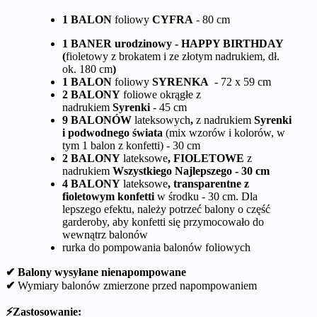
1 BALON
foliowy
CYFRA
- 80 cm
1 BANER urodzinowy - HAPPY BIRTHDAY
(
fioletowy z brokatem i ze złotym nadrukiem, dł.
ok. 180 cm
)
1 BALON
foliowy
SYRENKA
- 72 x 59 cm
2 BALONY
foliowe okrągłe z
nadrukiem
Syrenki
- 45 cm
9 BALONÓW
lateksowych
,
z nadrukiem
Syrenki
i podwodnego świata
(mix wzorów i kolorów, w
tym 1 balon z konfetti) - 30 cm
2 BALONY
lateksowe
, FIOLETOWE
z
nadrukiem
Wszystkiego Najlepszego - 30 cm
4 BALONY
lateksowe
, transparentne z
fioletowym konfetti
w środku - 30 cm. Dla
lepszego efektu, należy potrzeć balony o część
garderoby, aby konfetti się przymocowało do
wewnątrz balonów
rurka do pompowania balonów foliowych
✔ Balony wysyłane nienapompowane
✔
Wymiary balonów zmierzone przed napompowaniem
⚡Zastosowanie: