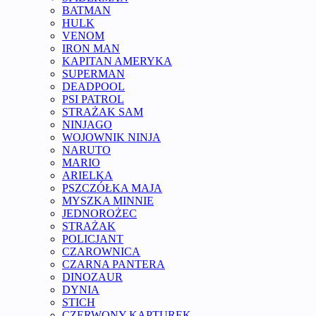
BATMAN
HULK
VENOM
IRON MAN
KAPITAN AMERYKA
SUPERMAN
DEADPOOL
PSI PATROL
STRAŻAK SAM
NINJAGO
WOJOWNIK NINJA
NARUTO
MARIO
ARIELKA
PSZCZÓŁKA MAJA
MYSZKA MINNIE
JEDNOROŻEC
STRAŻAK
POLICJANT
CZAROWNICA
CZARNA PANTERA
DINOZAUR
DYNIA
STICH
CZERWONY KAPTUREK