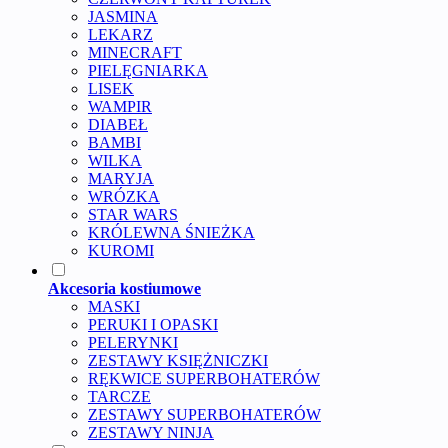
JASMINA
LEKARZ
MINECRAFT
PIELĘGNIARKA
LISEK
WAMPIR
DIABEŁ
BAMBI
WILKA
MARYJA
WRÓZKA
STAR WARS
KRÓLEWNA ŚNIEŻKA
KUROMI
Akcesoria kostiumowe
MASKI
PERUKI I OPASKI
PELERYNKI
ZESTAWY KSIĘŻNICZKI
RĘKWICE SUPERBOHATERÓW
TARCZE
ZESTAWY SUPERBOHATERÓW
ZESTAWY NINJA