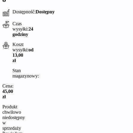
Dostępność:
Dostępny
Czas
wysyłki:
24
godziny
Koszt
wysyłki:
od
13,00
zł
Stan
magazynowy:
Cena:
45,00
zł
Produkt
chwilowo
niedostępny
w
sprzedaży