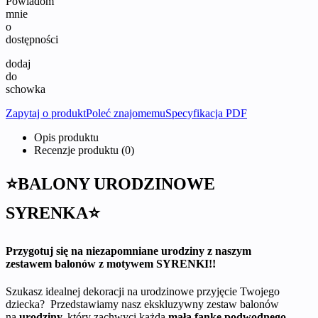
Powiadom
mnie
o
dostępności
dodaj
do
schowka
Zapytaj o produkt
Poleć znajomemu
Specyfikacja PDF
Opis produktu
Recenzje produktu (0)
⭐BALONY URODZINOWE
SYRENKA⭐
Przygotuj się na niezapomniane urodziny z naszym
zestawem balonów z motywem SYRENKI!!
Szukasz idealnej dekoracji na urodzinowe przyjęcie Twojego
dziecka? Przedstawiamy nasz ekskluzywny zestaw balonów
na
urodziny,
który zachwyci każdą
małą fankę podwodnego