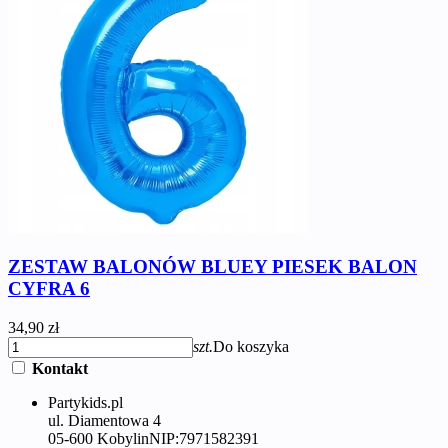
ZESTAW BALONÓW BLUEY PIESEK BALON
CYFRA 6
34,90 zł
szt.
Do koszyka
Kontakt
Partykids.pl
ul. Diamentowa 4
05-600 Kobylin
NIP:
7971582391