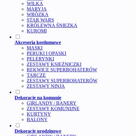
WILKA
MARYJA
WRÓZKA
STAR WARS
KRÓLEWNA ŚNIEŻKA
KUROMI
Akcesoria kostiumowe
MASKI
PERUKI I OPASKI
PELERYNKI
ZESTAWY KSIĘŻNICZKI
RĘKWICE SUPERBOHATERÓW
TARCZE
ZESTAWY SUPERBOHATERÓW
ZESTAWY NINJA
Dekoracje na komunię
GIRLANDY / BANERY
ZESTAWY KOMUNIJNE
KURTYNY
BALONY
Dekoracje urodzinowe