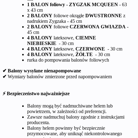
1 BALON foliowy - ZYGZAK MCQUEEN
- 63
x 43 cm
2 BALONY
foliowe okrągłe
DWUSTRONNE
z
nadrukiem Zygzaka - 45 cm
2 BALONY
foliowe
CZERWONA GWIAZDA
-
45 cm
4 BALONY
lateksowe,
CIEMNE
NIEBIESKIE
- 30 cm
4 BALONY
lateksowe,
CZERWONE
- 30 cm
4 BALONY
lateksowe,
ŻÓŁTE
- 30 cm
rurka do pompowania balonów foliowych
✔ Balony wysyłane nienapompowane
✔
Wymiary balonów zmierzone przed napompowaniem
⚡ Bezpieczeństwo najważniejsze
Balony mogą być nadmuchiwane helem lub
powietrzem, w zależności od preferencji.
Zawsze nadmuchuj balony zgodnie z instrukcjami
producenta.
Balony helem powinny być bezpiecznie
przymocowane, aby uniknąć niekontrolowanego