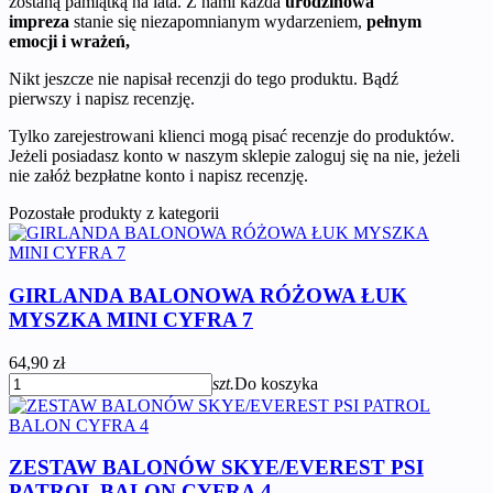
zostaną pamiątką na lata. Z nami każda
urodzinowa
impreza
stanie się niezapomnianym wydarzeniem,
pełnym
emocji i wrażeń,
Nikt jeszcze nie napisał recenzji do tego produktu. Bądź
pierwszy i napisz recenzję.
Tylko zarejestrowani klienci mogą pisać recenzje do produktów.
Jeżeli posiadasz konto w naszym sklepie zaloguj się na nie, jeżeli
nie załóż bezpłatne konto i napisz recenzję.
Pozostałe produkty z kategorii
GIRLANDA BALONOWA RÓŻOWA ŁUK
MYSZKA MINI CYFRA 7
64,90 zł
szt.
Do koszyka
ZESTAW BALONÓW SKYE/EVEREST PSI
PATROL BALON CYFRA 4