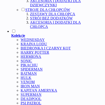
AKCESORIA I DODATKI DLA
DZIEWCZYNKI
STROJE DLA CHŁOPCÓW
ZESTAWY DLA CHŁOPCA
STRÓJ BEZ DODATKÓW
AKCESORIA I DODATKI DLA
CHŁOPCA
Kolekcje
WEDNESDAY
KRAINA LODU
BIEDRONKA I CZARNY KOT
HARRY POTTER
HERMIONA
SONIC
PIKACHU
SPIDERMAN
BATMAN
HULK
VENOM
IRON MAN
KAPITAN AMERYKA
SUPERMAN
DEADPOOL
PSI PATROL