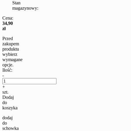
Stan
magazynowy:
Cena:
34,90
zł
Przed
zakupem
produktu
wybierz
wymagane
opcje.
Ilość:
-
+
szt.
Dodaj
do
koszyka
dodaj
do
schowka