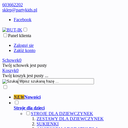
603662202
sklep@partykids.pl
Facebook
Panel klienta
Zaloguj się
Załóż konto
Schowek
0
Twój schowek jest pusty
Koszyk
0
Twój koszyk jest pusty ...
NEW
Nowości
Stroje dla dzieci
STROJE DLA DZIEWCZYNEK
ZESTAWY DLA DZIEWCZYNEK
SUKIENKI