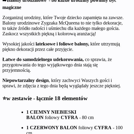
➡️
Balony urodzinowe - bo każde urodziny powinny być
magiczne
Zorganizuj urodziny, które Twoje dziecko zapamięta na zawsze.
Balony urodzinowe Zygzaka McQueena to nie tylko dekoracje,
to także źródło radości i uśmiechu dla każdego małego gościa.
Zaskocz wszystkich piękną i kolorową aranżacją!
Wysokiej jakości
lateksowe i foliowe balony,
które utrzymują
piękno dekoracji przez całe przyjęcie.
Łatwe do samodzielnego udekorowania,
co sprawia, że
przygotowania do tego wyjątkowego dnia stają się
przyjemnością.
Niepowtarzalny design
, który zachwyci Waszych gości i
sprawi, że zdjęcia z tego dnia będą wyglądały jeszcze piękniej.
⭐w zestawie - łącznie 18 elementów
1 CIEMNY NIEBIESKI
BALON
foliowy
CYFRA
- 80 cm
1 CZERWONY BALON
foliowy
CYFRA
- 100
cm