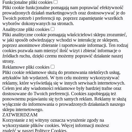
Funkcjonalne pliki cookies
Pliki cookie funkcjonalne pomagają nam poprawiać efektywność
prowadzonych działań marketingowych oraz dostosowywać je do
Twoich potrzeb i preferencji np. poprzez zapamiętanie wszelkich
wyborów dokonywanych na stronach.
Analityczne pliki cookies
Pliki analityczne cookie pomagają właścicielowi sklepu zrozumieć,
w jaki sposób odwiedzający wchodzi w interakcję ze sklepem,
poprzez anonimowe zbieranie i raportowanie informacji. Ten rodzaj
cookies pozwala nam mierzyć ilość wizyt i zbierać informacje o
źródłach ruchu, dzięki czemu możemy poprawić działanie naszej
strony.
Reklamowe pliki cookies
Pliki cookie reklamowe służą do promowania niektórych usług,
artykułów lub wydarzeń. W tym celu możemy wykorzystywać
reklamy, które wyświetlają się w innych serwisach internetowych.
Celem jest aby wiadomości reklamowe były bardziej trafne oraz
dostosowane do Twoich preferencji. Cookies zapobiegają też
ponownemu pojawianiu się tych samych reklam. Reklamy te służą
wyłącznie do informowania o prowadzonych działaniach naszego
sklepu internetowego.
ZATWIERDZAM
Korzystanie z tej witryny oznacza wyrażenie zgody na
wykorzystanie plików cookies. Więcej informacji możesz
znaleźć w naszej Polityce Cookies.