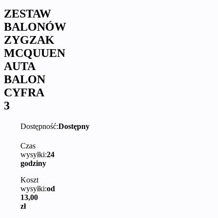
ZESTAW
BALONÓW
ZYGZAK
MCQUUEN
AUTA
BALON
CYFRA
3
Dostępność:
Dostępny
Czas
wysyłki:
24
godziny
Koszt
wysyłki:
od
13,00
zł