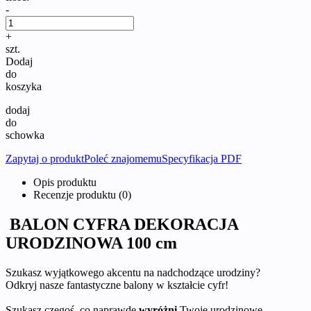
-
+
szt.
Dodaj
do
koszyka
dodaj
do
schowka
Zapytaj o produkt
Poleć znajomemu
Specyfikacja PDF
Opis produktu
Recenzje produktu (0)
BALON CYFRA DEKORACJA
URODZINOWA 100 cm
Szukasz wyjątkowego akcentu na nadchodzące urodziny?
Odkryj nasze fantastyczne balony w kształcie cyfr!
Szukasz czegoś, co naprawdę
wyróżni
Twoje urodzinowe