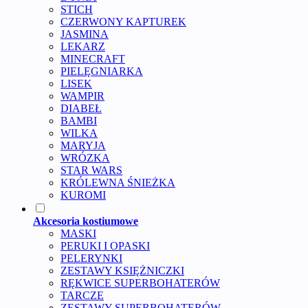
STICH
CZERWONY KAPTUREK
JASMINA
LEKARZ
MINECRAFT
PIELĘGNIARKA
LISEK
WAMPIR
DIABEŁ
BAMBI
WILKA
MARYJA
WRÓZKA
STAR WARS
KRÓLEWNA ŚNIEŻKA
KUROMI
Akcesoria kostiumowe
MASKI
PERUKI I OPASKI
PELERYNKI
ZESTAWY KSIĘŻNICZKI
RĘKWICE SUPERBOHATERÓW
TARCZE
ZESTAWY SUPERBOHATERÓW