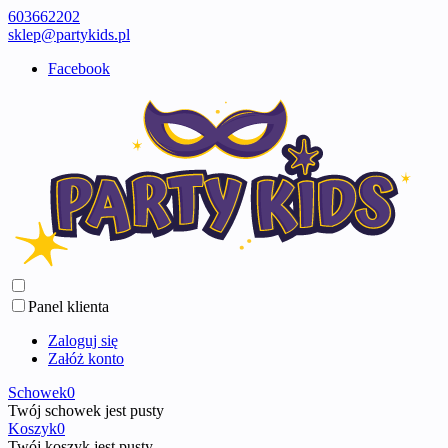
603662202
sklep@partykids.pl
Facebook
Panel klienta
Zaloguj się
Załóż konto
Schowek
0
Twój schowek jest pusty
Koszyk
0
Twój koszyk jest pusty ...