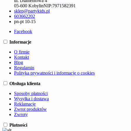
ul. Diamentowa 4
05-600 Kobylin
NIP:
7971582391
sklep@partykids.pl
603662202
pn-pt 10-15
Facebook
Informacje
O firmie
Kontakt
Blog
Regulamin
Polityka prywatności i informacje o cookies
Obsługa klienta
Sposoby płatności
Wysyłka i dostawa
Reklamacje
Zwrot produktów
Zwroty
Płatności