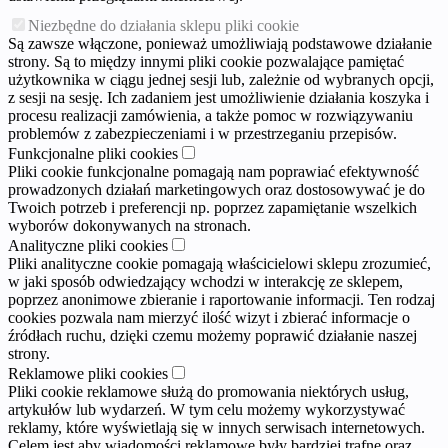
Niezbędne do działania sklepu pliki cookie
Są zawsze włączone, ponieważ umożliwiają podstawowe działanie
strony. Są to między innymi pliki cookie pozwalające pamiętać
użytkownika w ciągu jednej sesji lub, zależnie od wybranych opcji,
z sesji na sesję. Ich zadaniem jest umożliwienie działania koszyka i
procesu realizacji zamówienia, a także pomoc w rozwiązywaniu
problemów z zabezpieczeniami i w przestrzeganiu przepisów.
Funkcjonalne pliki cookies
Pliki cookie funkcjonalne pomagają nam poprawiać efektywność
prowadzonych działań marketingowych oraz dostosowywać je do
Twoich potrzeb i preferencji np. poprzez zapamiętanie wszelkich
wyborów dokonywanych na stronach.
Analityczne pliki cookies
Pliki analityczne cookie pomagają właścicielowi sklepu zrozumieć,
w jaki sposób odwiedzający wchodzi w interakcję ze sklepem,
poprzez anonimowe zbieranie i raportowanie informacji. Ten rodzaj
cookies pozwala nam mierzyć ilość wizyt i zbierać informacje o
źródłach ruchu, dzięki czemu możemy poprawić działanie naszej
strony.
Reklamowe pliki cookies
Pliki cookie reklamowe służą do promowania niektórych usług,
artykułów lub wydarzeń. W tym celu możemy wykorzystywać
reklamy, które wyświetlają się w innych serwisach internetowych.
Celem jest aby wiadomości reklamowe były bardziej trafne oraz