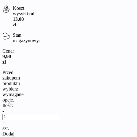
Koszt
wysyłki:
od
13,00
zł
Stan
magazynowy:
Cena:
9,90
zł
Przed
zakupem
produktu
wybierz
wymagane
opcje.
Ilość:
-
+
szt.
Dodaj