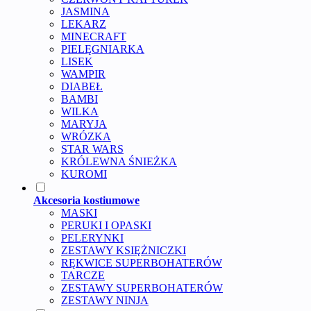
JASMINA
LEKARZ
MINECRAFT
PIELĘGNIARKA
LISEK
WAMPIR
DIABEŁ
BAMBI
WILKA
MARYJA
WRÓZKA
STAR WARS
KRÓLEWNA ŚNIEŻKA
KUROMI
Akcesoria kostiumowe
MASKI
PERUKI I OPASKI
PELERYNKI
ZESTAWY KSIĘŻNICZKI
RĘKWICE SUPERBOHATERÓW
TARCZE
ZESTAWY SUPERBOHATERÓW
ZESTAWY NINJA