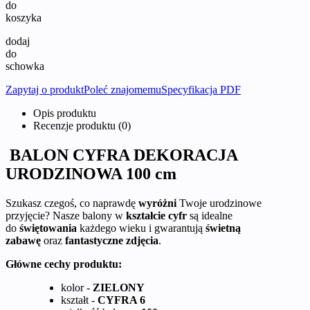
do
koszyka
dodaj
do
schowka
Zapytaj o produkt
Poleć znajomemu
Specyfikacja PDF
Opis produktu
Recenzje produktu (0)
BALON CYFRA DEKORACJA
URODZINOWA 100 cm
Szukasz czegoś, co naprawdę
wyróżni
Twoje urodzinowe
przyjęcie? Nasze balony w
kształcie cyfr
są idealne
do
świętowania
każdego wieku i gwarantują
świetną
zabawę
oraz
fantastyczne zdjęcia
.
Główne cechy produktu:
kolor -
ZIELONY
kształt -
CYFRA 6