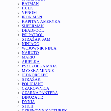
BATMAN
HULK
VENOM
IRON MAN
KAPITAN AMERYKA
SUPERMAN
DEADPOOL
PSI PATROL
STRAŻAK SAM
NINJAGO
WOJOWNIK NINJA
NARUTO
MARIO
ARIELKA
PSZCZÓŁKA MAJA
MYSZKA MINNIE
JEDNOROŻEC
STRAŻAK
POLICJANT
CZAROWNICA
CZARNA PANTERA
DINOZAUR
DYNIA
STICH
CZERWONY KAPTUREK