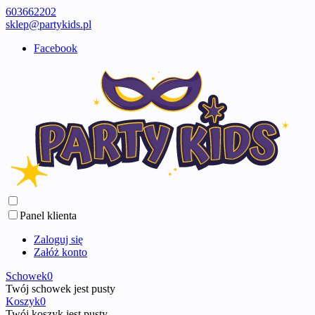
603662202
sklep@partykids.pl
Facebook
Panel klienta
Zaloguj się
Załóż konto
Schowek
0
Twój schowek jest pusty
Koszyk
0
Twój koszyk jest pusty ...