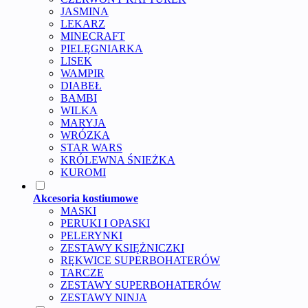
JASMINA
LEKARZ
MINECRAFT
PIELĘGNIARKA
LISEK
WAMPIR
DIABEŁ
BAMBI
WILKA
MARYJA
WRÓZKA
STAR WARS
KRÓLEWNA ŚNIEŻKA
KUROMI
Akcesoria kostiumowe
MASKI
PERUKI I OPASKI
PELERYNKI
ZESTAWY KSIĘŻNICZKI
RĘKWICE SUPERBOHATERÓW
TARCZE
ZESTAWY SUPERBOHATERÓW
ZESTAWY NINJA