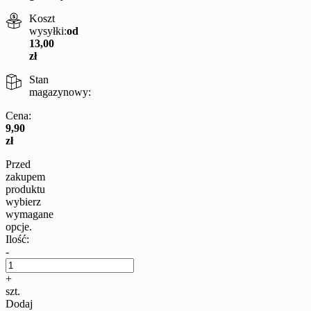
Koszt
wysyłki:
od
13,00
zł
Stan
magazynowy:
Cena:
9,90
zł
Przed
zakupem
produktu
wybierz
wymagane
opcje.
Ilość:
-
+
szt.
Dodaj