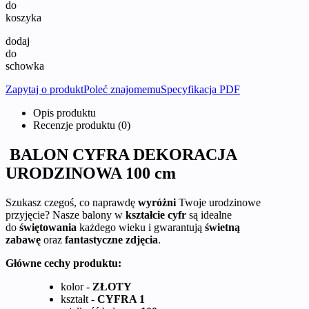
do
koszyka
dodaj
do
schowka
Zapytaj o produkt
Poleć znajomemu
Specyfikacja PDF
Opis produktu
Recenzje produktu (0)
BALON CYFRA DEKORACJA
URODZINOWA 100 cm
Szukasz czegoś, co naprawdę
wyróżni
Twoje urodzinowe
przyjęcie? Nasze balony w
kształcie cyfr
są idealne
do
świętowania
każdego wieku i gwarantują
świetną
zabawę
oraz
fantastyczne zdjęcia
.
Główne cechy produktu:
kolor -
ZŁOTY
kształt -
CYFRA 1