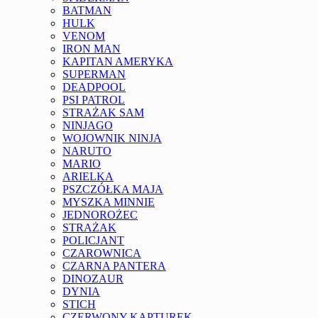
BATMAN
HULK
VENOM
IRON MAN
KAPITAN AMERYKA
SUPERMAN
DEADPOOL
PSI PATROL
STRAŻAK SAM
NINJAGO
WOJOWNIK NINJA
NARUTO
MARIO
ARIELKA
PSZCZÓŁKA MAJA
MYSZKA MINNIE
JEDNOROŻEC
STRAŻAK
POLICJANT
CZAROWNICA
CZARNA PANTERA
DINOZAUR
DYNIA
STICH
CZERWONY KAPTUREK