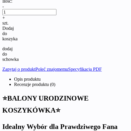
Ilość:
-
+
szt.
Dodaj
do
koszyka
dodaj
do
schowka
Zapytaj o produkt
Poleć znajomemu
Specyfikacja PDF
Opis produktu
Recenzje produktu (0)
⭐BALONY URODZINOWE
KOSZYKÓWKA⭐
Idealny Wybór dla Prawdziwego Fana