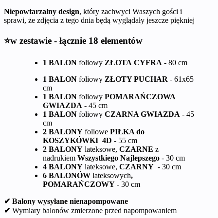
Niepowtarzalny design
, który zachwyci Waszych gości i
sprawi, że zdjęcia z tego dnia będą wyglądały jeszcze piękniej
⭐w zestawie - łącznie 18 elementów
1 BALON
foliowy
ZŁOTA
CYFRA
- 80 cm
1 BALON
foliowy
ZŁOTY PUCHAR
- 61x65
cm
1 BALON
foliowy
POMARAŃCZOWA
GWIAZDA
- 45 cm
1 BALON
foliowy
CZARNA GWIAZDA
- 45
cm
2 BALONY
foliowe
PIŁKA do
KOSZYKÓWKI
4D
- 55 cm
2 BALONY
lateksowe,
CZARNE
z
nadrukiem
Wszystkiego Najlepszego
- 30 cm
4 BALONY
lateksowe,
CZARNY
- 30 cm
6 BALONÓW
lateksowych
,
POMARAŃCZOWY
- 30 cm
✔ Balony wysyłane nienapompowane
✔
Wymiary balonów zmierzone przed napompowaniem