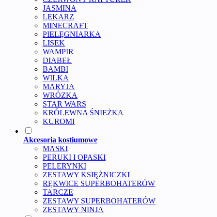
JASMINA
LEKARZ
MINECRAFT
PIELĘGNIARKA
LISEK
WAMPIR
DIABEŁ
BAMBI
WILKA
MARYJA
WRÓZKA
STAR WARS
KRÓLEWNA ŚNIEŻKA
KUROMI
Akcesoria kostiumowe
MASKI
PERUKI I OPASKI
PELERYNKI
ZESTAWY KSIĘŻNICZKI
RĘKWICE SUPERBOHATERÓW
TARCZE
ZESTAWY SUPERBOHATERÓW
ZESTAWY NINJA