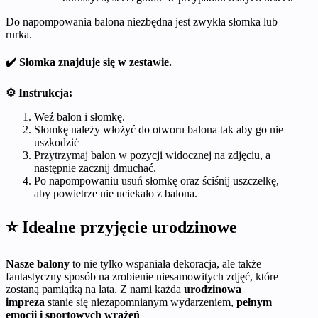
Do napompowania balona niezbędna jest zwykła słomka lub
rurka.
✔️ Słomka znajduje się w zestawie.
⚙️ Instrukcja:
Weź balon i słomkę.
Słomkę należy włożyć do otworu balona tak aby go nie
uszkodzić
Przytrzymaj balon w pozycji widocznej na zdjęciu, a
następnie zacznij dmuchać.
Po napompowaniu usuń słomkę oraz ściśnij uszczelkę,
aby powietrze nie uciekało z balona.
⭐ Idealne przyjęcie urodzinowe
Nasze balony
to nie tylko wspaniała dekoracja, ale także
fantastyczny sposób na zrobienie niesamowitych zdjęć, które
zostaną pamiątką na lata. Z nami każda
urodzinowa
impreza
stanie się niezapomnianym wydarzeniem,
pełnym
emocji i sportowych wrażeń