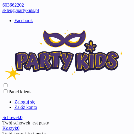
603662202
sklep@partykids.pl
Facebook
Panel klienta
Zaloguj się
Załóż konto
Schowek
0
Twój schowek jest pusty
Koszyk
0
Twój koszyk jest pusty ...