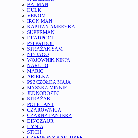
BATMAN
HULK
VENOM
IRON MAN
KAPITAN AMERYKA
SUPERMAN
DEADPOOL
PSI PATROL
STRAŻAK SAM
NINJAGO
WOJOWNIK NINJA
NARUTO
MARIO
ARIELKA
PSZCZÓŁKA MAJA
MYSZKA MINNIE
JEDNOROŻEC
STRAŻAK
POLICJANT
CZAROWNICA
CZARNA PANTERA
DINOZAUR
DYNIA
STICH
CZERWONY KAPTUREK