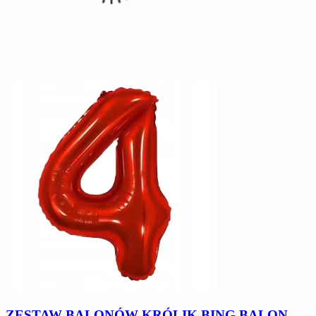
ZESTAW BALONÓW KRÓLIK BING BALON