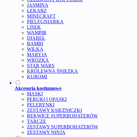
JASMINA
LEKARZ
MINECRAFT
PIELĘGNIARKA
LISEK
WAMPIR
DIABEŁ
BAMBI
WILKA
MARYJA
WRÓZKA
STAR WARS
KRÓLEWNA ŚNIEŻKA
KUROMI
Akcesoria kostiumowe
MASKI
PERUKI I OPASKI
PELERYNKI
ZESTAWY KSIĘŻNICZKI
RĘKWICE SUPERBOHATERÓW
TARCZE
ZESTAWY SUPERBOHATERÓW
ZESTAWY NINJA