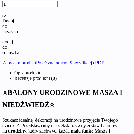
+
szt.
Dodaj
do
koszyka
dodaj
do
schowka
Zapytaj o produkt
Poleć znajomemu
Specyfikacja PDF
Opis produktu
Recenzje produktu (0)
⭐BALONY URODZINOWE MASZA I
NIEDŹWIEDŹ⭐
Szukasz idealnej dekoracji na urodzinowe przyjęcie Twojego
dziecka? Przedstawiamy nasz ekskluzywny zestaw balonów
na
urodziny,
który zachwyci każdą
małą fankę Maszy i