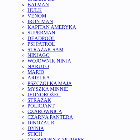
BATMAN
HULK
VENOM
IRON MAN
KAPITAN AMERYKA
SUPERMAN
DEADPOOL
PSI PATROL
STRAŻAK SAM
NINJAGO
WOJOWNIK NINJA
NARUTO
MARIO
ARIELKA
PSZCZÓŁKA MAJA
MYSZKA MINNIE
JEDNOROŻEC
STRAŻAK
POLICJANT
CZAROWNICA
CZARNA PANTERA
DINOZAUR
DYNIA
STICH
CZERWONY KAPTUREK