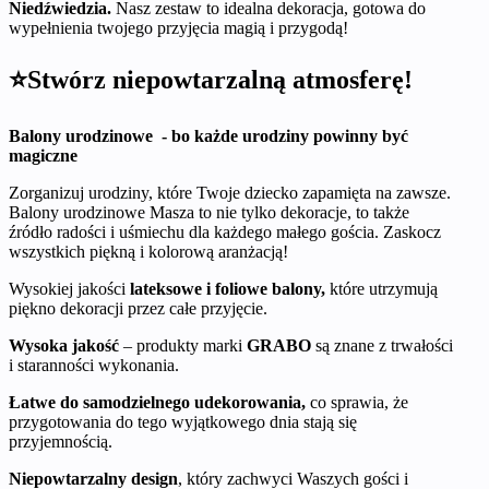
Niedźwiedzia.
Nasz zestaw to idealna dekoracja, gotowa do
wypełnienia twojego przyjęcia magią i przygodą!
⭐Stwórz niepowtarzalną atmosferę!
Balony urodzinowe - bo każde urodziny powinny być
magiczne
Zorganizuj urodziny, które Twoje dziecko zapamięta na zawsze.
Balony urodzinowe Masza to nie tylko dekoracje, to także
źródło radości i uśmiechu dla każdego małego gościa. Zaskocz
wszystkich piękną i kolorową aranżacją!
Wysokiej jakości
lateksowe i foliowe balony,
które utrzymują
piękno dekoracji przez całe przyjęcie.
Wysoka jakość
– produkty marki
GRABO
są znane z trwałości
i staranności wykonania.
Łatwe do samodzielnego udekorowania,
co sprawia, że
przygotowania do tego wyjątkowego dnia stają się
przyjemnością.
Niepowtarzalny design
, który zachwyci Waszych gości i