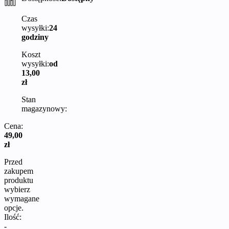
Czas
wysyłki:
24
godziny
Koszt
wysyłki:
od
13,00
zł
Stan
magazynowy:
Cena:
49,00
zł
Przed
zakupem
produktu
wybierz
wymagane
opcje.
Ilość:
-