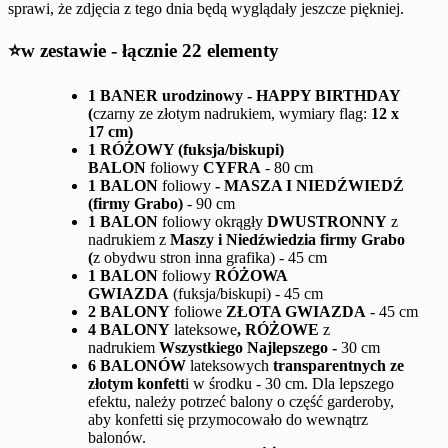
sprawi, że zdjęcia z tego dnia będą wyglądały jeszcze piękniej.
⭐w zestawie - łącznie 22 elementy
1 BANER urodzinowy - HAPPY BIRTHDAY
(
czarny ze złotym nadrukiem, wymiary flag:
12 x
17 cm)
1 RÓŻOWY (fuksja/biskupi)
BALON
foliowy
CYFRA
- 80 cm
1 BALON
foliowy
- MASZA I NIEDŹWIEDŹ
(firmy Grabo)
- 90 cm
1 BALON
foliowy okrągły
DWUSTRONNY
z
nadrukiem z
Maszy i Niedźwiedzia firmy Grabo
(
z obydwu stron inna grafika) - 45 cm
1 BALON
foliowy
RÓŻOWA
GWIAZDA
(fuksja/biskupi) - 45 cm
2 BALONY
foliowe
ZŁOTA GWIAZDA
- 45 cm
4 BALONY
lateksowe
, RÓŻOWE
z
nadrukiem
Wszystkiego Najlepszego -
30 cm
6 BALONÓW
lateksowych
transparentnych ze
złotym konfett
i w środku - 30 cm. Dla lepszego
efektu, należy potrzeć balony o część garderoby,
aby konfetti się przymocowało do wewnątrz
balonów.