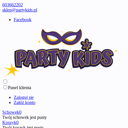
603662202
sklep@partykids.pl
Facebook
Panel klienta
Zaloguj się
Załóż konto
Schowek
0
Twój schowek jest pusty
Koszyk
0
Twój koszyk jest pusty ...