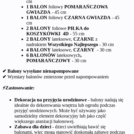
cm
1 BALON
foliowy
POMARAŃCZOWA
GWIAZDA
- 45 cm
1 BALON
foliowy
CZARNA GWIAZDA
- 45
cm
2 BALONY
foliowe
PIŁKA do
KOSZYKÓWKI
4D
- 55 cm
2 BALONY
lateksowe,
CZARNE
z
nadrukiem
Wszystkiego Najlepszego
- 30 cm
4 BALONY
lateksowe,
CZARNY
- 30 cm
6 BALONÓW
lateksowych
,
POMARAŃCZOWY
- 30 cm
✔ Balony wysyłane nienapompowane
✔
Wymiary balonów zmierzone przed napompowaniem
⚡Zastosowanie:
Dekoracja na przyjęcia urodzinowe
- balony nadają się
idealnie do dekorowania wnętrza lub ogrodu podczas
przyjęć urodzinowych. Może być używany jako
samodzielny element dekoracyjny lub jako część
większego aranżacji balonowej.
Zabawa dla dzieci
- dzieci uwielbiają bawić się
balonami, więc mogą stanowić doskonałą zabawę podczas