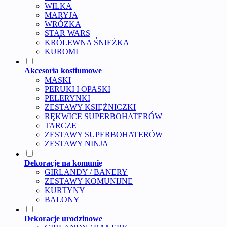
WILKA
MARYJA
WRÓZKA
STAR WARS
KRÓLEWNA ŚNIEŻKA
KUROMI
Akcesoria kostiumowe
MASKI
PERUKI I OPASKI
PELERYNKI
ZESTAWY KSIĘŻNICZKI
RĘKWICE SUPERBOHATERÓW
TARCZE
ZESTAWY SUPERBOHATERÓW
ZESTAWY NINJA
Dekoracje na komunię
GIRLANDY / BANERY
ZESTAWY KOMUNIJNE
KURTYNY
BALONY
Dekoracje urodzinowe