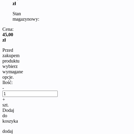
zł
Stan
magazynowy:
Cena:
45,00
zł
Przed
zakupem
produktu
wybierz
wymagane
opcje.
Ilość:
-
+
szt.
Dodaj
do
koszyka
dodaj