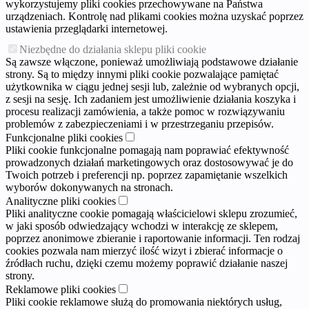
wykorzystujemy pliki cookies przechowywane na Państwa
urządzeniach. Kontrolę nad plikami cookies można uzyskać poprzez
ustawienia przeglądarki internetowej.
Niezbędne do działania sklepu pliki cookie
Są zawsze włączone, ponieważ umożliwiają podstawowe działanie
strony. Są to między innymi pliki cookie pozwalające pamiętać
użytkownika w ciągu jednej sesji lub, zależnie od wybranych opcji,
z sesji na sesję. Ich zadaniem jest umożliwienie działania koszyka i
procesu realizacji zamówienia, a także pomoc w rozwiązywaniu
problemów z zabezpieczeniami i w przestrzeganiu przepisów.
Funkcjonalne pliki cookies
Pliki cookie funkcjonalne pomagają nam poprawiać efektywność
prowadzonych działań marketingowych oraz dostosowywać je do
Twoich potrzeb i preferencji np. poprzez zapamiętanie wszelkich
wyborów dokonywanych na stronach.
Analityczne pliki cookies
Pliki analityczne cookie pomagają właścicielowi sklepu zrozumieć,
w jaki sposób odwiedzający wchodzi w interakcję ze sklepem,
poprzez anonimowe zbieranie i raportowanie informacji. Ten rodzaj
cookies pozwala nam mierzyć ilość wizyt i zbierać informacje o
źródłach ruchu, dzięki czemu możemy poprawić działanie naszej
strony.
Reklamowe pliki cookies
Pliki cookie reklamowe służą do promowania niektórych usług,