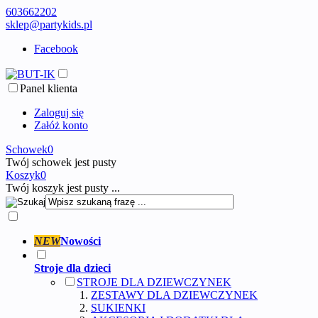
603662202
sklep@partykids.pl
Facebook
Panel klienta
Zaloguj się
Załóż konto
Schowek
0
Twój schowek jest pusty
Koszyk
0
Twój koszyk jest pusty ...
NEW
Nowości
Stroje dla dzieci
STROJE DLA DZIEWCZYNEK
ZESTAWY DLA DZIEWCZYNEK
SUKIENKI