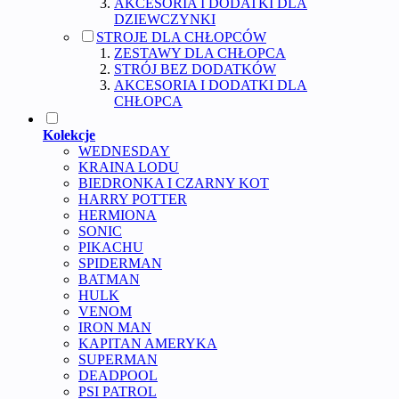
AKCESORIA I DODATKI DLA
DZIEWCZYNKI
STROJE DLA CHŁOPCÓW
ZESTAWY DLA CHŁOPCA
STRÓJ BEZ DODATKÓW
AKCESORIA I DODATKI DLA
CHŁOPCA
Kolekcje
WEDNESDAY
KRAINA LODU
BIEDRONKA I CZARNY KOT
HARRY POTTER
HERMIONA
SONIC
PIKACHU
SPIDERMAN
BATMAN
HULK
VENOM
IRON MAN
KAPITAN AMERYKA
SUPERMAN
DEADPOOL
PSI PATROL