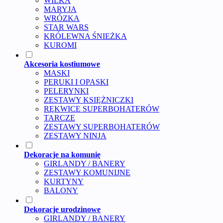
WILKA
MARYJA
WRÓZKA
STAR WARS
KRÓLEWNA ŚNIEŻKA
KUROMI
Akcesoria kostiumowe
MASKI
PERUKI I OPASKI
PELERYNKI
ZESTAWY KSIĘŻNICZKI
RĘKWICE SUPERBOHATERÓW
TARCZE
ZESTAWY SUPERBOHATERÓW
ZESTAWY NINJA
Dekoracje na komunię
GIRLANDY / BANERY
ZESTAWY KOMUNIJNE
KURTYNY
BALONY
Dekoracje urodzinowe
GIRLANDY / BANERY