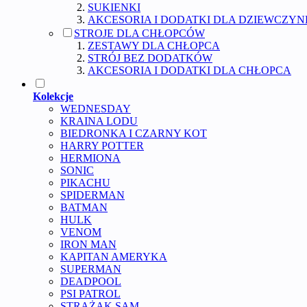
SUKIENKI
AKCESORIA I DODATKI DLA DZIEWCZYN
STROJE DLA CHŁOPCÓW
ZESTAWY DLA CHŁOPCA
STRÓJ BEZ DODATKÓW
AKCESORIA I DODATKI DLA CHŁOPCA
Kolekcje
WEDNESDAY
KRAINA LODU
BIEDRONKA I CZARNY KOT
HARRY POTTER
HERMIONA
SONIC
PIKACHU
SPIDERMAN
BATMAN
HULK
VENOM
IRON MAN
KAPITAN AMERYKA
SUPERMAN
DEADPOOL
PSI PATROL
STRAŻAK SAM