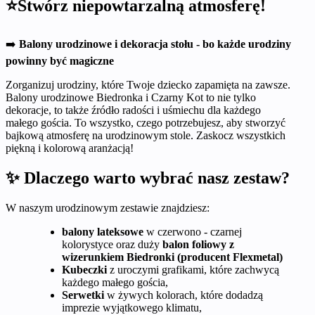
⭐Stwórz niepowtarzalną atmosferę!
➡️
Balony urodzinowe i dekoracja stołu - bo każde urodziny
powinny być magiczne
Zorganizuj urodziny, które Twoje dziecko zapamięta na zawsze.
Balony urodzinowe Biedronka i Czarny Kot to nie tylko
dekoracje, to także źródło radości i uśmiechu dla każdego
małego gościa. To wszystko, czego potrzebujesz, aby stworzyć
bajkową atmosferę na urodzinowym stole. Zaskocz wszystkich
piękną i kolorową aranżacją!
✨ Dlaczego warto wybrać nasz zestaw?
W naszym urodzinowym zestawie znajdziesz:
balony lateksowe
w czerwono - czarnej
kolorystyce oraz duży
balon foliowy z
wizerunkiem Biedronki (producent Flexmetal)
Kubeczki
z uroczymi grafikami, które zachwycą
każdego małego gościa,
Serwetki
w żywych kolorach, które dodadzą
imprezie wyjątkowego klimatu,