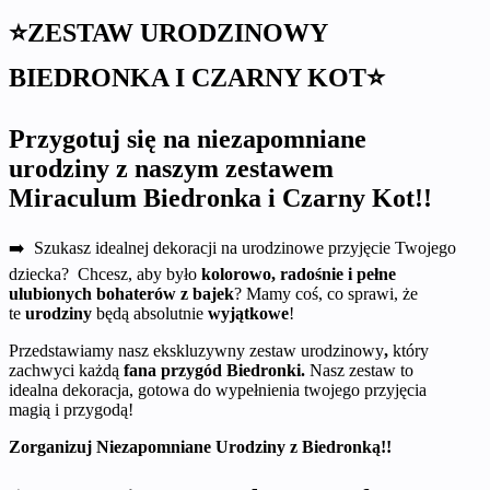
⭐ZESTAW URODZINOWY
BIEDRONKA I CZARNY KOT⭐
Przygotuj się na niezapomniane
urodziny z naszym zestawem
Miraculum Biedronka i Czarny Kot!!
➡️ Szukasz idealnej dekoracji na urodzinowe przyjęcie Twojego
dziecka? Chcesz, aby było
kolorowo, radośnie i pełne
ulubionych bohaterów z bajek
? Mamy coś, co sprawi, że
te
urodziny
będą absolutnie
wyjątkowe
!
Przedstawiamy nasz ekskluzywny zestaw urodzinowy
,
który
zachwyci każdą
fana przygód Biedronki.
Nasz zestaw to
idealna dekoracja, gotowa do wypełnienia twojego przyjęcia
magią i przygodą!
Zorganizuj Niezapomniane Urodziny z Biedronką!!