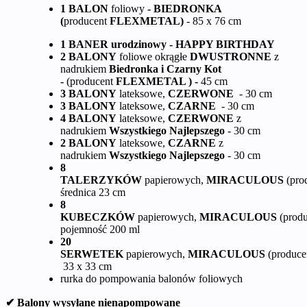
1 BALON
foliowy
- BIEDRONKA
(
producent
FLEXMETAL)
- 85 x 76 cm
1 BANER urodzinowy - HAPPY BIRTHDAY
2 BALONY
foliowe
okrągłe
DWUSTRONNE
z
nadrukiem
Biedronka i Czarny Kot
-
(producent
FLEXMETAL ) -
45 cm
3 BALONY
lateksowe,
CZERWONE
- 30 cm
3 BALONY
lateksowe,
CZARNE
- 30 cm
4 BALONY
lateksowe,
CZERWONE
z
nadrukiem
Wszystkiego Najlepszego
- 30 cm
2 BALONY
lateksowe,
CZARNE
z
nadrukiem
Wszystkiego Najlepszego
- 30 cm
8
TALERZYKÓW
papierowych,
MIRACULOUS
(pro
średnica 23 cm
8
KUBECZKÓW
papierowych,
MIRACULOUS
(prod
pojemność 200 ml
20
SERWETEK
papierowych,
MIRACULOUS
(produce
33 x 33 cm
rurka do pompowania balonów foliowych
✔ Balony wysyłane nienapompowane