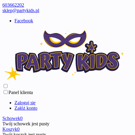
603662202
sklep@partykids.pl
Facebook
Panel klienta
Zaloguj się
Załóż konto
Schowek
0
Twój schowek jest pusty
Koszyk
0
Twój koszyk jest pusty ...