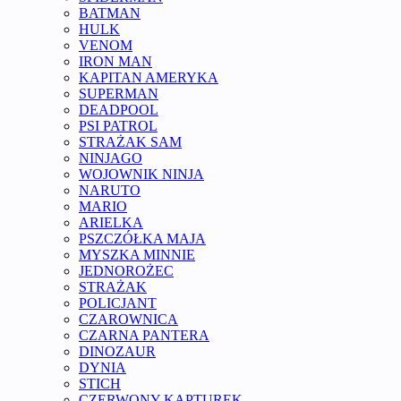
BATMAN
HULK
VENOM
IRON MAN
KAPITAN AMERYKA
SUPERMAN
DEADPOOL
PSI PATROL
STRAŻAK SAM
NINJAGO
WOJOWNIK NINJA
NARUTO
MARIO
ARIELKA
PSZCZÓŁKA MAJA
MYSZKA MINNIE
JEDNOROŻEC
STRAŻAK
POLICJANT
CZAROWNICA
CZARNA PANTERA
DINOZAUR
DYNIA
STICH
CZERWONY KAPTUREK