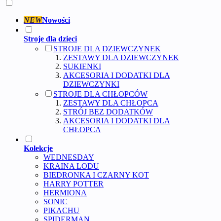
NEW
Nowości
Stroje dla dzieci
STROJE DLA DZIEWCZYNEK
ZESTAWY DLA DZIEWCZYNEK
SUKIENKI
AKCESORIA I DODATKI DLA
DZIEWCZYNKI
STROJE DLA CHŁOPCÓW
ZESTAWY DLA CHŁOPCA
STRÓJ BEZ DODATKÓW
AKCESORIA I DODATKI DLA
CHŁOPCA
Kolekcje
WEDNESDAY
KRAINA LODU
BIEDRONKA I CZARNY KOT
HARRY POTTER
HERMIONA
SONIC
PIKACHU
SPIDERMAN