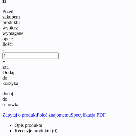
zł
Przed
zakupem
produktu
wybierz
wymagane
opcje.
Ilość:
-
+
szt.
Dodaj
do
koszyka
dodaj
do
schowka
Zapytaj o produkt
Poleć znajomemu
Specyfikacja PDF
Opis produktu
Recenzje produktu (0)