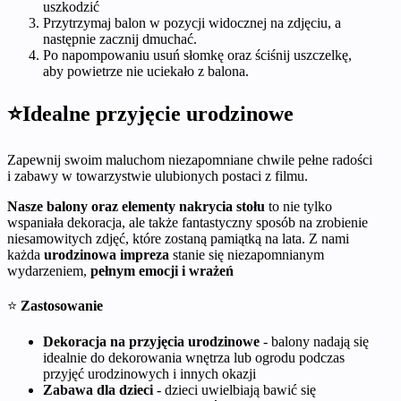
uszkodzić
Przytrzymaj balon w pozycji widocznej na zdjęciu, a
następnie zacznij dmuchać.
Po napompowaniu usuń słomkę oraz ściśnij uszczelkę,
aby powietrze nie uciekało z balona.
⭐Idealne przyjęcie urodzinowe
Zapewnij swoim maluchom niezapomniane chwile pełne radości
i zabawy w towarzystwie ulubionych postaci z filmu.
Nasze balony oraz elementy nakrycia stołu
to nie tylko
wspaniała dekoracja, ale także fantastyczny sposób na zrobienie
niesamowitych zdjęć, które zostaną pamiątką na lata. Z nami
każda
urodzinowa impreza
stanie się niezapomnianym
wydarzeniem,
pełnym emocji i wrażeń
⭐
Zastosowanie
Dekoracja na przyjęcia urodzinowe
- balony nadają się
idealnie do dekorowania wnętrza lub ogrodu podczas
przyjęć urodzinowych i innych okazji
Zabawa dla dzieci
- dzieci uwielbiają bawić się