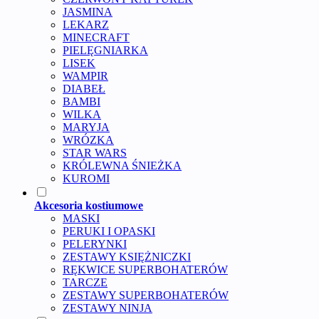
JASMINA
LEKARZ
MINECRAFT
PIELĘGNIARKA
LISEK
WAMPIR
DIABEŁ
BAMBI
WILKA
MARYJA
WRÓZKA
STAR WARS
KRÓLEWNA ŚNIEŻKA
KUROMI
Akcesoria kostiumowe
MASKI
PERUKI I OPASKI
PELERYNKI
ZESTAWY KSIĘŻNICZKI
RĘKWICE SUPERBOHATERÓW
TARCZE
ZESTAWY SUPERBOHATERÓW
ZESTAWY NINJA